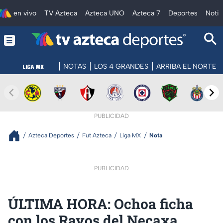
en vivo
TV Azteca
Azteca UNO
Azteca 7
Deportes
Notic
NOTAS
LOS 4 GRANDES
ARRIBA EL NORTE
PUBLICIDAD
Azteca Deportes
Fut Azteca
Liga MX
Nota
PUBLICIDAD
ÚLTIMA HORA: Ochoa ficha
con los Rayos del Necaxa