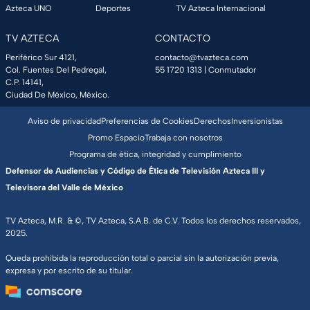
Azteca UNO
Deportes
TV Azteca Internacional
TV AZTECA
CONTACTO
Periférico Sur 4121,
contacto@tvazteca.com
Col. Fuentes Del Pedregal,
55 1720 1313
| Conmutador
C.P. 14141,
Ciudad De México, México.
Aviso de privacidad
Preferencias de Cookies
Derechos
Inversionistas
Promo Espacio
Trabaja con nosotros
Programa de ética, integridad y cumplimiento
Defensor de Audiencias y Código de Ética de Televisión Azteca III y
Televisora del Valle de México
TV Azteca, M.R. & ©, TV Azteca, S.A.B. de C.V. Todos los derechos reservados,
2025.
Queda prohibida la reproducción total o parcial sin la autorización previa,
expresa y por escrito de su titular.