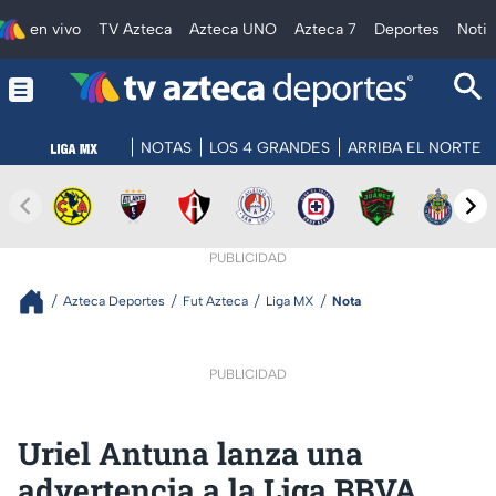
en vivo
TV Azteca
Azteca UNO
Azteca 7
Deportes
Notic
NOTAS
LOS 4 GRANDES
ARRIBA EL NORTE
PUBLICIDAD
Azteca Deportes
Fut Azteca
Liga MX
Nota
PUBLICIDAD
Uriel Antuna lanza una
advertencia a la Liga BBVA