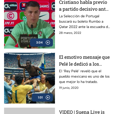
Cristiano habla previo
a partido decisivo ante
Macedonia del Norte
La Selección de Portugal
buscará su boleto Rumbo a
Qatar 2022 ante la escuadra de
Macedonia del Norte, misma
28 marzo, 2022
que eliminó a Italia.
3:04
El emotivo mensaje que
Pelé le dedicó a los
mexicanos
El ‘Rey Pelé’ reveló que el
pueblo mexicano es uno de los
que mejor lo ha tratado.
19 junio, 2020
1:01
VIDEO | Suena Live is