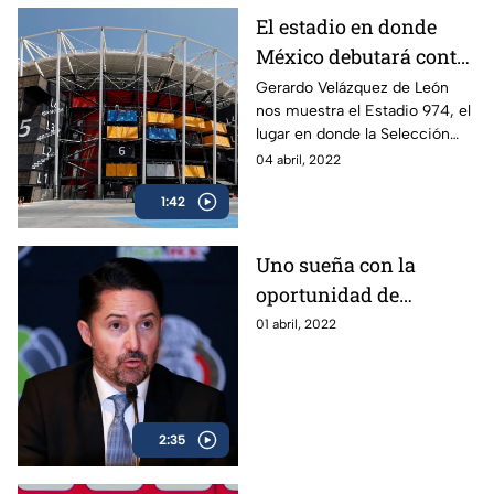
El estadio en donde
México debutará contra
Polonia en Qatar 2022
Gerardo Velázquez de León
nos muestra el Estadio 974, el
lugar en donde la Selección
Mexicana hará su debut en el
04 abril, 2022
Mundial Qatar 2022 contra
1:42
Polonia.
Uno sueña con la
oportunidad de
medirse a los mejores:
01 abril, 2022
Yon de Luisa
2:35