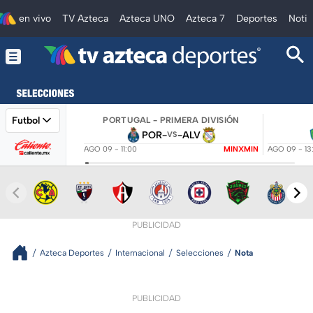
en vivo
TV Azteca
Azteca UNO
Azteca 7
Deportes
Notic
Futbol
PORTUGAL - PRIMERA DIVISIÓN
POR
-
-
ALV
VS
AGO 09 - 11:00
MINXMIN
AGO 09 - 13
PUBLICIDAD
Azteca Deportes
Internacional
Selecciones
Nota
PUBLICIDAD