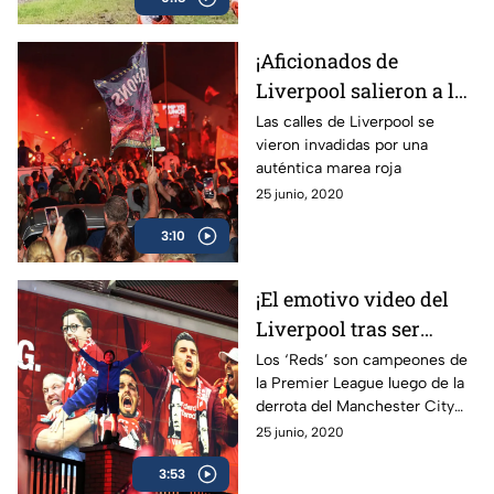
¡Aficionados de
Liverpool salieron a las
calles a celebrar el
Las calles de Liverpool se
vieron invadidas por una
título de Premier
auténtica marea roja
League!
25 junio, 2020
3:10
¡El emotivo video del
Liverpool tras ser
campeón de la Premier
Los ‘Reds’ son campeones de
la Premier League luego de la
League!
derrota del Manchester City
ante el Chelsea.
25 junio, 2020
3:53