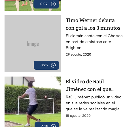
0:07
Timo Werner debuta
con gol a los 3 minutos
El alemán anota con el Chelsea
en partido amistoso ante
Brighton.
29 agosto, 2020
0:25
El video de Raúl
Jiménez con el que
convence a la Juventus
Raúl Jiménez publicó un video
en sus redes sociales en el
y Cristiano Ronaldo
que se le ve realizando magia y
anotando un golazo.
18 agosto, 2020
0:18