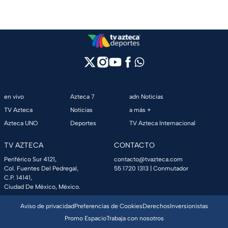
en vivo
Azteca 7
adn Noticias
TV Azteca
Noticias
a más +
Azteca UNO
Deportes
TV Azteca Internacional
TV AZTECA
CONTACTO
Periférico Sur 4121,
contacto@tvazteca.com
Col. Fuentes Del Pedregal,
55 1720 1313
| Conmutador
C.P. 14141,
Ciudad De México, México.
Aviso de privacidad
Preferencias de Cookies
Derechos
Inversionistas
Promo Espacio
Trabaja con nosotros