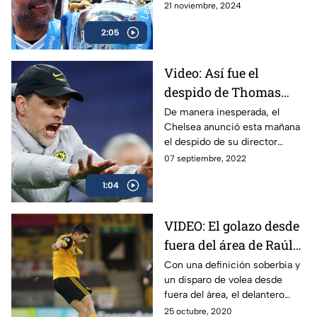
español se ha consolidado
21 noviembre, 2024
como un histórico del cuadro
2:05
citizen.
Video: Así fue el
despido de Thomas
Tuchel del Chelsea
De manera inesperada, el
Chelsea anunció esta mañana
el despido de su director
técnico, el alemán Thomas
07 septiembre, 2022
Tuchel, después de caer ante
1:04
el Dinamo Zagreb
VIDEO: El golazo desde
fuera del área de Raúl
Jiménez en Premier
Con una definición soberbia y
un disparo de volea desde
League ante el
fuera del área, el delantero
Newcastle
mexicano Raúl Jiménez firmó
25 octubre, 2020