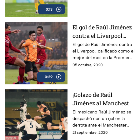
un golazo en el partido del
0:13
Wolverhampton ante el
Newcastle en la Premier
League.
El gol de Raúl Jiménez
contra el Liverpool
¡Para que van Dijk lo
El gol de Raúl Jiménez contra
el Liverpool, calificado como el
tenga bien presente!
mejor del mes en la Premier
League, lo recordamos por la
05 octubre, 2020
polémica que ha originado el
0:29
defensa holandés.
¡Golazo de Raúl
Jiménez al Manchester
City, en VIDEO!
El mexicano Raúl Jiménez se
despachó con un gol en la
derrota ante el Manchester
City de este lunes.
21 septiembre, 2020