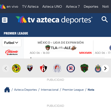
en vivo
TV Azteca
Azteca UNO
Azteca 7
Deportes
Notic
Futbol
MÉXICO - LIGA DE EXPANSIÓN
TLA
-
-
ALE
VS
AGO 06 - 16:00
MINXMIN
AGO 06 - 17
PUBLICIDAD
Azteca Deportes
Internacional
Premier League
Nota
PUBLICIDAD