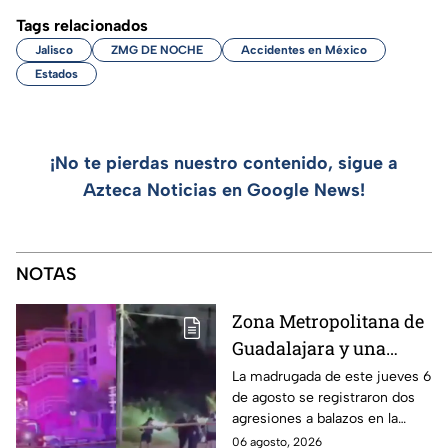
Tags relacionados
Jalisco
ZMG DE NOCHE
Accidentes en México
Estados
¡No te pierdas nuestro contenido, sigue a
Azteca Noticias en Google News!
NOTAS
Zona Metropolitana de
Guadalajara y una
jornada de violencia:
La madrugada de este jueves 6
de agosto se registraron dos
Asesinan a balazos a
agresiones a balazos en la
dos hombres en
Zona Metropolitana de
06 agosto, 2026