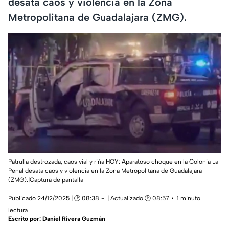
desata caos y violencia en la Zona
Metropolitana de Guadalajara (ZMG).
Patrulla destrozada, caos vial y riña HOY: Aparatoso choque en la Colonia La
Penal desata caos y violencia en la Zona Metropolitana de Guadalajara
(ZMG).|Captura de pantalla
Publicado 24/12/2025 | 🕑 08:38
| Actualizado 🕑 08:57
1 minuto
lectura
Escrito por:
Daniel Rivera Guzmán