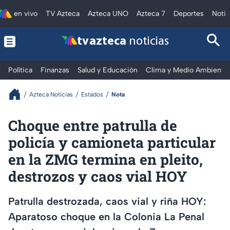
en vivo
TV Azteca
Azteca UNO
Azteca 7
Deportes
Notic
tv azteca
noticias
Política
Finanzas
Salud y Educación
Clima y Medio Ambiente
Azteca Noticias
Estados
Nota
Choque entre patrulla de
policía y camioneta particular
en la ZMG termina en pleito,
destrozos y caos vial HOY
Patrulla destrozada, caos vial y riña HOY:
Aparatoso choque en la Colonia La Penal