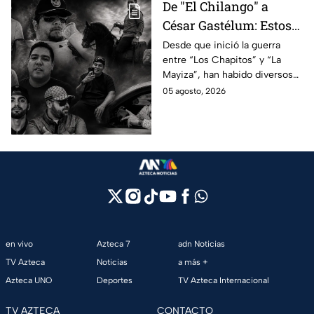
De "El Chilango" a
César Gastélum: Estos
son los 10 influencers
Desde que inició la guerra
entre “Los Chapitos” y “La
asesinados por la
Mayiza”, han habido diversos
guerra entre "Los
asesinatos, entre ellos los de
05 agosto, 2026
Chapitos" y "La Mayiza"
10 influencers que incluyen a
César Gastélum.
en vivo
Azteca 7
adn Noticias
TV Azteca
Noticias
a más +
Azteca UNO
Deportes
TV Azteca Internacional
TV AZTECA
CONTACTO