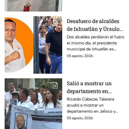
siguen sin ser localizados.
Desafuero de alcaldes
de Ixhuatlán y Úrsulo
Galván: uno de ellos
Dos alcaldes perdieron el fuero
el mismo día, el presidente
está implicado en el
municipal de Ixhuatlán es
asesinato de la
investigado por el secuestro y
05 agosto, 2026
periodista Roxana
asesinato de la periodista
Guzmán
Roxana Guzmán en Veracruz.
Salió a mostrar un
departamento en
Zapopan y no volvió a
Ricardo Cabezas Talavera
acudió a mostrar un
casa: Buscan a Ricardo
departamento en Jalisco y
Cabezas Talavera en
después desapareció;
05 agosto, 2026
Jalisco
autoridades mantienen su