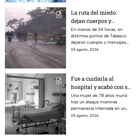
los contagios.
La ruta del miedo:
dejan cuerpos y
mensajes criminales
En menos de 24 horas, en
distintos puntos de Tabasco
en carreteras de
dejaron cuerpos y mensajes
Tabasco en un solo día
criminales en varias carreteras
05 agosto, 2026
del estado aterrorizando a los
habitantes. El gobierno no
puede controlar la crisis de
violencia.
Fue a cuidarla al
hospital y acabó con su
vida: Hombre habría
Una mujer de 78 años murió
tras un ataque mientras
asfixiado a su suegra
permanecía internada en un
mientras estaba
hospital de Veracruz;
05 agosto, 2026
internada en Veracruz
investigan a su yerno por
presuntamente haberla
asfixiado.