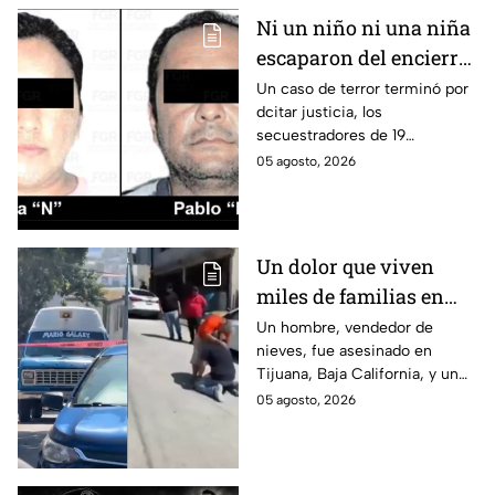
Ni un niño ni una niña
escaparon del encierro:
así cayó la pareja que
Un caso de terror terminó por
dcitar justicia, los
retenía a 19 migrantes
secuestradores de 19
en Puebla
migrantes recibieron una
05 agosto, 2026
sentencia en Puebla; esto es lo
que se sabe.
Un dolor que viven
miles de familias en
México: Así se
Un hombre, vendedor de
nieves, fue asesinado en
enteraron los
Tijuana, Baja California, y un
familiares de un
reportero captó el momento
05 agosto, 2026
vendedor de nieves de
en que su familia se enteró de
su asesinato en
la terrible noticia.
Tijuana, Baja California