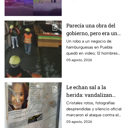
Tlajomulco y El Salto
Guadalajara, uno en
Tlajomulco y otro en El Salto.
Parecía una obra del
gobierno, pero era un
robo planeado: Así
Un robo a un negocio de
hamburguesas en Puebla
saquearon negocio de
quedó en video; 12 hombres
hamburguesas en
habrían fingido ser
05 agosto, 2026
Puebla
trabajadores del gobierno
antes de entrar, golpear al
dueño y saquearlo.
Le echan sal a la
herida: vandalizan
memorial de
Cristales rotos, fotografías
desprendidas y silencio oficial
desaparecidos en
marcaron el ataque contra el
Veracruz en medio de
memorial de desaparecidos,
05 agosto, 2026
crisis
un espacio dedicado a quienes