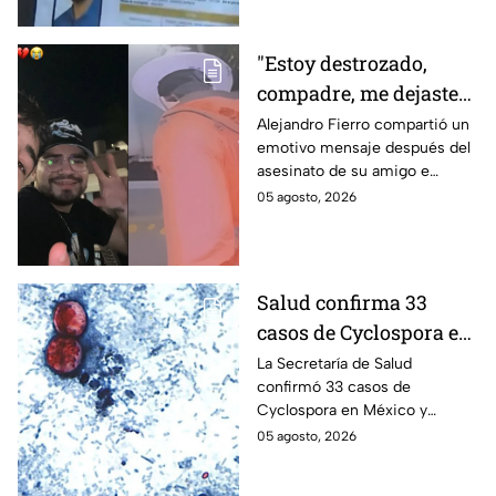
búsqueda mientras colegas
refuerzan su seguridad.
"Estoy destrozado,
compadre, me dejaste":
Así reaccionó
Alejandro Fierro compartió un
emotivo mensaje después del
Alejandro Fierro al
asesinato de su amigo e
asesinato del
influencer César Gastélum;
05 agosto, 2026
influencer César
mientras “La Beba” también se
Gastélum
enteró del fallecimiento en un
live de TikTok.
Salud confirma 33
casos de Cyclospora en
México: ¿en qué estado
La Secretaría de Salud
confirmó 33 casos de
se reportan los brotes
Cyclospora en México y
de diarrea explosiva?
mantiene investigaciones en
05 agosto, 2026
Guanajuato y Quintana Roo
para determinar el origen de