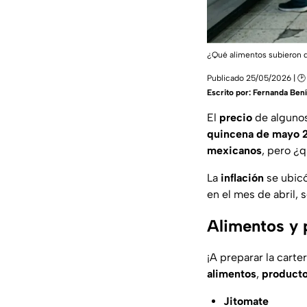
¿Qué alimentos subieron 
Publicado 25/05/2026 | 🕑
Escrito por:
Fernanda Bení
El
precio
de alguno
quincena de mayo 
mexicanos
, pero ¿
La
inflación
se ubic
en el mes de abril, 
Alimentos y 
¡A preparar la carter
alimentos
,
product
Jitomate