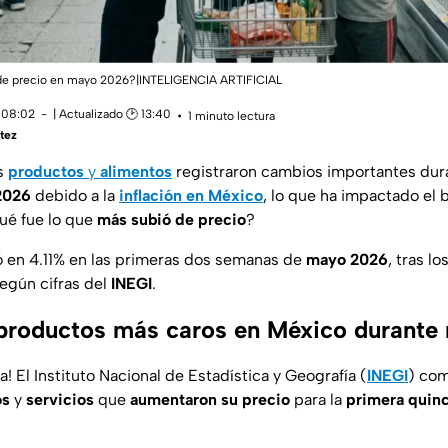
de precio en mayo 2026?|INTELIGENCIA ARTIFICIAL
 08:02
| Actualizado 🕑 13:40
1 minuto lectura
tez
s
productos
y
alimentos
registraron cambios importantes dur
2026
debido a la
inflación en México
, lo que ha impactado el b
qué fue lo que
más subió de precio
?
ó en 4.11% en las primeras dos semanas de
mayo 2026
, tras l
según cifras del
INEGI
.
productos más caros en México durant
a! El Instituto Nacional de Estadística y Geografía (
INEGI
) com
os
y
servicios
que
aumentaron su precio
para la
primera quin