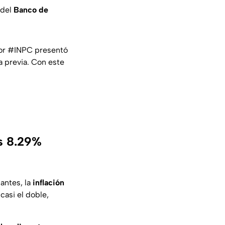
del
Banco de
or
#INPC
presentó
a previa. Con este
os 8.29%
antes, la
inflación
asi el doble,