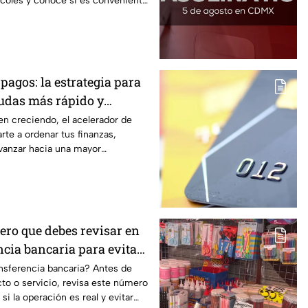
rcoles y conoce si es conveniente
pagos: la estrategia para
eudas más rápido y
ontrol de tus finanzas
en creciendo, el acelerador de
te a ordenar tus finanzas,
avanzar hacia una mayor
ómica.
ero que debes revisar en
ncia bancaria para evitar
nsferencia bancaria? Antes de
to o servicio, revisa este número
 si la operación es real y evitar