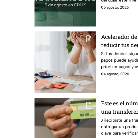
del dólar este mié
comprar.
05 agosto, 2026
Acelerador de 
reducir tus d
recuperar el c
Si tus deudas sigu
pagos puede ayudar
priorizar pagos y 
tranquilidad econ
04 agosto, 2026
Este es el núm
una transfere
fraudes
¿Recibiste una tra
entregar un produc
clave para verificar