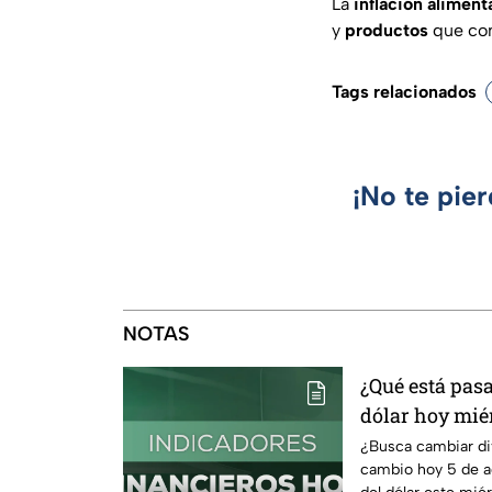
La
inflación aliment
y
productos
que con
Tags relacionados
¡No te pie
NOTAS
¿Qué está pasa
dólar hoy miér
¿Busca cambiar di
cambio hoy 5 de a