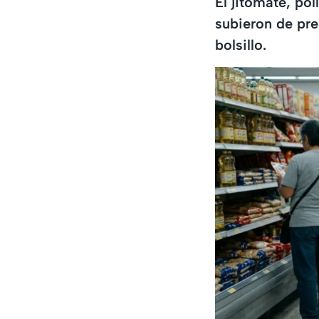
El jitomate, pol
subieron de pr
bolsillo.