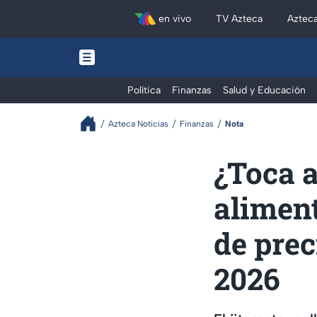
en vivo
TV Azteca
Aztec
Política
Finanzas
Salud y Educación
Azteca Noticias
Finanzas
Nota
¿Toca a
alimen
de prec
2026