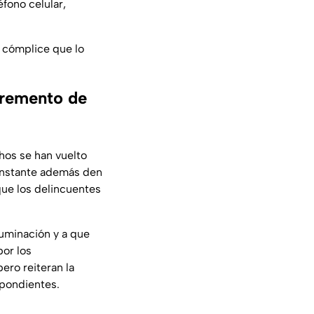
fono celular,
 cómplice que lo
cremento de
hos se han vuelto
constante además den
que los delincuentes
uminación y a que
or los
ero reiteran la
spondientes.