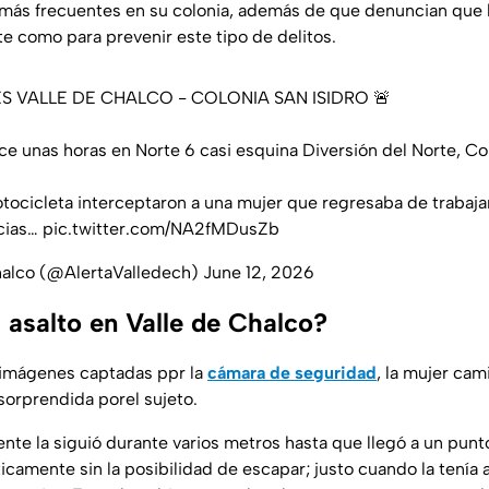
más frecuentes en su colonia, además de que denuncian que l
nte como para prevenir este tipo de delitos.
 VALLE DE CHALCO - COLONIA SAN ISIDRO 🚨
ce unas horas en Norte 6 casi esquina Diversión del Norte, Col
ocicleta interceptaron a una mujer que regresaba de trabajar
cias…
pic.twitter.com/NA2fMDusZb
Chalco (@AlertaValledech)
June 12, 2026
 asalto en Valle de Chalco?
 imágenes captadas ppr la
cámara de seguridad
, la mujer cam
sorprendida porel sujeto.
ente la siguió durante varios metros hasta que llegó a un punt
camente sin la posibilidad de escapar; justo cuando la tenía a