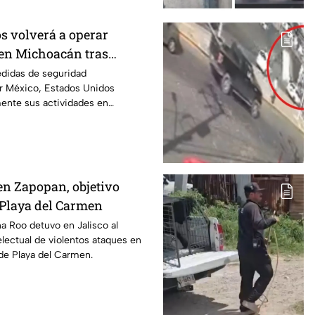
s volverá a operar
en Michoacán tras
r motivos de seguridad
edidas de seguridad
r México, Estados Unidos
mente sus actividades en
 del 8 de agosto.
en Zapopan, objetivo
n Playa del Carmen
na Roo detuvo en Jalisco al
electual de violentos ataques en
de Playa del Carmen.