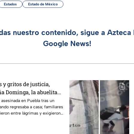
Estados
Estado de México
rdas nuestro contenido, sigue a Azteca 
Google News!
y gritos de justicia,
ña Dominga, la abuelita
s asalto en Amozoc,
asesinada en Puebla tras un
ando regresaba a casa; familiares
ieron entre lágrimas y exigieron