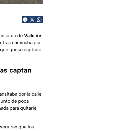
municipio de
Valle de
entras caminaba por
o que queso captado
ras captan
nsitaba por la calle
punto de poca
nada para quitarle
aseguran que los