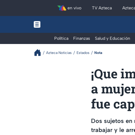
en vivo
TV Azteca
Aztec
Política
Finanzas
Salud y Educación
Azteca Noticias
Estados
Nota
¡Que im
a mujer
fue ca
Dos sujetos en 
trabajar y le ar