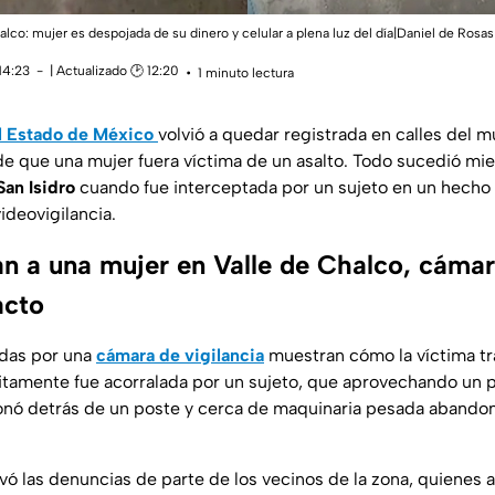
alco: mujer es despojada de su dinero y celular a plena luz del día|Daniel de Rosas
14:23
| Actualizado 🕑 12:20
1 minuto lectura
l Estado de México
volvió a quedar registrada en calles del 
 de que una mujer fuera víctima de un asalto. Todo sucedió mi
San Isidro
cuando fue interceptada por un sujeto en un hech
ideovigilancia.
an a una mujer en Valle de Chalco, cáma
acto
das por una
cámara de vigilancia
muestran cómo la víctima tra
itamente fue acorralada por un sujeto, que aprovechando un 
inconó detrás de un poste y cerca de maquinaria pesada abando
ivó las denuncias de parte de los vecinos de la zona, quienes 