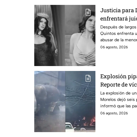
Justicia para 
enfrentará jui
cometido en 2
Después de largos 
Quintos enfrenta 
abusar de la menor
06 agosto, 2026
Explosión pip
Reporte de víc
Morelos
La explosión de u
Morelos dejó seis 
informó que las pa
no hay parte médi
06 agosto, 2026