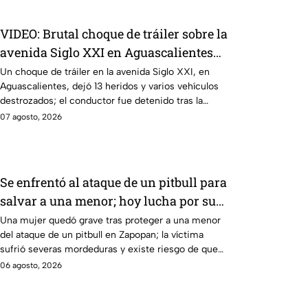
VIDEO: Brutal choque de tráiler sobre la
avenida Siglo XXI en Aguascalientes
deja varios heridos y destrozos
Un choque de tráiler en la avenida Siglo XXI, en
Aguascalientes, dejó 13 heridos y varios vehículos
destrozados; el conductor fue detenido tras la
carambola.
07 agosto, 2026
Se enfrentó al ataque de un pitbull para
salvar a una menor; hoy lucha por su
vida en Zapopan
Una mujer quedó grave tras proteger a una menor
del ataque de un pitbull en Zapopan; la víctima
sufrió severas mordeduras y existe riesgo de que
pierda un brazo.
06 agosto, 2026