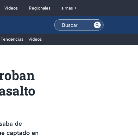
Regionales
Videos
a más +
Tendencias
Videos
 roban
 asalto
esaba de
fue captado en