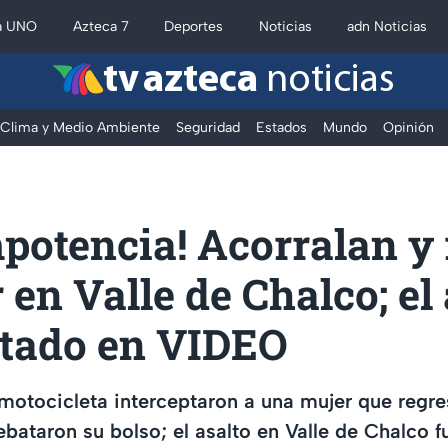
a UNO
Azteca 7
Deportes
Noticias
adn Noticias
tv azteca
noticias
Clima y Medio Ambiente
Seguridad
Estados
Mundo
Opinión
potencia! Acorralan y
 en Valle de Chalco; el
ptado en VIDEO
motocicleta interceptaron a una mujer que regr
rebataron su bolso; el asalto en Valle de Chalco 