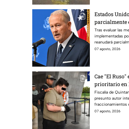
Estados Unido
parcialmente 
suspensión po
Tras evaluar las m
implementadas po
reanudará parcial
Michoacán a partir
07 agosto, 2026
Cae "El Ruso" 
prioritario e
Fiscalía de Quinta
presunto autor int
fraccionamientos 
07 agosto, 2026