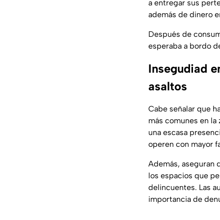
a entregar sus perte
además de dinero en
Después de consumar
esperaba a bordo de 
Insegudiad e
asaltos
Cabe señalar que ha
más comunes en la z
una escasa presenci
operen con mayor fa
Además, aseguran qu
los espacios que p
delincuentes. Las a
importancia de denun