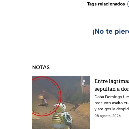
Tags relacionados
¡No te pie
NOTAS
Entre lágrimas 
sepultan a do
asesinada tra
Doña Dominga fue 
presunto asalto cu
Puebla
y amigos la despid
justicia.
08 agosto, 2026