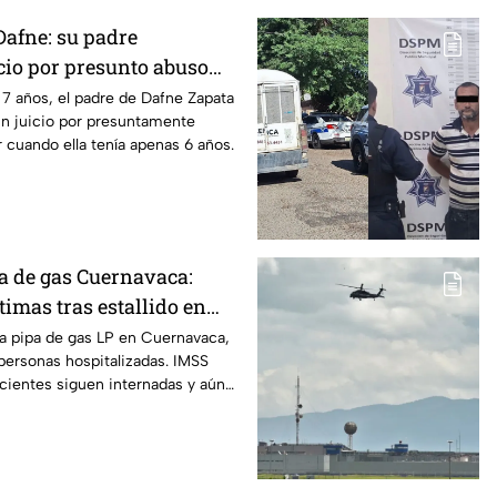
Dafne: su padre
cio por presunto abuso
019 en Tamaulipas
7 años, el padre de Dafne Zapata
un juicio por presuntamente
 cuando ella tenía apenas 6 años.
a de gas Cuernavaca:
timas tras estallido en
na pipa de gas LP en Cuernavaca,
personas hospitalizadas. IMSS
cientes siguen internadas y aún
co.