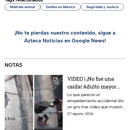
Maltrato animal
Delitos en México
Seguridad y Justicia
¡No te pierdas nuestro contenido, sigue a
Azteca Noticias en Google News!
NOTAS
VIDEO | ¡No fue una
caída! Adulto mayor
muere atropellado por
Lo que parecía un
atropellamiento accidental dio
tráiler; joven lo empujó
un giro tras video que muestra
en Monterrey
cómo un joven empujó a
07 agosto, 2026
adulto mayor antes de ser
arrollado por un tráiler en