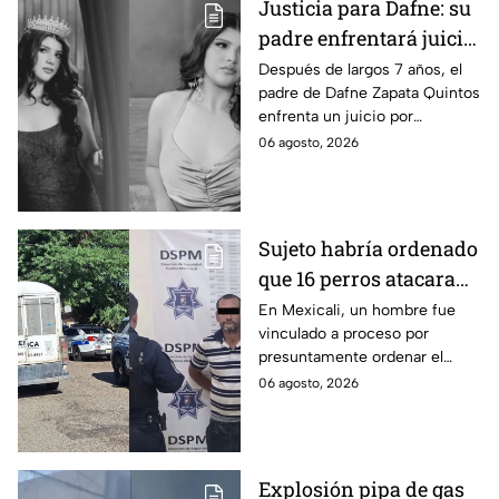
Justicia para Dafne: su
padre enfrentará juicio
por presunto abuso
Después de largos 7 años, el
padre de Dafne Zapata Quintos
cometido en 2019 en
enfrenta un juicio por
Tamaulipas
presuntamente abusar de la
06 agosto, 2026
menor cuando ella tenía
apenas 6 años.
Sujeto habría ordenado
que 16 perros atacaran
a su hermana con
En Mexicali, un hombre fue
vinculado a proceso por
discapacidad en
presuntamente ordenar el
Mexicali, BC
ataque de 16 perros contra su
06 agosto, 2026
hermana, quien tenía
discapacidad auditiva.
Explosión pipa de gas