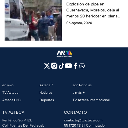
desesperación y el
Explosión de pipa en
Cuernavaca, Morelos, deja al
llanto de un niño;
menos 20 heridos; en plena
adultos desatan pelea
emergencia, dos hombres
06 agosto, 2026
tras explosión de pipa
comenzaron a pelear mientras
en Cuernavaca
un niño lloraba en el lugar.
en vivo
Azteca 7
adn Noticias
TV Azteca
Noticias
a más +
Azteca UNO
Deportes
TV Azteca Internacional
TV AZTECA
CONTACTO
Periférico Sur 4121,
contacto@tvazteca.com
Col. Fuentes Del Pedregal,
55 1720 1313
| Conmutador