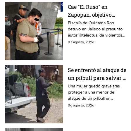
Cae "El Ruso" en
Zapopan, objetivo
prioritario en Playa del
Fiscalía de Quintana Roo
detuvo en Jalisco al presunto
Carmen
autor intelectual de violentos
ataques en fraccionamientos
07 agosto, 2026
de Playa del Carmen.
Se enfrentó al ataque de
un pitbull para salvar a
una menor; hoy lucha
Una mujer quedó grave tras
proteger a una menor del
por su vida en Zapopan
ataque de un pitbull en
Zapopan; la víctima sufrió
06 agosto, 2026
severas mordeduras y existe
riesgo de que pierda un brazo.