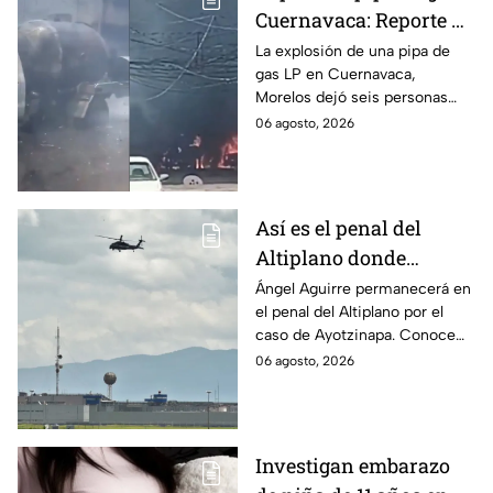
Cuernavaca: Reporte de
víctimas tras estallido
La explosión de una pipa de
gas LP en Cuernavaca,
en Morelos
Morelos dejó seis personas
hospitalizadas. IMSS informó
06 agosto, 2026
que las pacientes siguen
internadas y aún no hay parte
médico.
Así es el penal del
Altiplano donde
permanecerá Ángel
Ángel Aguirre permanecerá en
el penal del Altiplano por el
Aguirre por caso
caso de Ayotzinapa. Conoce
Ayotzinapa
dónde está, cómo es esta
06 agosto, 2026
prisión de máxima seguridad y
su historia.
Investigan embarazo