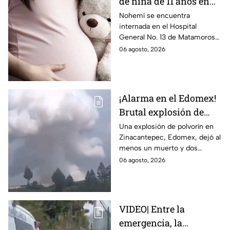
de niña de 11 años en
Matamoros,
Nohemí se encuentra
internada en el Hospital
Tamaulipas; ¿qué pasó
General No. 13 de Matamoros
con Nohemí?
tras complicaciones por un
06 agosto, 2026
embarazo infantil; la Fiscalía de
Tamaulipas ya investiga.
¡Alarma en el Edomex!
Brutal explosión de
polvorín en Santa
Una explosión de polvorín en
Zinacantepec, Edomex, dejó al
María del Monte,
menos un muerto y dos
Zinacantepec; reportan
heridos; autoridades atiende la
06 agosto, 2026
al menos un muerto y
emergencia tras el estallido de
heridos
un taller clandestino.
VIDEO| Entre la
emergencia, la