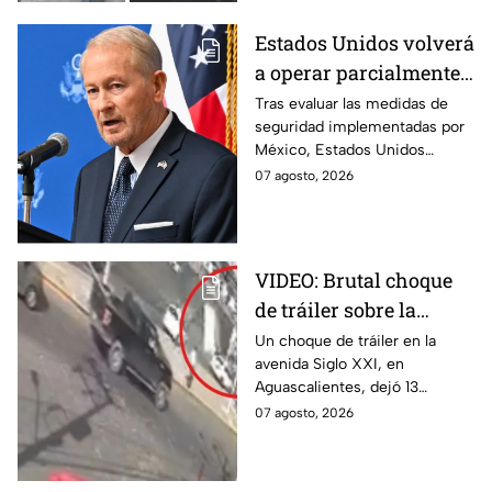
Monterrey.
Estados Unidos volverá
a operar parcialmente
en Michoacán tras
Tras evaluar las medidas de
seguridad implementadas por
suspensión por
México, Estados Unidos
motivos de seguridad
reanudará parcialmente sus
07 agosto, 2026
actividades en Michoacán a
partir del 8 de agosto.
VIDEO: Brutal choque
de tráiler sobre la
avenida Siglo XXI en
Un choque de tráiler en la
avenida Siglo XXI, en
Aguascalientes deja
Aguascalientes, dejó 13
varios heridos y
heridos y varios vehículos
07 agosto, 2026
destrozos
destrozados; el conductor fue
detenido tras la carambola.