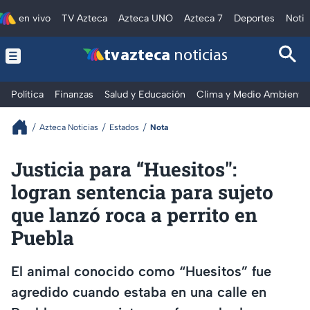
en vivo
TV Azteca
Azteca UNO
Azteca 7
Deportes
Notic
tv azteca
noticias
Política
Finanzas
Salud y Educación
Clima y Medio Ambiente
Azteca Noticias
Estados
Nota
Justicia para “Huesitos":
logran sentencia para sujeto
que lanzó roca a perrito en
Puebla
El animal conocido como “Huesitos” fue
agredido cuando estaba en una calle en