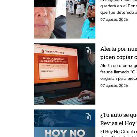
quedará en el Penal
que fue detenido a
caso Ayotzinapa.
07 agosto, 2026
Alerta por nue
piden copiar c
Cuidado, podrí
Alerta de ciberse
fraude llamado “Cli
peligroso "Cli
engañan para ejec
información de tu 
07 agosto, 2026
¿Tu auto se qu
Revisa el Hoy 
agosto
El Hoy No Circula e