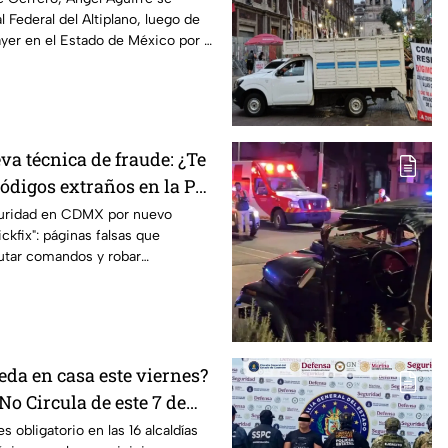
 Federal del Altiplano, luego de
yer en el Estado de México por el
va técnica de fraude: ¿Te
ódigos extraños en la PC?
as ser víctima del
guridad en CDMX por nuevo
ckfix": páginas falsas que
ckfix"
utar comandos y robar
equipo.
eda en casa este viernes?
No Circula de este 7 de
s obligatorio en las 16 alcaldías