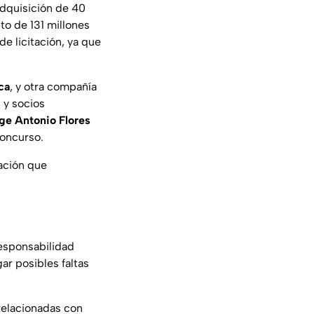
adquisición de
40
to de 131 millones
e licitación,
ya que
ca
, y otra compañía
 y socios
ge Antonio Flores
concurso.
uación que
esponsabilidad
gar posibles
faltas
relacionadas con