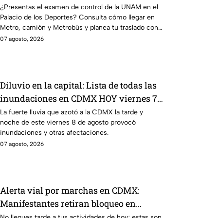
Deportes en Metro, camión y Metrobús
¿Presentas el examen de control de la UNAM en el
Palacio de los Deportes? Consulta cómo llegar en
Metro, camión y Metrobús y planea tu traslado con
anticipación.
07 agosto, 2026
Diluvio en la capital: Lista de todas las
inundaciones en CDMX HOY viernes 7
de agosto
La fuerte lluvia que azotó a la CDMX la tarde y
noche de este viernes 8 de agosto provocó
inundaciones y otras afectaciones.
07 agosto, 2026
Alerta vial por marchas en CDMX:
Manifestantes retiran bloqueo en
Canela y Eje 3 Sur, colonia Granjas
No llegues tarde a tus actividades de hoy; estas son