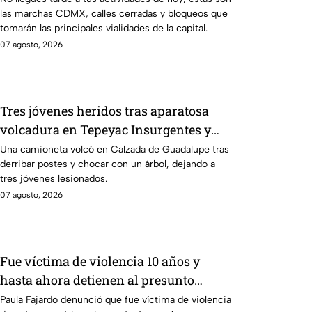
las marchas CDMX, calles cerradas y bloqueos que
México
tomarán las principales vialidades de la capital.
07 agosto, 2026
Tres jóvenes heridos tras aparatosa
volcadura en Tepeyac Insurgentes y
operativo en la Juárez, mientras
Una camioneta volcó en Calzada de Guadalupe tras
derribar postes y chocar con un árbol, dejando a
dormía
tres jóvenes lesionados.
07 agosto, 2026
Fue víctima de violencia 10 años y
hasta ahora detienen al presunto
agresor: el caso de Paula Fajardo
Paula Fajardo denunció que fue víctima de violencia