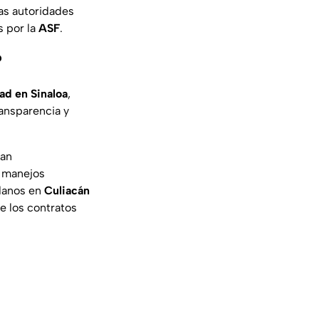
las autoridades
s por la
ASF
.
?
ad en Sinaloa
,
ansparencia y
can
s manejos
adanos en
Culiacán
e los contratos