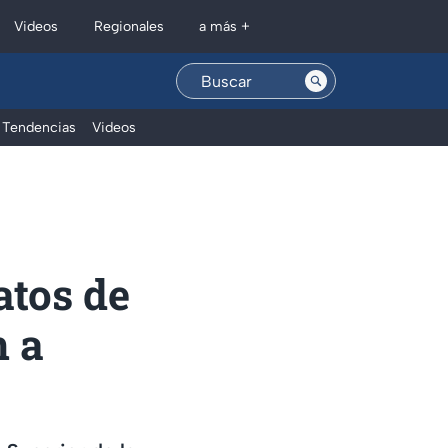
Regionales
Videos
a más +
Tendencias
Videos
atos de
n a