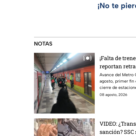
¡No te pie
NOTAS
¡Falta de tren
reportan retra
Garibaldi
Avance del Metro
agosto, primer fin
cierre de estacion
tarde.
08 agosto, 2026
VIDEO: ¿Trans
sanción? SSC 