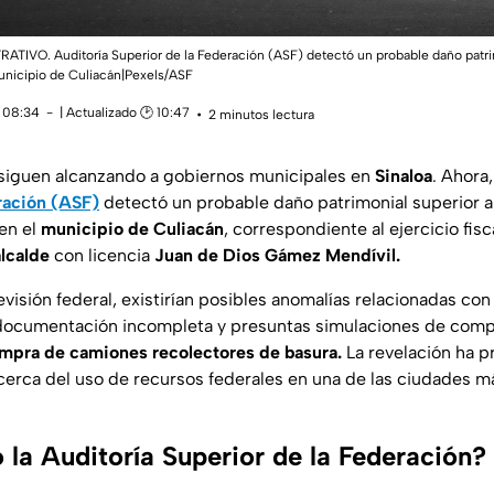
RATIVO. Auditoría Superior de la Federación (ASF) detectó un probable daño patri
unicipio de Culiacán|Pexels/ASF
 08:34
| Actualizado 🕑 10:47
2 minutos lectura
 siguen alcanzando a gobiernos municipales en
Sinaloa
. Ahora,
ración (ASF)
detectó un
probable daño patrimonial
superior a
en el
municipio de Culiacán
, correspondiente al ejercicio fis
alcalde
con licencia
Juan de Dios Gámez Mendívil.
visión federal, existirían posibles anomalías relacionadas con
documentación incompleta y presuntas simulaciones de comp
mpra de camiones recolectores de basura.
La revelación ha p
erca del uso de recursos federales en una de las ciudades m
 la Auditoría Superior de la Federación?