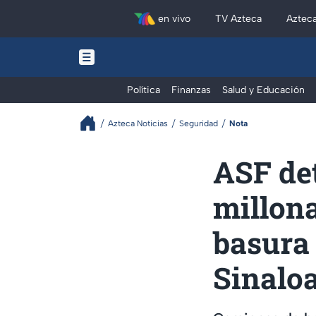
en vivo
TV Azteca
Aztec
Política
Finanzas
Salud y Educación
Azteca Noticias
Seguridad
Nota
ASF de
millona
basura
Sinalo