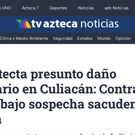
a UNO
Azteca 7
Deportes
Noticias
adn Noticias
tv azteca
noticias
Clima y Medio Ambiente
Seguridad
Estados
Mundo
Opinión
tecta presunto daño
rio en Culiacán: Contr
 bajo sospecha sacude
a