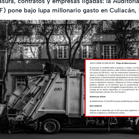
ura, contratos y empresas ligadas: la Auditoría
) pone bajo lupa millonario gasto en Culiacán, 