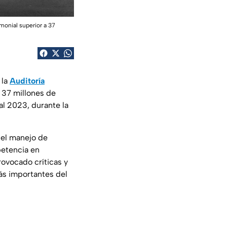
monial superior a 37
 la
Auditoría
 37 millones de
cal 2023, durante la
 e
l manejo de
etencia en
rovocado críticas y
ás importantes del