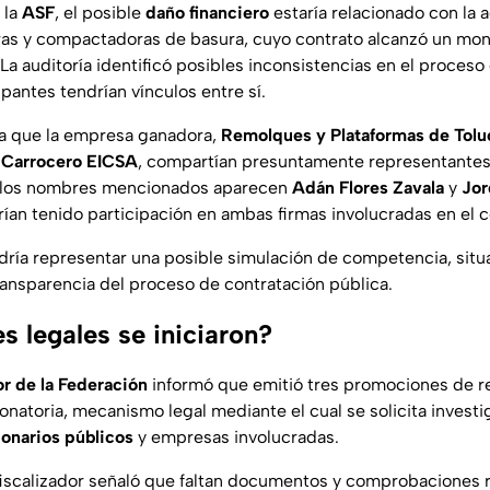
 la
ASF
, el posible
daño financiero
estaría relacionado con la 
ras y compactadoras de basura
, cuyo contrato alcanzó un mon
a auditoría identificó posibles inconsistencias en el
proceso d
pantes tendrían vínculos entre sí.
a que la empresa ganadora,
Remolques y Plataformas de Tolu
Carrocero EICSA
, compartían presuntamente representantes
e los nombres mencionados aparecen
Adán Flores Zavala
y
Jor
rían tenido participación en ambas firmas involucradas en el 
odría representar una posible simulación de competencia, sit
ansparencia del proceso de contratación pública.
s legales se iniciaron?
r de la Federación
informó que emitió tres promociones de r
onatoria, mecanismo legal mediante el cual se solicita investi
onarios públicos
y empresas involucradas.
iscalizador señaló que faltan documentos y comprobaciones 