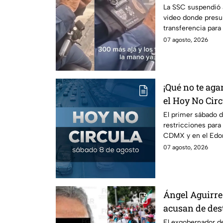
investigación
La SSC suspendió a
video donde presu
transferencia para
Internos ya investi
07 agosto, 2026
¡Qué no te agar
el Hoy No Circ
mes
El primer sábado d
restricciones para
CDMX y en el Edom
llaves y arrancar.
07 agosto, 2026
Ángel Aguirre 
acusan de des
caso Ayotzina
El exgobernador de