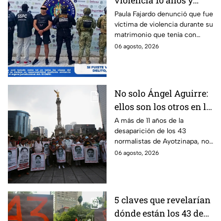
violencia 10 años y
hasta ahora detienen al
Paula Fajardo denunció que fue
víctima de violencia durante su
presunto agresor: el
matrimonio que tenía con
caso de Paula Fajardo
Jorge Francisco “N”, quien fue
06 agosto, 2026
detenido por intento de
feminicidio.
No solo Ángel Aguirre:
ellos son los otros en la
lupa por el caso
A más de 11 años de la
desaparición de los 43
Ayotzinapa
normalistas de Ayotzinapa, no
se ha conocido el paradero de
06 agosto, 2026
los estudiantes a pesar de las
detenciones por el caso.
5 claves que revelarían
dónde están los 43 de