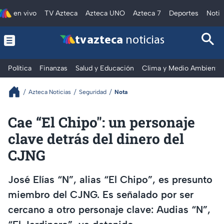
en vivo
TV Azteca
Azteca UNO
Azteca 7
Deportes
Notic
tv azteca
noticias
Política
Finanzas
Salud y Educación
Clima y Medio Ambiente
Azteca Noticias
Seguridad
Nota
Cae “El Chipo": un personaje
clave detrás del dinero del
CJNG
José Elías “N”, alias “El Chipo”, es presunto
miembro del CJNG. Es señalado por ser
cercano a otro personaje clave: Audias “N”,