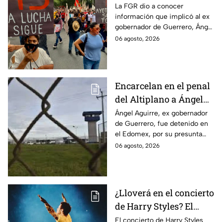
Ayotzinapa tras
La FGR dio a conocer
información que implicó al ex
captura de Ángel
gobernador de Guerrero, Ángel
Aguirre, ex gobernador
Aguirre, quien fue detenido
06 agosto, 2026
de Guerrero
por su presunta relación con el
caso Ayotzinapa.
Encarcelan en el penal
del Altiplano a Ángel
Aguirre, ex gobernador
Ángel Aguirre, ex gobernador
de Guerrero, fue detenido en
de Guerrero por caso
el Edomex, por su presunta
Ayotzinapa
participación en la
06 agosto, 2026
desaparición de los 43
normalistas de Ayotzinapa.
¿Lloverá en el concierto
de Harry Styles? El
pronóstico del clima
El concierto de Harry Styles