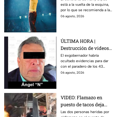
está a la vuelta de la esquina,
para este viernes en
por lo que se recomienda a las
CDMX
y los fanáticos revisar el clima
06 agosto, 2026
en CDMX antes de salir de
casa.
ÚLTIMA HORA |
Destrucción de videos
clave y amenazas a
El exgobernador habría
ocultado evidencias para dar
testigos por parte de
con el paradero de los 43
exgobernador Ángel
estudiantes desaparecidos de
06 agosto, 2026
Aguirre: FGR
Ayotzinapa.
VIDEO: Flamazo en
puesto de tacos deja
dos heridos en CDMX
Las dos personas heridas por