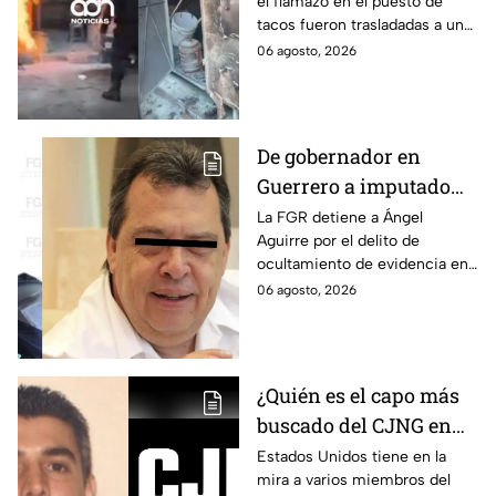
el flamazo en el puesto de
tacos fueron trasladadas a un
hospital para recibir atención
06 agosto, 2026
especializada; su vida no corre
peligro.
De gobernador en
Guerrero a imputado
por la "Verdad
La FGR detiene a Ángel
Aguirre por el delito de
Histórica"; Así fue como
ocultamiento de evidencia en
Ángel Aguirre obstruyó
el caso Ayotzinapa. Esta es la
06 agosto, 2026
la justicia en caso
línea del tiempo del caso que
Ayotzinapa
ocurrió bajo su gestión en el
estado.
¿Quién es el capo más
buscado del CJNG en
Estados Unidos?
Estados Unidos tiene en la
mira a varios miembros del