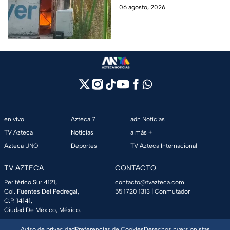
rompen cadenas para
de Azcapotzalco; bomberos
06 agosto, 2026
combatir las llamas
tuvieron que romper cadenas
para controlar el incendio.
en vivo
Azteca 7
adn Noticias
TV Azteca
Noticias
a más +
Azteca UNO
Deportes
TV Azteca Internacional
TV AZTECA
CONTACTO
Periférico Sur 4121,
contacto@tvazteca.com
Col. Fuentes Del Pedregal,
55 1720 1313
| Conmutador
C.P. 14141,
Ciudad De México, México.
Aviso de privacidad
Preferencias de Cookies
Derechos
Inversionistas