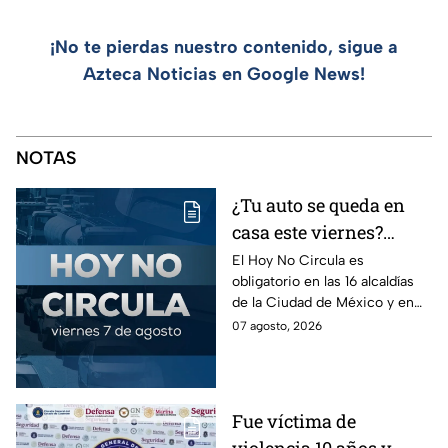
¡No te pierdas nuestro contenido, sigue a
Azteca Noticias en Google News!
NOTAS
¿Tu auto se queda en
casa este viernes?
Revisa el Hoy No
El Hoy No Circula es
obligatorio en las 16 alcaldías
Circula de este 7 de
de la Ciudad de México y en
agosto
los municipios conurbados del
07 agosto, 2026
Estado de México.
Fue víctima de