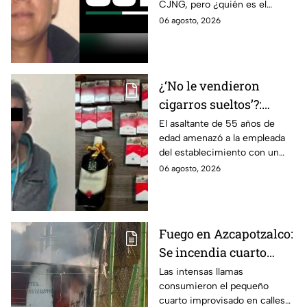
CJNG, pero ¿quién es el
miembro más buscado por el
06 agosto, 2026
que ofrecen 25 millones de
dólares?
¿‘No le vendieron
cigarros sueltos’?:
Detienen a hombre tras
El asaltante de 55 años de
edad amenazó a la empleada
asaltar una tienda y
del establecimiento con un
llevarse más de 30
arma de fuego, llevándose
06 agosto, 2026
cajetillas en Iztapalapa
cigarros y botellas de alcohol.
Fuego en Azcapotzalco:
Se incendia cuarto
improvisado en la
Las intensas llamas
consumieron el pequeño
Industrial Vallejo;
cuarto improvisado en calles