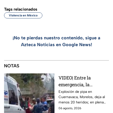
Tags relacionados
Violencia en México
¡No te pierdas nuestro contenido, sigue a
Azteca Noticias en Google News!
NOTAS
VIDEO| Entre la
emergencia, la
desesperación y el
Explosión de pipa en
Cuernavaca, Morelos, deja al
llanto de un niño;
menos 20 heridos; en plena
adultos desatan pelea
emergencia, dos hombres
06 agosto, 2026
tras explosión de pipa
comenzaron a pelear mientras