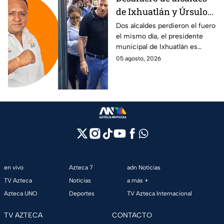
de Ixhuatlán y Úrsulo
Galván: uno de ellos
Dos alcaldes perdieron el fuero
el mismo día, el presidente
está implicado en el
municipal de Ixhuatlán es
asesinato de la
investigado por el secuestro y
05 agosto, 2026
periodista Roxana
asesinato de la periodista
Guzmán
Roxana Guzmán en Veracruz.
en vivo
Azteca 7
adn Noticias
TV Azteca
Noticias
a más +
Azteca UNO
Deportes
TV Azteca Internacional
TV AZTECA
CONTACTO