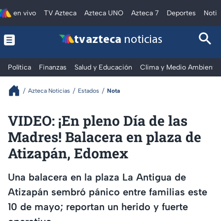
en vivo
TV Azteca
Azteca UNO
Azteca 7
Deportes
Notic
tv azteca
noticias
Política
Finanzas
Salud y Educación
Clima y Medio Ambiente
Azteca Noticias
Estados
Nota
VIDEO: ¡En pleno Día de las
Madres! Balacera en plaza de
Atizapán, Edomex
Una balacera en la plaza La Antigua de
Atizapán sembró pánico entre familias este
10 de mayo; reportan un herido y fuerte