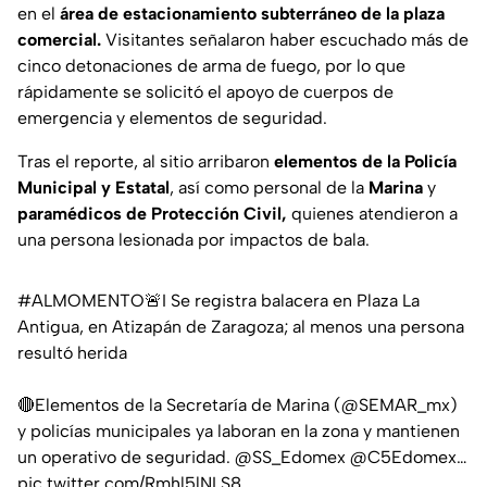
en el
área de estacionamiento subterráneo de la plaza
comercial.
Visitantes señalaron haber escuchado más de
cinco detonaciones de arma de fuego, por lo que
rápidamente se solicitó el apoyo de cuerpos de
emergencia y elementos de seguridad.
Tras el reporte, al sitio arribaron
elementos de la Policía
Municipal y Estatal
, así como personal de la
Marina
y
paramédicos de Protección Civil,
quienes atendieron a
una persona lesionada por impactos de bala.
#ALMOMENTO
🚨I Se registra balacera en Plaza La
Antigua, en Atizapán de Zaragoza; al menos una persona
resultó herida
🔴Elementos de la Secretaría de Marina (
@SEMAR_mx
)
y policías municipales ya laboran en la zona y mantienen
un operativo de seguridad.
@SS_Edomex
@C5Edomex
…
pic.twitter.com/Rmhl5lNLS8