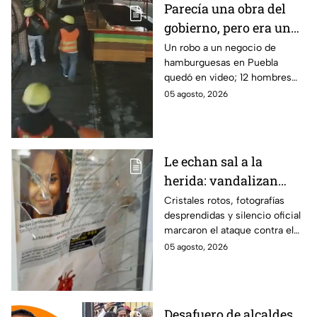
Parecía una obra del
gobierno, pero era un
robo planeado: Así
Un robo a un negocio de
hamburguesas en Puebla
saquearon negocio de
quedó en video; 12 hombres
hamburguesas en
habrían fingido ser
05 agosto, 2026
Puebla
trabajadores del gobierno
antes de entrar, golpear al
dueño y saquearlo.
Le echan sal a la
herida: vandalizan
memorial de
Cristales rotos, fotografías
desprendidas y silencio oficial
desaparecidos en
marcaron el ataque contra el
Veracruz en medio de
memorial de desaparecidos,
05 agosto, 2026
crisis
un espacio dedicado a quienes
siguen sin ser localizados.
Desafuero de alcaldes