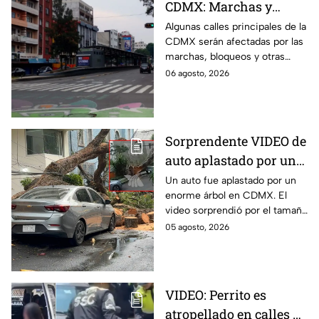
CDMX: Marchas y
bloqueos afectan
Algunas calles principales de la
CDMX serán afectadas por las
circulación este jueves;
marchas, bloqueos y otras
rutas alternas
protestas de este jueves;
06 agosto, 2026
conoce las rutas alternas y
evita el tráfico.
Sorprendente VIDEO de
auto aplastado por un
árbol en CDMX: así fue
Un auto fue aplastado por un
enorme árbol en CDMX. El
el momento exacto
video sorprendió por el tamaño
del árbol que dejó destruido el
05 agosto, 2026
vehículo en la alcaldía Benito
Juárez.
VIDEO: Perrito es
atropellado en calles de