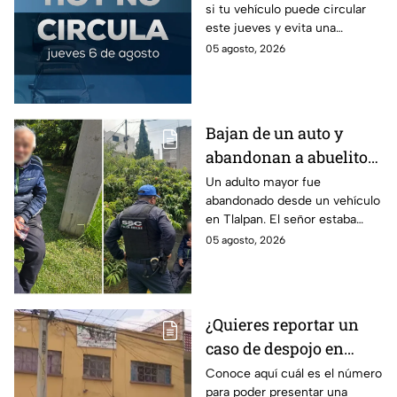
si tu vehículo puede circular
el Hoy No Circula para
este jueves y evita una
este jueves
sanción que puede afectar tu
05 agosto, 2026
bolsillo.
Bajan de un auto y
abandonan a abuelito
de 83 años en CDMX
Un adulto mayor fue
abandonado desde un vehículo
con demencia senil
en Tlalpan. El señor estaba
desorientado y la ayuda de
05 agosto, 2026
vecinos permitió que fuera
rescatado por la policía de
CDMX.
¿Quieres reportar un
caso de despojo en
CDMX? El número que
Conoce aquí cuál es el número
para poder presentar una
tienes que marcar y lo