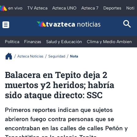
en vivo
TV Azteca
Azteca UNO
Azteca 7
Deportes
Notic
tv azteca
noticias
Política
Finanzas
Salud y Educación
Clima y Medio Ambiente
Azteca Noticias
Seguridad
Nota
Balacera en Tepito deja 2
muertos y2 heridos; habría
sido ataque directo: SSC
Primeros reportes indican que sujetos
abrieron fuego contra personas que se
encontraban en las calles de calles Peñón y