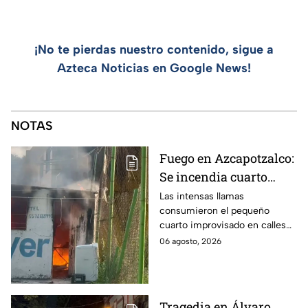
¡No te pierdas nuestro contenido, sigue a
Azteca Noticias en Google News!
NOTAS
Fuego en Azcapotzalco:
Se incendia cuarto
improvisado en la
Las intensas llamas
consumieron el pequeño
Industrial Vallejo;
cuarto improvisado en calles
rompen cadenas para
de Azcapotzalco; bomberos
06 agosto, 2026
combatir las llamas
tuvieron que romper cadenas
para controlar el incendio.
Tragedia en Álvaro