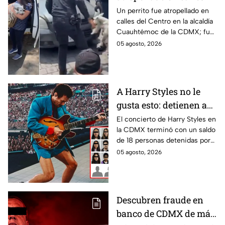
la alcaldía
Un perrito fue atropellado en
calles del Centro en la alcaldía
Cuauhtémoc; policías
Cuauhtémoc de la CDMX; fue
lo rescatan y entregan
rescatado y resguardado por
05 agosto, 2026
a su dueña
policías de tránsito y
entregado a su dueña.
A Harry Styles no le
gusta esto: detienen a
18 tras concierto en
El concierto de Harry Styles en
la CDMX terminó con un saldo
CDMX
de 18 personas detenidas por
policías, quienes los esposaron
05 agosto, 2026
y presentaron ante las
autoridades.
Descubren fraude en
banco de CDMX de más