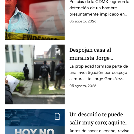
de 400 mil pesos con
Policías de la CDMX lograron la
detención de un hombre
un cheque falso
presuntamente implicado en
un intento de fraude para
05 agosto, 2026
conseguir el dinero con un
cheque falso.
Despojan casa al
muralista Jorge
González Camarena en
La propiedad formaba parte de
una investigación por despojo
la Del Valle y la
al muralista Jorge González
recupera| FOTOS
Camarena por un predio en la
05 agosto, 2026
colonia del Valle, alcaldía
Benito Juárez.
Un descuido te puede
salir muy caro; aquí te
contamos cómo queda
Antes de sacar el coche, revisa