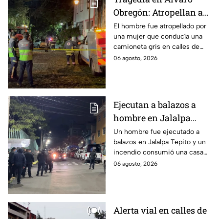
Obregón: Atropellan a
hombre en situación de
El hombre fue atropellado por
una mujer que conducía una
calle y queda prensado
camioneta gris en calles de
en San Ángel, CDMX
San Ángel; la responsable ya
06 agosto, 2026
fue detenida y llevada al
Ministerio Público.
Ejecutan a balazos a
hombre en Jalalpa
Tepito; hay un
Un hombre fue ejecutado a
balazos en Jalalpa Tepito y un
detenido, mientras
incendio consumió una casa
dormía
improvisada en pleno Centro
06 agosto, 2026
Histórico.
Alerta vial en calles de