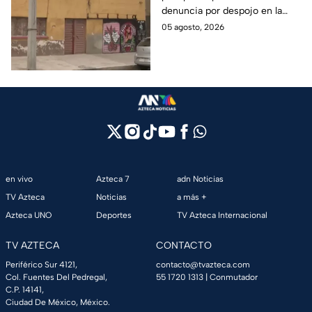
denuncia por despojo en la
que tienes que hacer
CDMX y qué hacer si eres
05 agosto, 2026
víctima de este delito que se
castiga con cárcel.
en vivo
Azteca 7
adn Noticias
TV Azteca
Noticias
a más +
Azteca UNO
Deportes
TV Azteca Internacional
TV AZTECA
CONTACTO
Periférico Sur 4121,
contacto@tvazteca.com
Col. Fuentes Del Pedregal,
55 1720 1313
| Conmutador
C.P. 14141,
Ciudad De México, México.