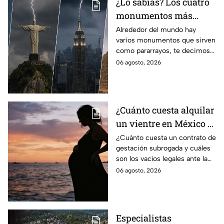
¿Lo sabías? Los cuatro
monumentos más
famosos del mundo que
Alrededor del mundo hay
varios monumentos que sirven
también funcionan
como pararrayos, te decimos
como pararrayos
los cuatro más icónicos y
06 agosto, 2026
cómo es que adquieren esta
función.
¿Cuánto cuesta alquilar
un vientre en México y
en qué estados se
¿Cuánto cuesta un contrato de
gestación subrogada y cuáles
permite la gestación
son los vacíos legales ante la
subrogada?
falta de una ley federal que
06 agosto, 2026
regule esta práctica en
México?
Especialistas