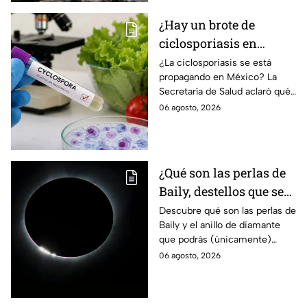
¿Hay un brote de
ciclosporiasis en
México? Salud rompe
¿La ciclosporiasis se está
propagando en México? La
el silencio tras 33 casos
Secretaría de Salud aclaró qué
detectados
ocurre tras la detección de 33
06 agosto, 2026
casos y explicó por qué
descarta un brote.
¿Qué son las perlas de
Baily, destellos que se
podrán ver
Descubre qué son las perlas de
Baily y el anillo de diamante
ÚNICAMENTE durante
que podrás (únicamente)
el eclipse solar 2026 del
observar durante el eclipse
06 agosto, 2026
12 de agosto?
solar 2026 este próximo 12 de
agosto.