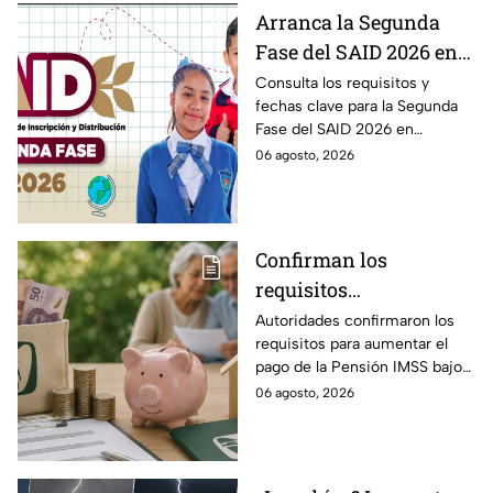
Arranca la Segunda
Fase del SAID 2026 en
Edomex para grados
Consulta los requisitos y
fechas clave para la Segunda
intermedios: Fechas
Fase del SAID 2026 en
clave y requisitos para
Edomex y asegura el traslado
06 agosto, 2026
cambios de escuela
escolar de tus hijos para el
próximo ciclo escolar.
Confirman los
requisitos
indispensables para
Autoridades confirmaron los
requisitos para aumentar el
incrementar el pago de
pago de la Pensión IMSS bajo
la Pensión IMSS bajo el
la Ley 73, ¿cuáles son?
06 agosto, 2026
régimen de la Ley 73