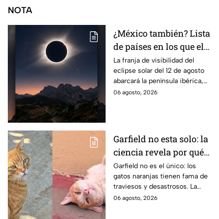
NOTA
¿México también? Lista
de países en los que el
12 de agosto se verá el
La franja de visibilidad del
eclipse solar del 12 de agosto
eclipse solar total y en
abarcará la península ibérica,
los que será parcial
por lo que solo podrá
06 agosto, 2026
observarse de manera total en
algunas ciudades.
Garfield no esta solo: la
ciencia revela por qué
los gatos naranjas
Garfield no es el único: los
gatos naranjas tienen fama de
tienen tanta fama de
traviesos y desastrosos. La
hacer "desastres"
ciencia explica qué hay detrás
06 agosto, 2026
de su color y peculiar
reputación.