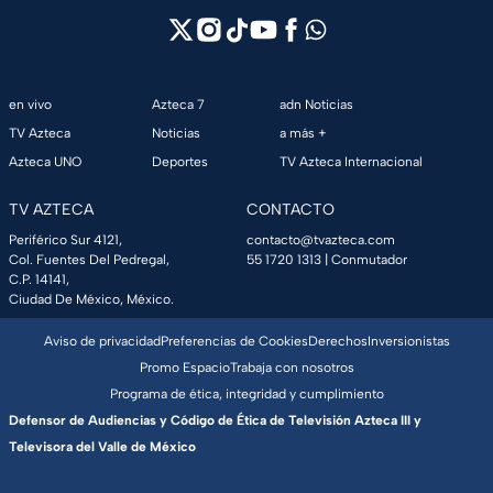
en vivo
Azteca 7
adn Noticias
TV Azteca
Noticias
a más +
Azteca UNO
Deportes
TV Azteca Internacional
TV AZTECA
CONTACTO
Periférico Sur 4121,
contacto@tvazteca.com
Col. Fuentes Del Pedregal,
55 1720 1313
| Conmutador
C.P. 14141,
Ciudad De México, México.
Aviso de privacidad
Preferencias de Cookies
Derechos
Inversionistas
Promo Espacio
Trabaja con nosotros
Programa de ética, integridad y cumplimiento
Defensor de Audiencias y Código de Ética de Televisión Azteca III y
Televisora del Valle de México