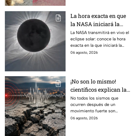
La hora exacta en que
la NASA iniciará la
transmisión en vivo
La NASA transmitirá en vivo el
eclipse solar: conoce la hora
del eclipse solar
exacta en la que iniciará la
cobertura para no perderte de
06 agosto, 2026
este fenómeno astronómico
único.
¡No son lo mismo!
científicos explican las
diferencias entre
No todos los sismos que
ocurren después de un
enjambre sísmico y
movimiento fuerte son
réplicas
réplicas. Científicos explican
06 agosto, 2026
qué es un enjambre sísmico y
qué significa.