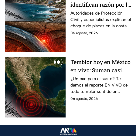
identifican razón por la
que tiembla tanto en
Autoridades de Protección
Civil y especialistas explican el
Guerrero
choque de placas en la costa
de Guerrero; ¿cuál es el sismo
06 agosto, 2026
más grande sentido en el
estado?
Temblor hoy en México
en vivo: Suman casi
mil 500 réplicas del
¿Un pan para el susto? Te
damos el reporte EN VIVO de
sismo ocurrido en
todo temblor sentido en
Chiapas
México con epicentro,
06 agosto, 2026
magnitud e información de
autoridades.