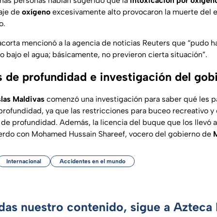
has personas habían sugerido que la
intoxicación por oxígen
aje de
oxígeno
excesivamente alto provocaron la muerte del 
o.
orta mencionó a la agencia de noticias Reuters que “pudo h
 bajo el agua; básicamente, no previeron cierta situación”.
 de profundidad e investigación del gobi
slas Maldivas
comenzó una investigación para saber qué les p
profundidad, ya que las restricciones para buceo recreativo y
 de profundidad. Además, la licencia del buque que los llevó 
erdo con Mohamed Hussain Shareef, vocero del gobierno de
Internacional
Accidentes en el mundo
rdas nuestro contenido, sigue a Azteca 