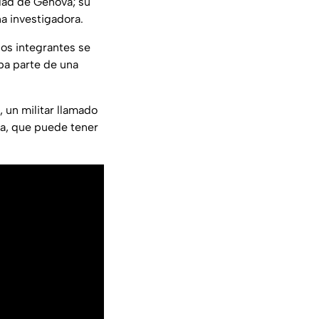
dad de Génova; su
na investigadora.
los integrantes se
ba parte de una
 un militar llamado
va, que puede tener