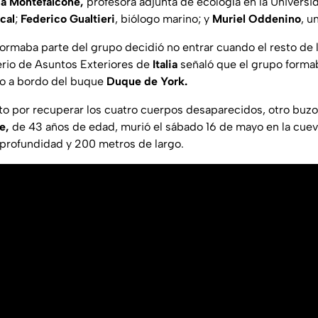
a Montefalcone,
profesora adjunta de ecología en la Universi
cal
;
Federico Gualtieri
, biólogo marino; y
Muriel Oddenino
, u
ormaba parte del grupo decidió no entrar cuando el resto de 
erio de Asuntos Exteriores de
Italia
señaló que el grupo forma
o a bordo del buque
Duque de York.
nto por recuperar los cuatro cuerpos desaparecidos, otro buzo,
e,
de 43 años de edad, murió el sábado 16 de mayo en la cue
profundidad y 200 metros de largo.