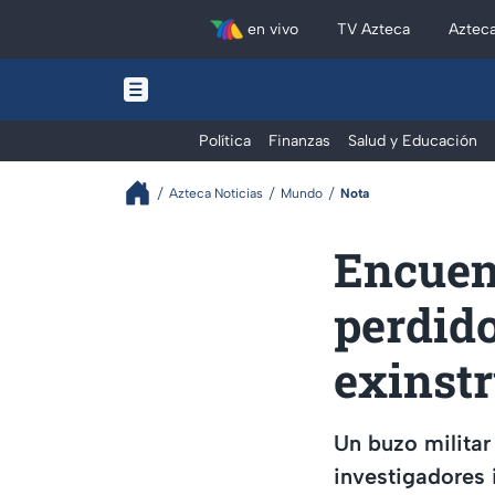
en vivo
TV Azteca
Aztec
Política
Finanzas
Salud y Educación
Azteca Noticias
Mundo
Nota
Encuen
perdido
exinstr
Un buzo militar
investigadores 