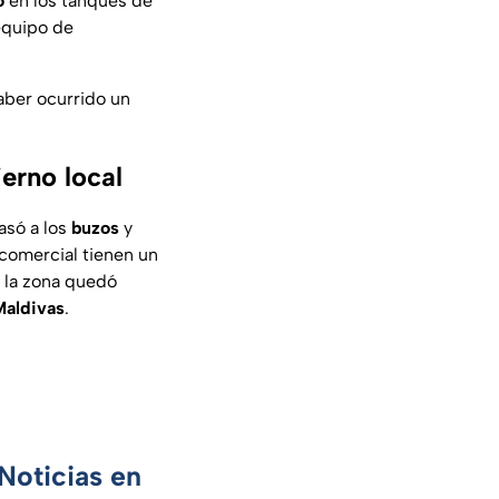
o
en los tanques de
equipo de
aber ocurrido un
erno local
asó a los
buzos
y
 comercial tienen un
a la zona quedó
Maldivas
.
Noticias en