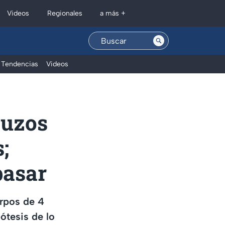
Regionales
Videos
a más +
Tendencias
Videos
buzos
;
pasar
erpos de 4
ótesis de lo