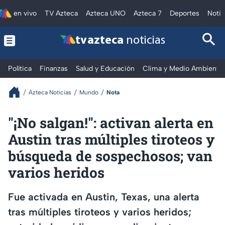
en vivo
TV Azteca
Azteca UNO
Azteca 7
Deportes
Notic
tv azteca
noticias
Política
Finanzas
Salud y Educación
Clima y Medio Ambiente
Azteca Noticias
Mundo
Nota
"¡No salgan!": activan alerta en
Austin tras múltiples tiroteos y
búsqueda de sospechosos; van
varios heridos
Fue activada en Austin, Texas, una alerta
tras múltiples tiroteos y varios heridos;