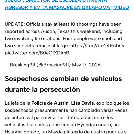
JUEGO": DIRECTOR DE ESCUELA ENFRENTA
AGRESOR Y EVITA MASACRE EN OKLAHOMA | VIDEO
UPDATE: Officials say at least 10 shootings have been
reported across Austin, Texas this weekend, including
two involving fire stations. Four people were shot, and
two suspects remain at large.
https://t.co/AbZetRAbOa
pic.twitter.com/B0eOlXDlmB
— Breaking911 (@Breaking911)
May 17, 2026
Sospechosos cambian de vehículos
durante la persecución
La jefa de la
Policía de Austin, Lisa Davis
, explicó que los
sospechosos presuntamente han cambiado varias veces
de automóvil para evitar ser detectados; entre los
vehículos buscados aparecen un Hyundai oscuro, un
Hyundai dorado, un Mazda plateado de cuatro puertas y