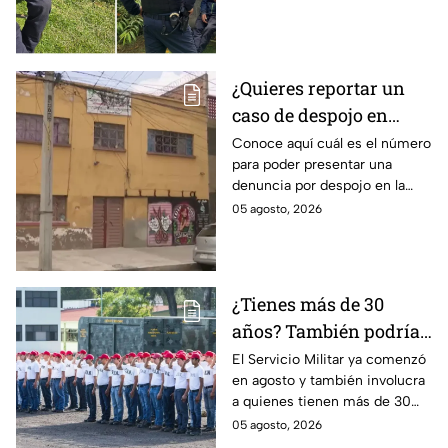
vecinos permitió que fuera
rescatado por la policía de
CDMX.
¿Quieres reportar un
caso de despojo en
CDMX? El número que
Conoce aquí cuál es el número
para poder presentar una
tienes que marcar y lo
denuncia por despojo en la
que tienes que hacer
CDMX y qué hacer si eres
05 agosto, 2026
víctima de este delito que se
castiga con cárcel.
¿Tienes más de 30
años? También podrías
tener que hacer el
El Servicio Militar ya comenzó
en agosto y también involucra
Servicio Militar 2026 si
a quienes tienen más de 30
saliste sorteado en
años. Conoce quiénes deben
05 agosto, 2026
agosto
presentarse y en qué casos