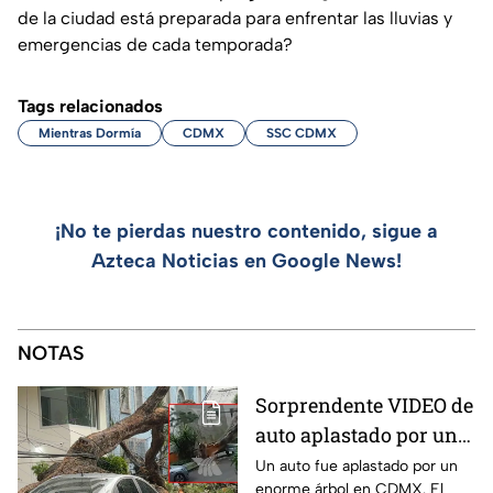
de la ciudad está preparada para enfrentar las lluvias y
emergencias de cada temporada?
Tags relacionados
Mientras Dormía
CDMX
SSC CDMX
¡No te pierdas nuestro contenido, sigue a
Azteca Noticias en Google News!
NOTAS
Sorprendente VIDEO de
auto aplastado por un
árbol en CDMX: así fue
Un auto fue aplastado por un
enorme árbol en CDMX. El