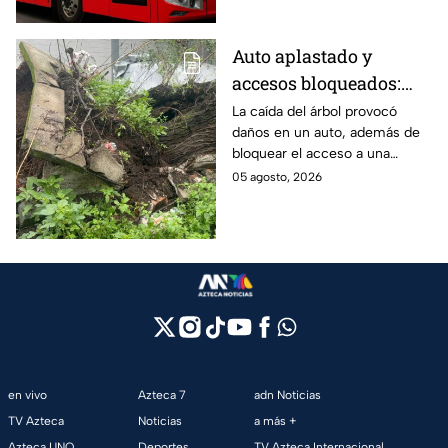
consejos.
Auto aplastado y
accesos bloqueados:
Cae gigantesco árbol en
La caída del árbol provocó
daños en un auto, además de
calles de la GAM y deja
bloquear el acceso a una
graves daños
unidad habitacional en la
05 agosto, 2026
Gustavo A. Madero (GAM); así
fue el accidente.
en vivo
Azteca 7
adn Noticias
TV Azteca
Noticias
a más +
Azteca UNO
Deportes
TV Azteca Internacional