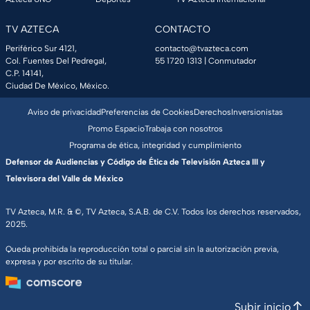
TV AZTECA
CONTACTO
Periférico Sur 4121,
contacto@tvazteca.com
Col. Fuentes Del Pedregal,
55 1720 1313
| Conmutador
C.P. 14141,
Ciudad De México, México.
Aviso de privacidad
Preferencias de Cookies
Derechos
Inversionistas
Promo Espacio
Trabaja con nosotros
Programa de ética, integridad y cumplimiento
Defensor de Audiencias y Código de Ética de Televisión Azteca III y
Televisora del Valle de México
TV Azteca, M.R. & ©, TV Azteca, S.A.B. de C.V. Todos los derechos reservados,
2025.
Queda prohibida la reproducción total o parcial sin la autorización previa,
expresa y por escrito de su titular.
Subir inicio