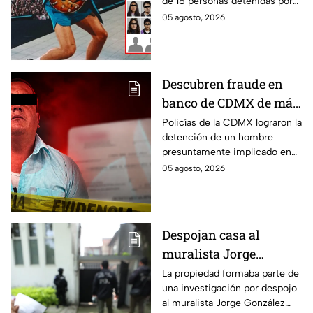
de 18 personas detenidas por
policías, quienes los esposaron
05 agosto, 2026
y presentaron ante las
autoridades.
Descubren fraude en
banco de CDMX de más
de 400 mil pesos con
Policías de la CDMX lograron la
detención de un hombre
un cheque falso
presuntamente implicado en
un intento de fraude para
05 agosto, 2026
conseguir el dinero con un
cheque falso.
Despojan casa al
muralista Jorge
González Camarena en
La propiedad formaba parte de
una investigación por despojo
la Del Valle y la
al muralista Jorge González
recupera| FOTOS