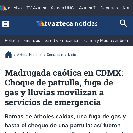
en vivo
TV Azteca
Azteca UNO
Azteca 7
Deportes
Notic
tv azteca
noticias
Política
Finanzas
Salud y Educación
Clima y Medio Ambiente
Azteca Noticias
Seguridad
Nota
Madrugada caótica en CDMX:
Choque de patrulla, fuga de
gas y lluvias movilizan a
servicios de emergencia
Ramas de árboles caídas, una fuga de gas y
hasta el choque de una patrulla: así fueron