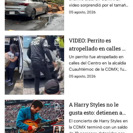
el momento exacto
video sorprendió por el tamaño
del árbol que dejó destruido el
05 agosto, 2026
vehículo en la alcaldía Benito
Juárez.
VIDEO: Perrito es
atropellado en calles de
la alcaldía
Un perrito fue atropellado en
calles del Centro en la alcaldía
Cuauhtémoc; policías
Cuauhtémoc de la CDMX; fue
lo rescatan y entregan
rescatado y resguardado por
05 agosto, 2026
a su dueña
policías de tránsito y
entregado a su dueña.
A Harry Styles no le
gusta esto: detienen a
18 tras concierto en
El concierto de Harry Styles en
la CDMX terminó con un saldo
CDMX