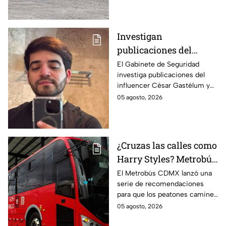
aplica esta obligación.
Investigan
publicaciones del
influencer César
El Gabinete de Seguridad
investiga publicaciones del
Gastélum por alusión a
influencer César Gastélum y
"La Mayiza"
analiza videos tras su
05 agosto, 2026
asesinato durante una
transmisión en vivo en
Culiacán.
¿Cruzas las calles como
Harry Styles? Metrobús
lanza
El Metrobús CDMX lanzó una
serie de recomendaciones
recomendaciones de
para que los peatones caminen
seguridad para
y crucen las calles con
05 agosto, 2026
peatones en CDMX
seguridad; te compartimos los