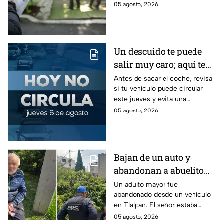
Camarena por un predio en la
05 agosto, 2026
colonia del Valle, alcaldía
Benito Juárez.
Un descuido te puede
salir muy caro; aquí te
contamos cómo queda
Antes de sacar el coche, revisa
si tu vehículo puede circular
el Hoy No Circula para
este jueves y evita una
este jueves
sanción que puede afectar tu
05 agosto, 2026
bolsillo.
Bajan de un auto y
abandonan a abuelito
de 83 años en CDMX
Un adulto mayor fue
abandonado desde un vehículo
con demencia senil
en Tlalpan. El señor estaba
desorientado y la ayuda de
05 agosto, 2026