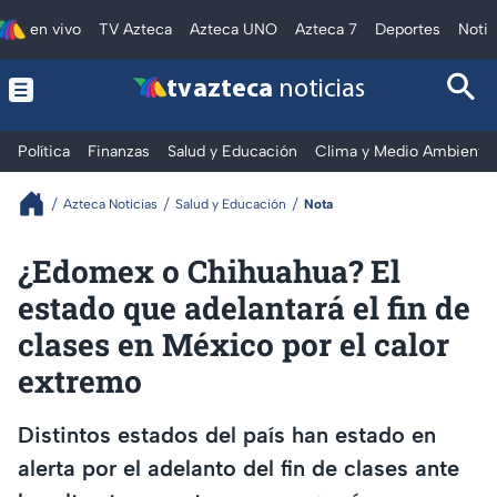
en vivo
TV Azteca
Azteca UNO
Azteca 7
Deportes
Notic
tv azteca
noticias
Política
Finanzas
Salud y Educación
Clima y Medio Ambiente
Azteca Noticias
Salud y Educación
Nota
¿Edomex o Chihuahua? El
estado que adelantará el fin de
clases en México por el calor
extremo
Distintos estados del país han estado en
alerta por el adelanto del fin de clases ante