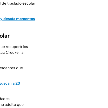
d de traslado escolar
a y desata momentos
olar
que recuperó los
Luc Crucke, la
lescentes que
buscan a 20
idades
ano adulto que