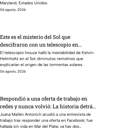
Maryland, Estados Unidos.
06 agosto, 2026
Este es el misterio del Sol que
descifraron con un telescopio en
Hawái: explica las tormentas solares
El telescopio Inouye halló la inestabilidad de Kelvin-
Helmholtz en el Sol: diminutos remolinos que
que afectan a la Tierra
explicarían el origen de las tormentas solares.
06 agosto, 2026
Respondió a una oferta de trabajo en
redes y nunca volvió: La historia detrás
del feminicidio de Juana Mailén
Juana Mailén Antonich acudió a una entrevista de
trabajo tras responder una oferta en Facebook; fue
Antonich
hallada sin vida en Mar del Plata; ya hay dos