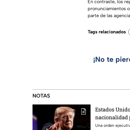
En contraste, los re
pronunciamientos o 
parte de las agencia
Tags relacionados
¡No te pie
NOTAS
Estados Unido
nacionalidad 
del CJNG
Una orden ejecutiv