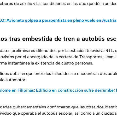
labores de auxilio y las condiciones en las que quedó la unida
: Avioneta golpea a parapentista en pleno vuelo en Austri
os tras embestida de tren a autobús esc
datos preliminares difundidos por la estación televisiva RTL, 
rovistos por el encargado de la cartera de Transportes, Jean-
rma instantánea la existencia de cuatro personas.
ficos detallan que entre los fallecidos se encuentran dos ado
ulo automotor.
ome en Filipinas: Edificio en construcción sufre derrumbe; 
idades gubernamentales confirmaron que las otras dos ident
ividuo que operaba el autobús escolar, así como a un ciudad