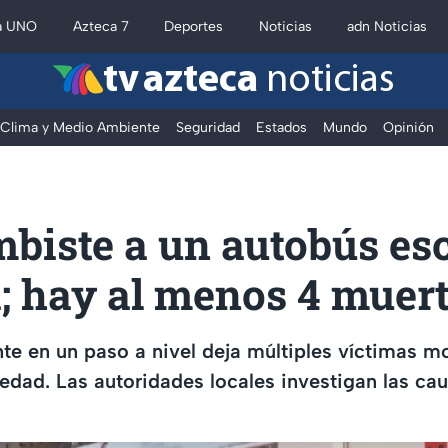
a UNO
Azteca 7
Deportes
Noticias
adn Noticias
tv azteca
noticias
Clima y Medio Ambiente
Seguridad
Estados
Mundo
Opinión
biste a un autobús es
; hay al menos 4 muer
nte en un paso a nivel deja múltiples víctimas mo
edad. Las autoridades locales investigan las cau