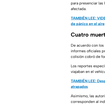
para presenciar las 
afectada.
TAMBIÉN LEE: VIDEO
de pánico en el aire
Cuatro muert
De acuerdo con los 
informes oficiales p
colisión cobró de fo
Los reportes especí
viajaban en el vehíc
TAMBIÉN LEE: Despl
atrapados
Asimismo, las autor
corresponden al ind