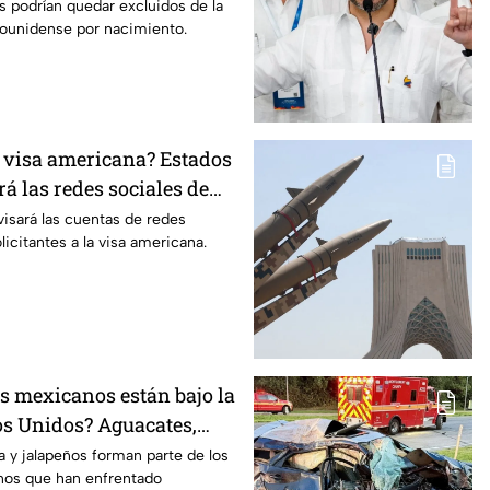
 podrían quedar excluidos de la
dounidense por nacimiento.
a visa americana? Estados
á las redes sociales de
ntes
isará las cuentas de redes
icitantes a la visa americana.
s mexicanos están bajo la
tes,
peños encabezan la lista
 y jalapeños forman parte de los
os que han enfrentado