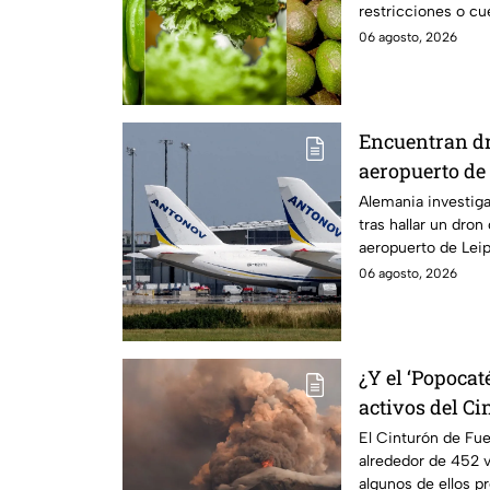
restricciones o c
Unidos. Te decimo
06 agosto, 2026
Encuentran d
aeropuerto de
falla técnica
Alemania investiga
tras hallar un dron
aeropuerto de Leip
ucraniano.
06 agosto, 2026
¿Y el ‘Popocat
activos del C
El Cinturón de Fue
alrededor de 452 v
algunos de ellos p