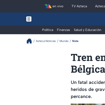
en vivo
TV Azteca
Aztec
Política
Finanzas
Salud y Educación
Azteca Noticias
Mundo
Nota
Tren em
Bélgica
Un fatal accide
heridos de grav
percance.