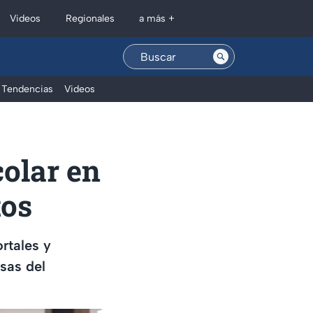
Regionales
Videos
a más +
Tendencias
Videos
colar en
tos
rtales y
sas del