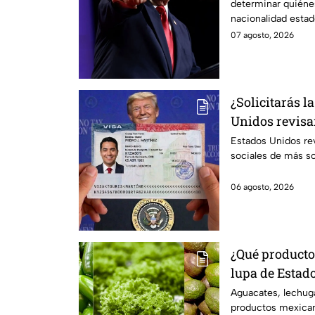
determinar quiénes
nacionalidad esta
07 agosto, 2026
¿Solicitarás l
Unidos revisar
estos solicita
Estados Unidos rev
sociales de más sol
06 agosto, 2026
¿Qué producto
lupa de Estados Unidos? Aguaca
lechuga y jala
Aguacates, lechuga
productos mexican