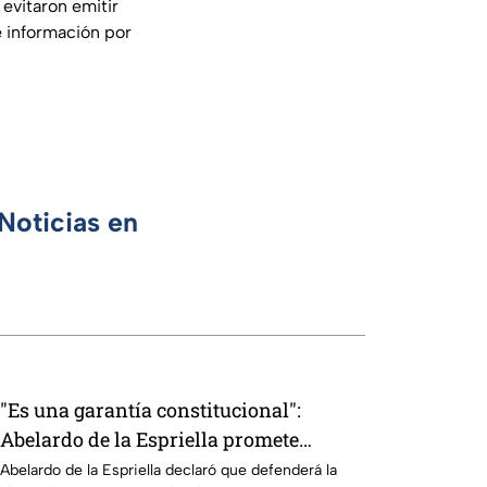
 evitaron emitir
 información por
Noticias en
"Es una garantía constitucional":
Abelardo de la Espriella promete
defender la libertad de prensa en
Abelardo de la Espriella declaró que defenderá la