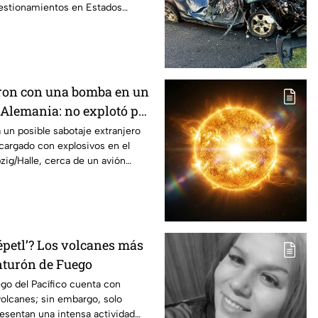
uestionamientos en Estados
s por qué.
ron con una bomba en un
 Alemania: no explotó por
 un posible sabotaje extranjero
 cargado con explosivos en el
zig/Halle, cerca de un avión
épetl’? Los volcanes más
inturón de Fuego
go del Pacífico cuenta con
olcanes; sin embargo, solo
resentan una intensa actividad