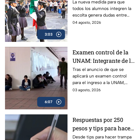
escolares: La nueva
La nueva medida para que
todos los alumnos integren la
medida de equidad que
escolta genera dudas entre
divide a padres y
padres y especialistas. Así
04 agosto, 2026
expertos
funcionarían para el próximo
3:03
regreso a clases en la Ciudad
de México.
Examen control de la
UNAM: Integrante de la
Comisión Técnica
Tras el anuncio de que se
aplicará un examen control
explica a quiénes se
para el ingreso a la UNAM,
aplicará y cómo
surgieron muchas dudas
03 agosto, 2026
funcionará | VIDEO
respecto al plan para el ciclo
6:07
2026-2027; experta aclara
todas las dudas.
Respuestas por 250
pesos y tips para hacer
trampa en el examen
Desde tips para hacer trampa