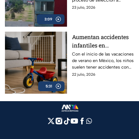
proceso de selección a
licenciatura, a fin de aclarar el
23 julio, 2026
proceso y los resultados de los
3:09
exámenes.
Aumentan accidentes
infantiles en
vacaciones: hasta 84
Con el inicio de las vacaciones
de verano en México, los niños
niños se lesionan cada
suelen tener accidentes con
hora en México | VIDEO
mucha más frecuencia, ¿qué
22 julio, 2026
edades deben tener especial
5:31
atención y qué debes hacer en
una emergencia?