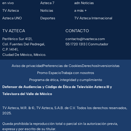
en vivo
Azteca 7
adn Noticias
TV Azteca
Noticias
a más +
Azteca UNO
Deportes
TV Azteca Internacional
TV AZTECA
CONTACTO
Periférico Sur 4121,
contacto@tvazteca.com
Col. Fuentes Del Pedregal,
55 1720 1313
| Conmutador
C.P. 14141,
Ciudad De México, México.
Aviso de privacidad
Preferencias de Cookies
Derechos
Inversionistas
Promo Espacio
Trabaja con nosotros
Programa de ética, integridad y cumplimiento
Defensor de Audiencias y Código de Ética de Televisión Azteca III y
Televisora del Valle de México
TV Azteca, M.R. & ©, TV Azteca, S.A.B. de C.V. Todos los derechos reservados,
2025.
Queda prohibida la reproducción total o parcial sin la autorización previa,
expresa y por escrito de su titular.