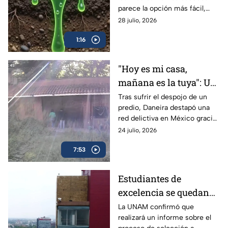
más daño del que
parece la opción más fácil,
imaginas
pero hacerlo puede
28 julio, 2026
contaminar el agua y favorecer
1:16
su uso indebido.
"Hoy es mi casa,
mañana es la tuya": Un
despojo destapó la red
Tras sufrir el despojo de un
predio, Daneira destapó una
delictiva
red delictiva en México gracias
a la unión de vecinos y pese al
24 julio, 2026
abandono de las autoridades.
7:53
Estudiantes de
excelencia se quedan
sin un lugar para
La UNAM confirmó que
realizará un informe sobre el
cursar la universidad