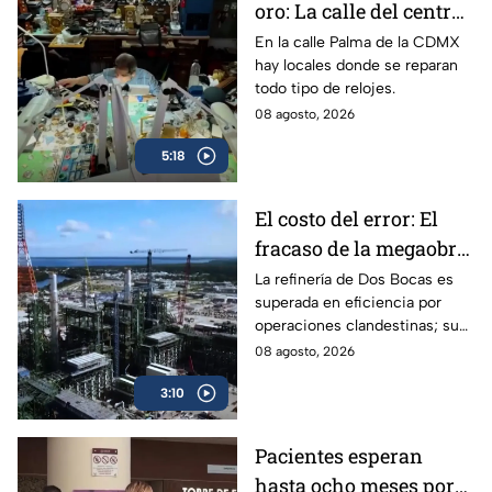
oro: La calle del centro
de la CDMX donde se
En la calle Palma de la CDMX
hay locales donde se reparan
reparan los relojes
todo tipo de relojes.
08 agosto, 2026
5:18
El costo del error: El
fracaso de la megaobra
de Dos Bocas ante la
La refinería de Dos Bocas es
superada en eficiencia por
realidad operativa
operaciones clandestinas; su
alto costo y constantes fallas
08 agosto, 2026
evidencian la mala estrategia
3:10
de planeación.
Pacientes esperan
hasta ocho meses por