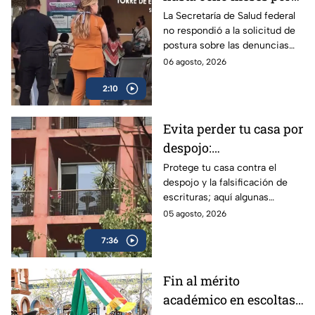
atención especializada
La Secretaría de Salud federal
no respondió a la solicitud de
en el hospital “Dr.
postura sobre las denuncias
Manuel Gea González”
para hacer citas en el hospital
06 agosto, 2026
“Dr. Manuel Gea González”.
2:10
Evita perder tu casa por
despojo:
Recomendaciones
Protege tu casa contra el
despojo y la falsificación de
notariales para blindar
escrituras; aquí algunas
tu patrimonio en CDMX
recomendaciones de expertos
05 agosto, 2026
para blindarte ante la alza de
7:36
este delito.
Fin al mérito
académico en escoltas