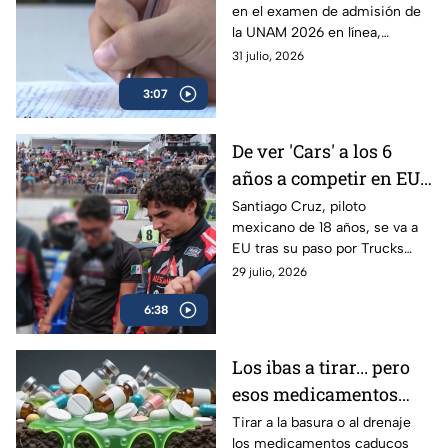
en el examen de admisión de
de admisión de la
la UNAM 2026 en línea,
UNAM 2026
filtración de preguntas y hasta
31 julio, 2026
la venta de respuestas; piden
3:07
investigar.
De ver 'Cars' a los 6
años a competir en EU:
Santiago Cruz, el piloto
Santiago Cruz, piloto
mexicano de 18 años, se va a
de 18 años que va tras
EU tras su paso por Trucks
la NASCAR
México Series para acercarse a
29 julio, 2026
su sueño en NASCAR. Conoce
6:38
su historia.
Los ibas a tirar... pero
esos medicamentos
caducos pueden hacer
Tirar a la basura o al drenaje
los medicamentos caducos