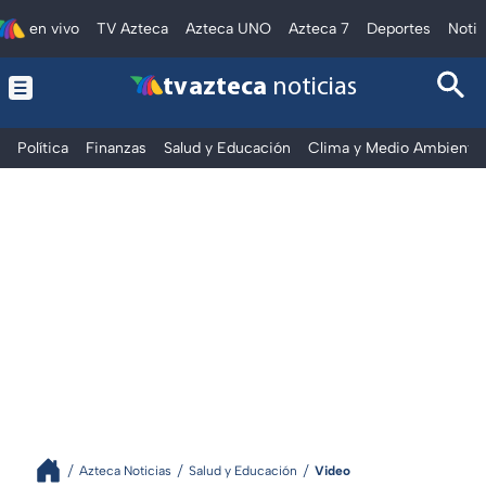
en vivo
TV Azteca
Azteca UNO
Azteca 7
Deportes
Notic
tv azteca
noticias
Política
Finanzas
Salud y Educación
Clima y Medio Ambiente
Azteca Noticias
Salud y Educación
Video