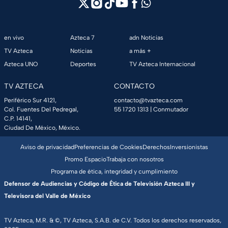
en vivo
Azteca 7
adn Noticias
TV Azteca
Noticias
a más +
Azteca UNO
Deportes
TV Azteca Internacional
TV AZTECA
CONTACTO
Periférico Sur 4121,
contacto@tvazteca.com
Col. Fuentes Del Pedregal,
55 1720 1313
| Conmutador
C.P. 14141,
Ciudad De México, México.
Aviso de privacidad
Preferencias de Cookies
Derechos
Inversionistas
Promo Espacio
Trabaja con nosotros
Programa de ética, integridad y cumplimiento
Defensor de Audiencias y Código de Ética de Televisión Azteca III y
Televisora del Valle de México
TV Azteca, M.R. & ©, TV Azteca, S.A.B. de C.V. Todos los derechos reservados,