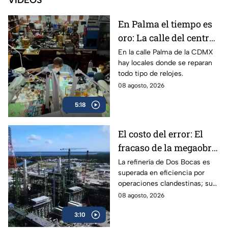
VIDEOS
En Palma el tiempo es
oro: La calle del centro
de la CDMX donde se
En la calle Palma de la CDMX
hay locales donde se reparan
reparan los relojes
todo tipo de relojes.
08 agosto, 2026
5:18
El costo del error: El
fracaso de la megaobra
de Dos Bocas ante la
La refinería de Dos Bocas es
superada en eficiencia por
realidad operativa
operaciones clandestinas; su
alto costo y constantes fallas
08 agosto, 2026
evidencian la mala estrategia
3:10
de planeación.