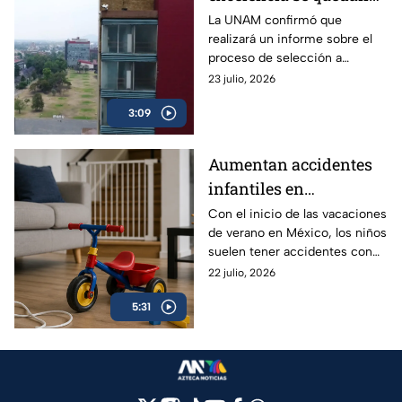
sin un lugar para
La UNAM confirmó que
realizará un informe sobre el
cursar la universidad
proceso de selección a
licenciatura, a fin de aclarar el
23 julio, 2026
proceso y los resultados de los
3:09
exámenes.
Aumentan accidentes
infantiles en
vacaciones: hasta 84
Con el inicio de las vacaciones
de verano en México, los niños
niños se lesionan cada
suelen tener accidentes con
hora en México | VIDEO
mucha más frecuencia, ¿qué
22 julio, 2026
edades deben tener especial
5:31
atención y qué debes hacer en
una emergencia?