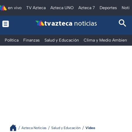
en vivo
TV Azteca
Azteca UNO
Azteca 7
Deportes
Notic
tv azteca
noticias
Política
Finanzas
Salud y Educación
Clima y Medio Ambiente
Azteca Noticias
Salud y Educación
Video