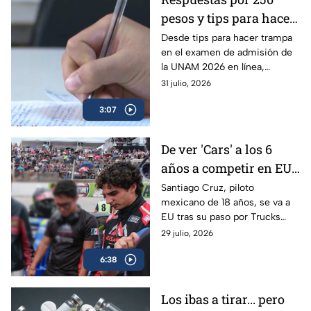
pesos y tips para hacer
trampa en el examen
Desde tips para hacer trampa
en el examen de admisión de
de admisión de la
la UNAM 2026 en línea,
UNAM 2026
filtración de preguntas y hasta
31 julio, 2026
la venta de respuestas; piden
3:07
investigar.
De ver 'Cars' a los 6
años a competir en EU:
Santiago Cruz, el piloto
Santiago Cruz, piloto
mexicano de 18 años, se va a
de 18 años que va tras
EU tras su paso por Trucks
la NASCAR
México Series para acercarse a
29 julio, 2026
su sueño en NASCAR. Conoce
6:38
su historia.
Los ibas a tirar... pero