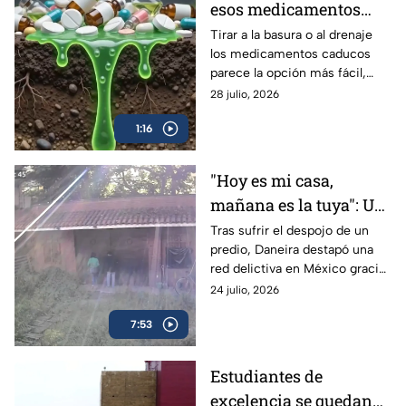
esos medicamentos
caducos pueden hacer
Tirar a la basura o al drenaje
los medicamentos caducos
más daño del que
parece la opción más fácil,
imaginas
pero hacerlo puede
28 julio, 2026
contaminar el agua y favorecer
1:16
su uso indebido.
"Hoy es mi casa,
mañana es la tuya": Un
despojo destapó la red
Tras sufrir el despojo de un
predio, Daneira destapó una
delictiva
red delictiva en México gracias
a la unión de vecinos y pese al
24 julio, 2026
abandono de las autoridades.
7:53
Estudiantes de
excelencia se quedan