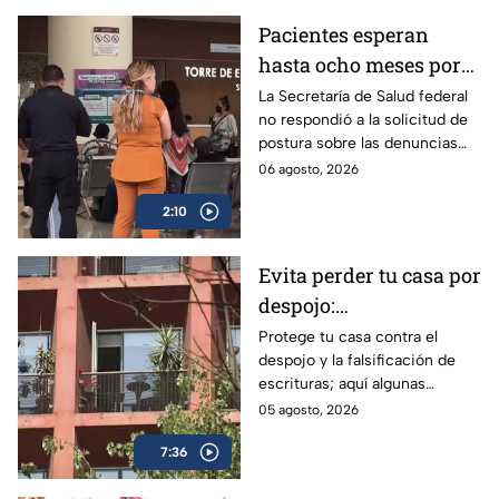
Pacientes esperan
hasta ocho meses por
atención especializada
La Secretaría de Salud federal
no respondió a la solicitud de
en el hospital “Dr.
postura sobre las denuncias
Manuel Gea González”
para hacer citas en el hospital
06 agosto, 2026
“Dr. Manuel Gea González”.
2:10
Evita perder tu casa por
despojo:
Recomendaciones
Protege tu casa contra el
despojo y la falsificación de
notariales para blindar
escrituras; aquí algunas
tu patrimonio en CDMX
recomendaciones de expertos
05 agosto, 2026
para blindarte ante la alza de
7:36
este delito.