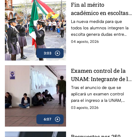
Fin al mérito
académico en escoltas
escolares: La nueva
La nueva medida para que
todos los alumnos integren la
medida de equidad que
escolta genera dudas entre
divide a padres y
padres y especialistas. Así
04 agosto, 2026
expertos
funcionarían para el próximo
3:03
regreso a clases en la Ciudad
de México.
Examen control de la
UNAM: Integrante de la
Comisión Técnica
Tras el anuncio de que se
aplicará un examen control
explica a quiénes se
para el ingreso a la UNAM,
aplicará y cómo
surgieron muchas dudas
03 agosto, 2026
funcionará | VIDEO
respecto al plan para el ciclo
6:07
2026-2027; experta aclara
todas las dudas.
Respuestas por 250