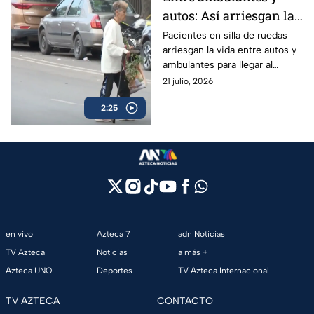
autos: Así arriesgan la
vida los pacientes con
Pacientes en silla de ruedas
arriesgan la vida entre autos y
movilidad limitada del
ambulantes para llegar al
Hospital Juárez en
Hospital Juárez; autoridades
21 julio, 2026
GAM
ignoran la falta de
2:25
accesibilidad.
en vivo
Azteca 7
adn Noticias
TV Azteca
Noticias
a más +
Azteca UNO
Deportes
TV Azteca Internacional
TV AZTECA
CONTACTO