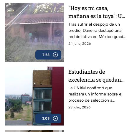
"Hoy es mi casa,
mañana es la tuya": Un
despojo destapó la red
Tras sufrir el despojo de un
predio, Daneira destapó una
delictiva
red delictiva en México gracias
a la unión de vecinos y pese al
24 julio, 2026
abandono de las autoridades.
7:53
Estudiantes de
excelencia se quedan
sin un lugar para
La UNAM confirmó que
realizará un informe sobre el
cursar la universidad
proceso de selección a
licenciatura, a fin de aclarar el
23 julio, 2026
proceso y los resultados de los
3:09
exámenes.