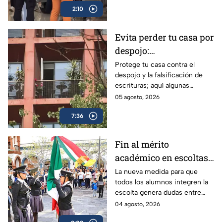
2:10
Evita perder tu casa por
despojo:
Recomendaciones
Protege tu casa contra el
despojo y la falsificación de
notariales para blindar
escrituras; aquí algunas
tu patrimonio en CDMX
recomendaciones de expertos
05 agosto, 2026
para blindarte ante la alza de
7:36
este delito.
Fin al mérito
académico en escoltas
escolares: La nueva
La nueva medida para que
todos los alumnos integren la
medida de equidad que
escolta genera dudas entre
divide a padres y
padres y especialistas. Así
04 agosto, 2026
expertos
funcionarían para el próximo