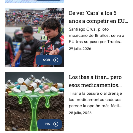
De ver 'Cars' a los 6
años a competir en EU:
Santiago Cruz, el piloto
Santiago Cruz, piloto
mexicano de 18 años, se va a
de 18 años que va tras
EU tras su paso por Trucks
la NASCAR
México Series para acercarse a
29 julio, 2026
su sueño en NASCAR. Conoce
6:38
su historia.
Los ibas a tirar... pero
esos medicamentos
caducos pueden hacer
Tirar a la basura o al drenaje
los medicamentos caducos
más daño del que
parece la opción más fácil,
imaginas
pero hacerlo puede
28 julio, 2026
contaminar el agua y favorecer
1:16
su uso indebido.