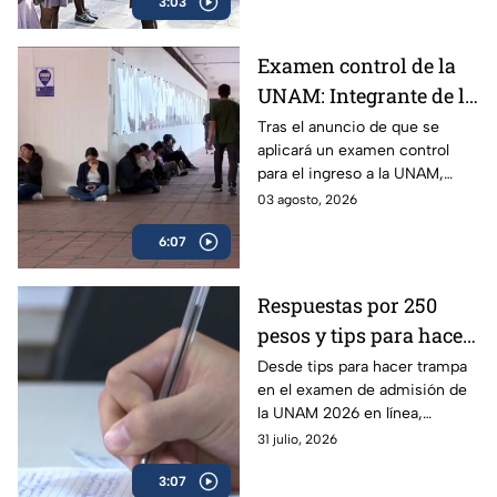
3:03
regreso a clases en la Ciudad
de México.
Examen control de la
UNAM: Integrante de la
Comisión Técnica
Tras el anuncio de que se
aplicará un examen control
explica a quiénes se
para el ingreso a la UNAM,
aplicará y cómo
surgieron muchas dudas
03 agosto, 2026
funcionará | VIDEO
respecto al plan para el ciclo
6:07
2026-2027; experta aclara
todas las dudas.
Respuestas por 250
pesos y tips para hacer
trampa en el examen
Desde tips para hacer trampa
en el examen de admisión de
de admisión de la
la UNAM 2026 en línea,
UNAM 2026
filtración de preguntas y hasta
31 julio, 2026
la venta de respuestas; piden
3:07
investigar.