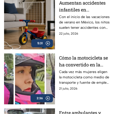
Aumentan accidentes
infantiles en
vacaciones: hasta 84
Con el inicio de las vacaciones
de verano en México, los niños
niños se lesionan cada
suelen tener accidentes con
hora en México | VIDEO
mucha más frecuencia, ¿qué
22 julio, 2026
edades deben tener especial
5:31
atención y qué debes hacer en
una emergencia?
Cómo la motocicleta se
ha convertido en la
aliada de libertad,
Cada vez más mujeres eligen
la motocicleta como medio de
empleo y seguridad
transporte y fuente de empleo,
para las mujeres
encontrando libertad, ahorro y
21 julio, 2026
mayor seguridad en el camino.
2:36
Entre ambulantes y