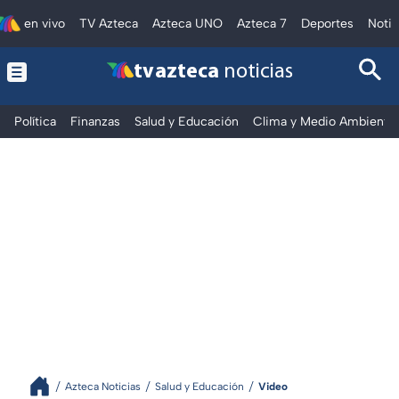
en vivo
TV Azteca
Azteca UNO
Azteca 7
Deportes
Notic
tv azteca
noticias
Política
Finanzas
Salud y Educación
Clima y Medio Ambiente
Azteca Noticias
Salud y Educación
Video