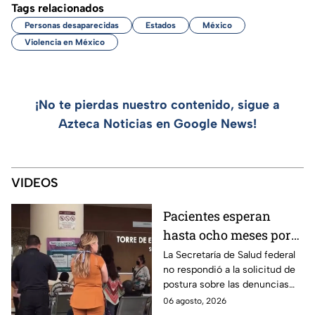
Tags relacionados
Personas desaparecidas
Estados
México
Violencia en México
¡No te pierdas nuestro contenido, sigue a
Azteca Noticias en Google News!
VIDEOS
Pacientes esperan
hasta ocho meses por
atención especializada
La Secretaría de Salud federal
no respondió a la solicitud de
en el hospital “Dr.
postura sobre las denuncias
Manuel Gea González”
para hacer citas en el hospital
06 agosto, 2026
“Dr. Manuel Gea González”.