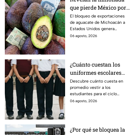
que pierde México por
el bloqueo de Estados
El bloqueo de exportaciones
de aguacate de Michoacán a
Unidos al aguate de
Estados Unidos genera
Michoacán
pérdidas millonarias.
06 agosto, 2026
¿Cuánto cuestan los
uniformes escolares
para el regreso a clases
Descubre cuánto cuesta en
promedio vestir a los
2026, según su grado?
estudiantes para el ciclo
escolar 2026-2027 y consejos
06 agosto, 2026
prácticos para ahorrar en los
uniformes escolares.
¿Por qué se bloquea la