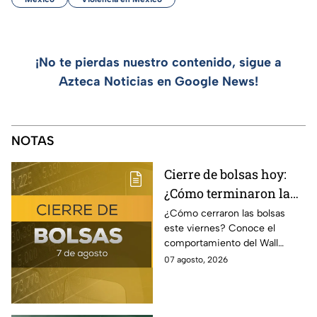
¡No te pierdas nuestro contenido, sigue a
Azteca Noticias en Google News!
NOTAS
Cierre de bolsas hoy:
¿Cómo terminaron la
BMV y el Wall Street
¿Cómo cerraron las bolsas
este viernes? Conoce el
hoy 7 de agosto
comportamiento del Wall
Street y de la BMV, así como el
07 agosto, 2026
precio de venta y compra del
dólar.