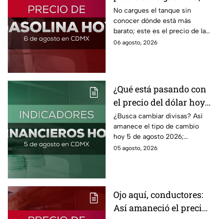
así quedó HOY
No cargues el tanque sin
conocer dónde está más
barato; este es el precio de la
gasolina para hoy jueves 6 de
06 agosto, 2026
agosto 2026 sin afectar tu
bolsillo.
¿Qué está pasando con
el precio del dólar hoy
miércoles 5 de agosto
¿Busca cambiar divisas? Así
amanece el tipo de cambio
2026?
hoy 5 de agosto 2026;
consulta el precio del dólar
05 agosto, 2026
este miércoles y conoce si es
conveniente comprar.
Ojo aquí, conductores:
Así amaneció el precio