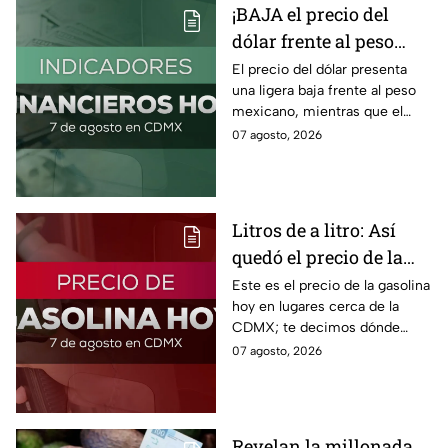
¡BAJA el precio del
dólar frente al peso
hoy! Así quedó este
El precio del dólar presenta
una ligera baja frente al peso
viernes 7 de agosto
mexicano, mientras que el
2026
petróleo también presenta una
07 agosto, 2026
caída este viernes 7 de agosto
2026.
Litros de a litro: Así
quedó el precio de la
gasolina HOY
Este es el precio de la gasolina
hoy en lugares cerca de la
CDMX; te decimos dónde
encontrarla más barata este
07 agosto, 2026
viernes 7 de agosto 2026,
estado por estado.
Revelan la millonada