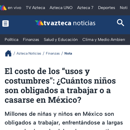
en vivo
TV Azteca
Azteca UNO
Azteca 7
Deportes
Notic
tv azteca
noticias
Política
Finanzas
Salud y Educación
Clima y Medio Ambiente
Azteca Noticias
Finanzas
Nota
El costo de los “usos y
costumbres": ¿Cuántos niños
son obligados a trabajar o a
casarse en México?
Millones de niñas y niños en México son
obligados a trabajar, enfrentándose a largas