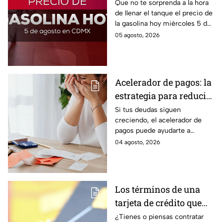
de la gasolina HOY
Que no te sorprenda a la hora
de llenar el tanque el precio de
la gasolina hoy miércoles 5 de
agosto 2026; aquí te dejamos
05 agosto, 2026
la lista de costos estado por
estado.
Acelerador de pagos: la
estrategia para reducir
tus deudas más rápido
Si tus deudas siguen
creciendo, el acelerador de
y recuperar el control
pagos puede ayudarte a
de tus finanzas
ordenar tus finanzas, priorizar
04 agosto, 2026
pagos y avanzar hacia una
mayor tranquilidad económica.
Los términos de una
tarjeta de crédito que
debes entender para
¿Tienes o piensas contratar