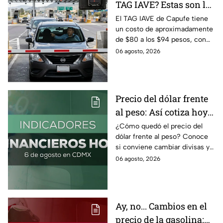
TAG IAVE? Estas son las
razones por las que no
El TAG IAVE de Capufe tiene
un costo de aproximadamente
pasa en la caseta
de $80 a los $94 pesos, con
IVA incluido; te compartimos
06 agosto, 2026
las razones por las que podría
bloquearse.
Precio del dólar frente
al peso: Así cotiza hoy 6
de agosto 2026
¿Cómo quedó el precio del
dólar frente al peso? Conoce
si conviene cambiar divisas y
cómo el flujo en el estrecho de
06 agosto, 2026
Ormuz afecta al precio del
petróleo.
Ay, no... Cambios en el
precio de la gasolina;