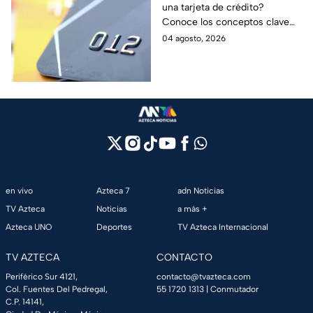
una tarjeta de crédito?
evitar deudas
Conoce los conceptos clave
como CAT, fecha de corte,
04 agosto, 2026
pago mínimo e intereses para
evitar dudas.
en vivo
Azteca 7
adn Noticias
TV Azteca
Noticias
a más +
Azteca UNO
Deportes
TV Azteca Internacional
TV AZTECA
CONTACTO
Periférico Sur 4121,
contacto@tvazteca.com
Col. Fuentes Del Pedregal,
55 1720 1313
| Conmutador
C.P. 14141,