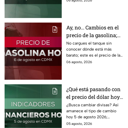
06 agosto, 2026
Ormuz afecta al precio del
petróleo.
Ay, no... Cambios en el
precio de la gasolina;
así quedó HOY
No cargues el tanque sin
conocer dónde está más
barato; este es el precio de la
gasolina para hoy jueves 6 de
06 agosto, 2026
agosto 2026 sin afectar tu
bolsillo.
¿Qué está pasando con
el precio del dólar hoy
miércoles 5 de agosto
¿Busca cambiar divisas? Así
amanece el tipo de cambio
2026?
hoy 5 de agosto 2026;
consulta el precio del dólar
05 agosto, 2026