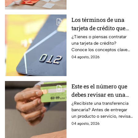
mayor tranquilidad económica.
Los términos de una
tarjeta de crédito que
debes entender para
¿Tienes o piensas contratar
una tarjeta de crédito?
evitar deudas
Conoce los conceptos clave
como CAT, fecha de corte,
04 agosto, 2026
pago mínimo e intereses para
evitar dudas.
Este es el número que
debes revisar en una
transferencia bancaria
¿Recibiste una transferencia
bancaria? Antes de entregar
para evitar fraudes
un producto o servicio, revisa
este número clave para
04 agosto, 2026
verificar si la operación es real
y evitar fraudes.