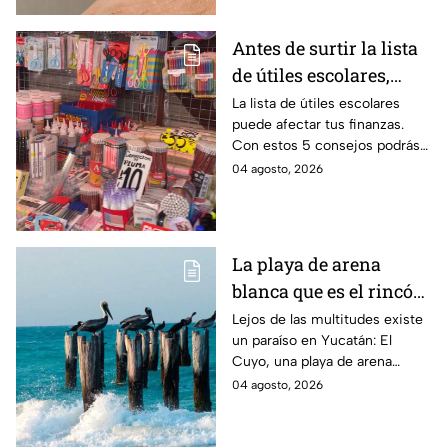
Antes de surtir la lista
de útiles escolares,
sigue estos 5 consejos
La lista de útiles escolares
puede afectar tus finanzas.
que pueden ahorrar
Con estos 5 consejos podrás
miles de pesos
organizar tus compras, ahorrar
04 agosto, 2026
dinero este ciclo escolar
2026-2027.
La playa de arena
blanca que es el rincón
escondido en la Costa
Lejos de las multitudes existe
un paraíso en Yucatán: El
Esmeralda de Yucatán
Cuyo, una playa de arena
y es ideal para las
blanca en la Costa Esmeralda
04 agosto, 2026
vacaciones de verano
que promete tranquilidad y
paisajes inolvidables.