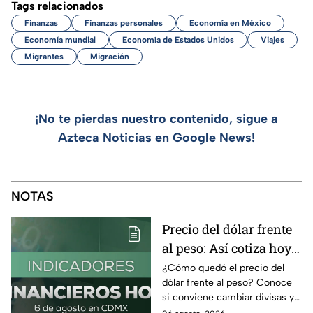
Tags relacionados
Finanzas
Finanzas personales
Economía en México
Economía mundial
Economía de Estados Unidos
Viajes
Migrantes
Migración
¡No te pierdas nuestro contenido, sigue a
Azteca Noticias en Google News!
NOTAS
Precio del dólar frente
al peso: Así cotiza hoy 6
de agosto 2026
¿Cómo quedó el precio del
dólar frente al peso? Conoce
si conviene cambiar divisas y
cómo el flujo en el estrecho de