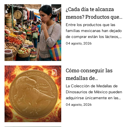
¿Cada día te alcanza
menos? Productos que
la gente deja de
Entre los productos que las
familias mexicanas han dejado
comprar para cubrir la
de comprar están los lácteos,
canasta básica en
comida enlatada, pan de caja,
04 agosto, 2026
México, según Anpec
entre otros artículos.
Cómo conseguir las
medallas de
Dinosaurios de México
La Colección de Medallas de
Dinosaurios de México pueden
adquirirse únicamente en las
tiendas físicas de la Casa de la
04 agosto, 2026
Moneda, pero ¿cuánto
cuestan?