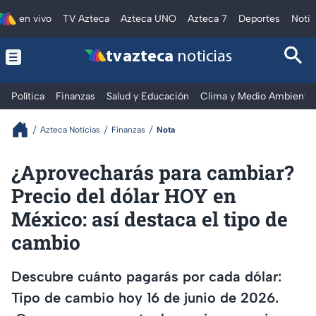
en vivo
TV Azteca
Azteca UNO
Azteca 7
Deportes
Notic
tv azteca
noticias
Política
Finanzas
Salud y Educación
Clima y Medio Ambiente
Azteca Noticias
Finanzas
Nota
¿Aprovecharás para cambiar?
Precio del dólar HOY en
México: así destaca el tipo de
cambio
Descubre cuánto pagarás por cada dólar:
Tipo de cambio hoy 16 de junio de 2026.