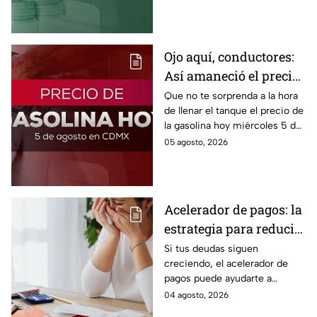
este miércoles y conoce si es
conveniente comprar.
Ojo aquí, conductores:
Así amaneció el precio
de la gasolina HOY
Que no te sorprenda a la hora
de llenar el tanque el precio de
la gasolina hoy miércoles 5 de
agosto 2026; aquí te dejamos
05 agosto, 2026
la lista de costos estado por
estado.
Acelerador de pagos: la
estrategia para reducir
tus deudas más rápido
Si tus deudas siguen
creciendo, el acelerador de
y recuperar el control
pagos puede ayudarte a
de tus finanzas
ordenar tus finanzas, priorizar
04 agosto, 2026
pagos y avanzar hacia una