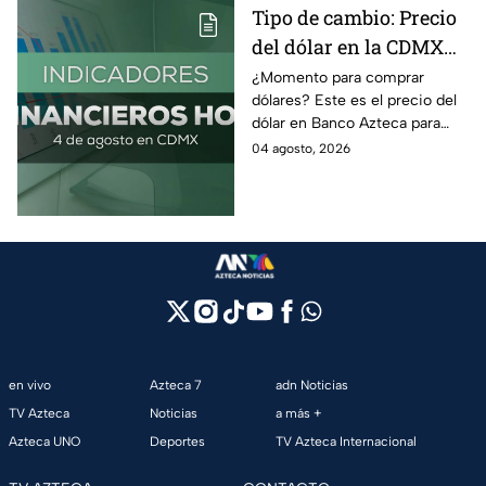
Tipo de cambio: Precio
del dólar en la CDMX
hoy 4 de agosto 2026
¿Momento para comprar
dólares? Este es el precio del
dólar en Banco Azteca para
hoy martes 4 de agosto 2026:
04 agosto, 2026
Compra y venta de divisas en
México.
en vivo
Azteca 7
adn Noticias
TV Azteca
Noticias
a más +
Azteca UNO
Deportes
TV Azteca Internacional