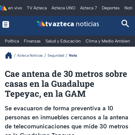
en vivo
TV Azteca
Azteca UNO
Azteca 7
Deportes
Notic
tv azteca
noticias
Política
Finanzas
Salud y Educación
Clima y Medio Ambiente
Azteca Noticias
Seguridad
Nota
Cae antena de 30 metros sobre
casas en la Guadalupe
Tepeyac, en la GAM
Se evacuaron de forma preventiva a 10
personas en inmuebles cercanos a la antena
de telecomunicaciones que mide 30 metros