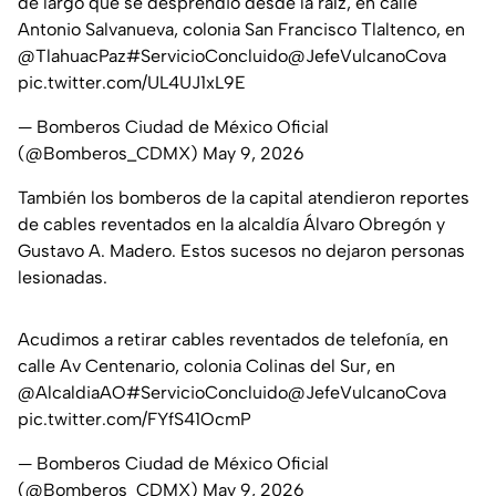
de largo que se desprendió desde la raíz, en calle
Antonio Salvanueva, colonia San Francisco Tlaltenco, en
@TlahuacPaz
#ServicioConcluido
@JefeVulcanoCova
pic.twitter.com/UL4UJ1xL9E
— Bomberos Ciudad de México Oficial
(@Bomberos_CDMX)
May 9, 2026
También los bomberos de la capital atendieron reportes
de cables reventados en la alcaldía Álvaro Obregón y
Gustavo A. Madero. Estos sucesos no dejaron personas
lesionadas.
Acudimos a retirar cables reventados de telefonía, en
calle Av Centenario, colonia Colinas del Sur, en
@AlcaldiaAO
#ServicioConcluido
@JefeVulcanoCova
pic.twitter.com/FYfS41OcmP
— Bomberos Ciudad de México Oficial
(@Bomberos_CDMX)
May 9, 2026