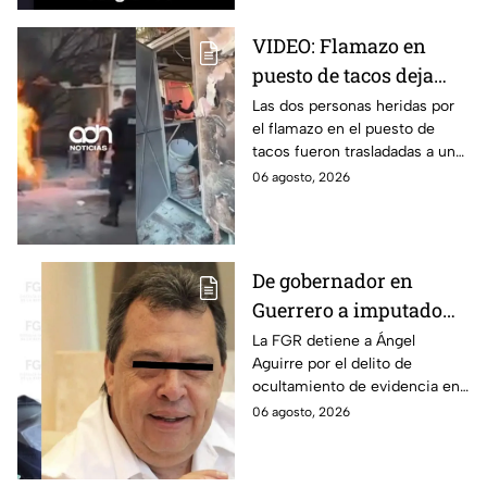
VIDEO: Flamazo en
puesto de tacos deja
dos heridos en CDMX
Las dos personas heridas por
el flamazo en el puesto de
tacos fueron trasladadas a un
hospital para recibir atención
06 agosto, 2026
especializada; su vida no corre
peligro.
De gobernador en
Guerrero a imputado
por la "Verdad
La FGR detiene a Ángel
Aguirre por el delito de
Histórica"; Así fue como
ocultamiento de evidencia en
Ángel Aguirre obstruyó
el caso Ayotzinapa. Esta es la
06 agosto, 2026
la justicia en caso
línea del tiempo del caso que
Ayotzinapa
ocurrió bajo su gestión en el
estado.