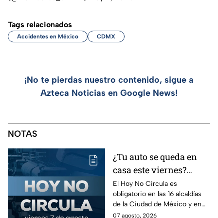
Tags relacionados
Accidentes en México
CDMX
¡No te pierdas nuestro contenido, sigue a
Azteca Noticias en Google News!
NOTAS
¿Tu auto se queda en
casa este viernes?
Revisa el Hoy No
El Hoy No Circula es
obligatorio en las 16 alcaldías
Circula de este 7 de
de la Ciudad de México y en
agosto
los municipios conurbados del
07 agosto, 2026