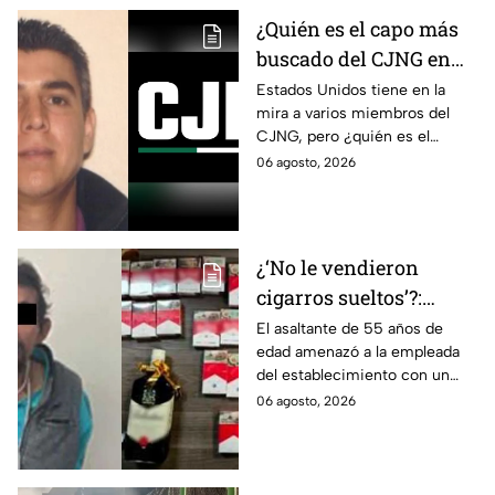
¿Quién es el capo más
buscado del CJNG en
Estados Unidos?
Estados Unidos tiene en la
mira a varios miembros del
CJNG, pero ¿quién es el
miembro más buscado por el
06 agosto, 2026
que ofrecen 25 millones de
dólares?
¿‘No le vendieron
cigarros sueltos’?:
Detienen a hombre tras
El asaltante de 55 años de
edad amenazó a la empleada
asaltar una tienda y
del establecimiento con un
llevarse más de 30
arma de fuego, llevándose
06 agosto, 2026
cajetillas en Iztapalapa
cigarros y botellas de alcohol.