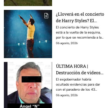
normalistas de Ayotzinapa.
¿Lloverá en el concierto
de Harry Styles? El
pronóstico del clima
El concierto de Harry Styles
está a la vuelta de la esquina,
para este viernes en
por lo que se recomienda a las
CDMX
y los fanáticos revisar el clima
06 agosto, 2026
en CDMX antes de salir de
casa.
ÚLTIMA HORA |
Destrucción de videos
clave y amenazas a
El exgobernador habría
ocultado evidencias para dar
testigos por parte de
con el paradero de los 43
exgobernador Ángel
estudiantes desaparecidos de
06 agosto, 2026
Aguirre: FGR
Ayotzinapa.