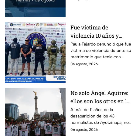
Estado de México.
Fue víctima de
violencia 10 años y
hasta ahora detienen al
Paula Fajardo denunció que fue
víctima de violencia durante su
presunto agresor: el
matrimonio que tenía con
caso de Paula Fajardo
Jorge Francisco “N”, quien fue
06 agosto, 2026
detenido por intento de
feminicidio.
No solo Ángel Aguirre:
ellos son los otros en la
lupa por el caso
A más de 11 años de la
desaparición de los 43
Ayotzinapa
normalistas de Ayotzinapa, no
se ha conocido el paradero de
06 agosto, 2026
los estudiantes a pesar de las