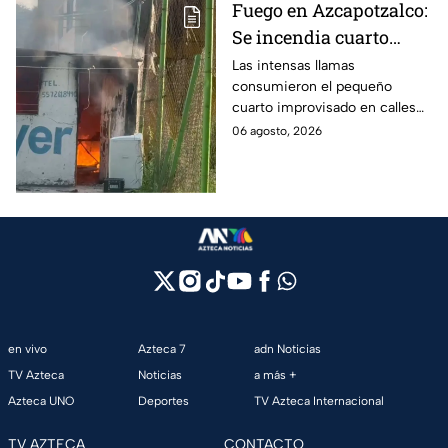
Fuego en Azcapotzalco:
Se incendia cuarto
improvisado en la
Las intensas llamas
consumieron el pequeño
Industrial Vallejo;
cuarto improvisado en calles
rompen cadenas para
de Azcapotzalco; bomberos
06 agosto, 2026
combatir las llamas
tuvieron que romper cadenas
para controlar el incendio.
en vivo
Azteca 7
adn Noticias
TV Azteca
Noticias
a más +
Azteca UNO
Deportes
TV Azteca Internacional
TV AZTECA
CONTACTO