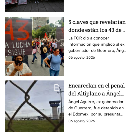
detenciones por el caso.
5 claves que revelarían
dónde están los 43 de
Ayotzinapa tras
La FGR dio a conocer
información que implicó al ex
captura de Ángel
gobernador de Guerrero, Ángel
Aguirre, ex gobernador
Aguirre, quien fue detenido
06 agosto, 2026
de Guerrero
por su presunta relación con el
caso Ayotzinapa.
Encarcelan en el penal
del Altiplano a Ángel
Aguirre, ex gobernador
Ángel Aguirre, ex gobernador
de Guerrero, fue detenido en
de Guerrero por caso
el Edomex, por su presunta
Ayotzinapa
participación en la
06 agosto, 2026
desaparición de los 43