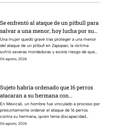
Se enfrentó al ataque de un pitbull para
salvar a una menor; hoy lucha por su
vida en Zapopan
Una mujer quedó grave tras proteger a una menor
del ataque de un pitbull en Zapopan; la víctima
sufrió severas mordeduras y existe riesgo de que
pierda un brazo.
06 agosto, 2026
Sujeto habría ordenado que 16 perros
atacaran a su hermana con
discapacidad en Mexicali, BC
En Mexicali, un hombre fue vinculado a proceso por
presuntamente ordenar el ataque de 16 perros
contra su hermana, quien tenía discapacidad
auditiva.
06 agosto, 2026