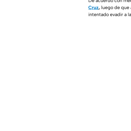
De acuerdo con medi
Cruz
,
luego de que 
intentado evadir a la