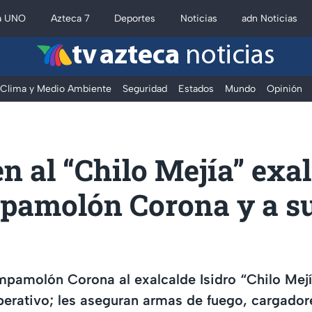
a UNO
Azteca 7
Deportes
Noticias
adn Noticias
tv azteca
noticias
Clima y Medio Ambiente
Seguridad
Estados
Mundo
Opinión
n al “Chilo Mejía” exa
pamolón Corona y a s
pamolón Corona al exalcalde Isidro “Chilo Mejí
erativo; les aseguran armas de fuego, cargador