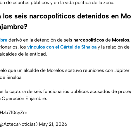
ión de asuntos públicos y en la vida política de la zona.
los seis narcopolíticos detenidos en Mor
njambre?
bre
derivó en la detención de seis
narcopolíticos
de
Morelos
ionarios, los
vínculos con el Cártel de Sinaloa
y la relación de
alcaldes de la entidad.
eló que un alcalde de Morelos sostuvo reuniones con Júpiter “
 de Sinaloa.
ras la captura de seis funcionarios públicos acusados de proteg
a Operación Enjambre.
m/Hzb710cyZm
(@AztecaNoticias)
May 21, 2026