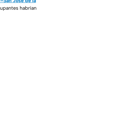
–San José de la
upantes habrían