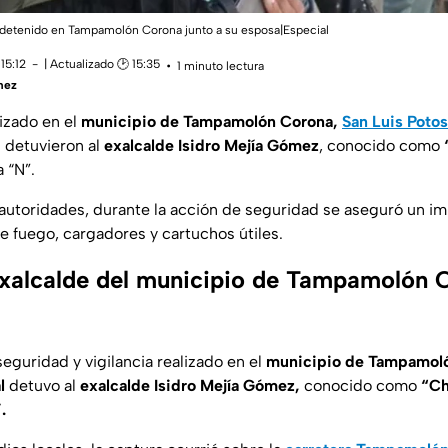
s detenido en Tampamolón Corona junto a su esposa|Especial
15:12
| Actualizado 🕑 15:35
1 minuto lectura
mez
lizado en el
municipio de Tampamolón Corona,
San Luis Potos
l detuvieron al
exalcalde Isidro Mejía Gómez
, conocido como
 “N”.
autoridades, durante la acción de seguridad se aseguró un im
e fuego, cargadores y cartuchos útiles.
exalcalde del municipio de Tampamolón 
eguridad y vigilancia realizado en el
municipio de Tampamol
l
detuvo al
exalcalde Isidro Mejía Gómez,
conocido como
“Ch
.