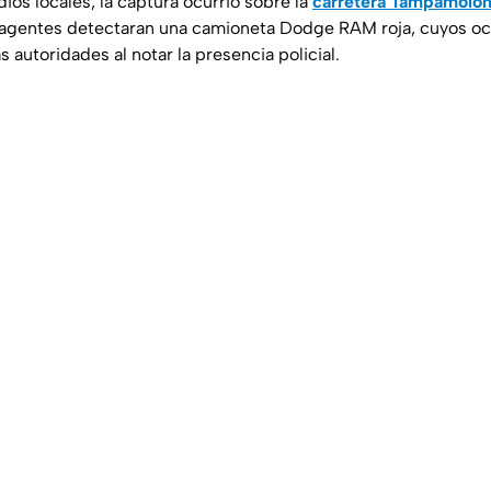
os locales, la captura ocurrió sobre la
carretera Tampamolón
agentes detectaran una camioneta Dodge RAM roja, cuyos oc
s autoridades al notar la presencia policial.