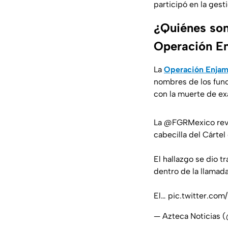
participó en la gest
¿Quiénes son 
Operación E
La
Operación Enjam
nombres de los func
con la muerte de ex
La
@FGRMexico
rev
cabecilla del Cártel
El hallazgo se dio t
dentro de la llamad
El…
pic.twitter.co
— Azteca Noticias 