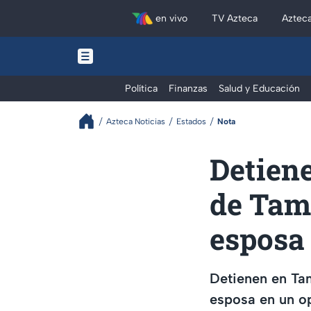
en vivo
TV Azteca
Aztec
Política
Finanzas
Salud y Educación
Azteca Noticias
Estados
Nota
Detiene
de Tam
esposa
Detienen en Tam
esposa en un op