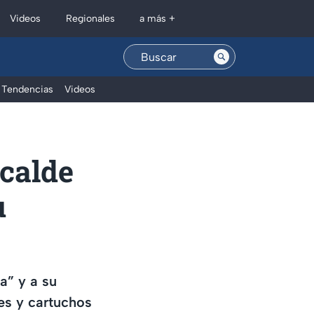
Regionales
Videos
a más +
Tendencias
Videos
lcalde
u
a” y a su
es y cartuchos