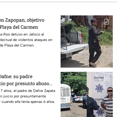
en Zapopan, objetivo
n Playa del Carmen
na Roo detuvo en Jalisco al
electual de violentos ataques en
de Playa del Carmen.
Dafne: su padre
cio por presunto abuso
019 en Tamaulipas
7 años, el padre de Dafne Zapata
un juicio por presuntamente
 cuando ella tenía apenas 6 años.