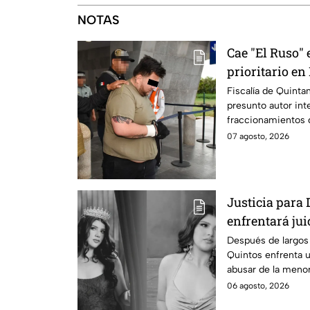
NOTAS
Cae "El Ruso" 
prioritario e
Fiscalía de Quinta
presunto autor int
fraccionamientos 
07 agosto, 2026
Justicia para 
enfrentará jui
cometido en 2
Después de largos 
Quintos enfrenta 
abusar de la menor
06 agosto, 2026