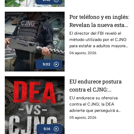
años inconclusa en Cuautitlán
Izcalli, Edomex.
Por teléfono y en inglés:
Revelan la nueva estafa
del CJNG a adultos
El director del FBI reveló el
método utilizado por el CJNG
mayores de Estados
para estafar a adultos mayores
Unidos
de Estados Unidos desde
06 agosto, 2026
México.
5:02
EU endurece postura
contra el CJNG:
advierte que también
EU endurece su ofensiva
contra el CJNG; la DEA
irá por políticos que
advierte que perseguirá a
protejan al cártel
políticos que protejan al cártel
05 agosto, 2026
y anuncia millonarias
5:14
recompensas por sus líderes.