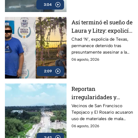
3:04
colonias afectadas.
Así terminó el sueño de
Laura y Litzy: expolicía
de Texas permanece
Chad ‘N’, expolicía de Texas,
permanece detenido tras
detenido por
presuntamente asesinar a la
multihomicidio en
familia de su expareja en
06 agosto, 2026
Saltillo
Saltillo; pretendía huir a EU con
2:09
su hijo.
Reportan
irregularidades y
posible desvío de
Vecinos de San Francisco
Tepojaco y El Rosario acusaron
recursos en obras
uso de materiales de mala
viales de Cuautitlán
calidad en una obra de 23
06 agosto, 2026
Izcalli, Edomex
millones de pesos que lleva 20
2:42