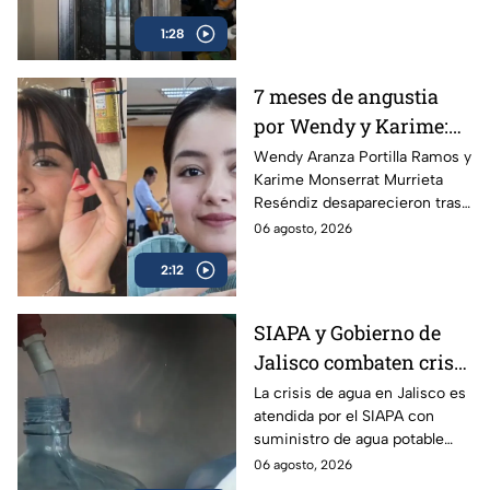
presuntamente disparara
1:28
contra su expareja y su nueva
pareja.
7 meses de angustia
por Wendy y Karime:
desaparecieron tras
Wendy Aranza Portilla Ramos y
Karime Monserrat Murrieta
acudir a funeral de
Reséndiz desaparecieron tras
reportero en Veracruz
asistir al funeral del reportero
06 agosto, 2026
Carlos Castro, asesinado en
2:12
Poza Rica, Veracruz.
SIAPA y Gobierno de
Jalisco combaten crisis
de agua y llevan
La crisis de agua en Jalisco es
atendida por el SIAPA con
suministro potable
suministro de agua potable
gratuito a colonias
gratuito, nuevas obras de
06 agosto, 2026
afectadas
potabilización y apoyo en