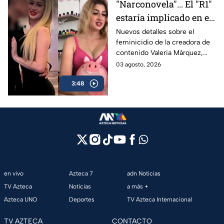
"Narconovela"... El "R1"
estaría implicado en el
asesinato de la
Nuevos detalles sobre el
feminicidio de la creadora de
influencer Valeria
contenido Valeria Márquez,
Márquez
relacionan el crimen con el
03 agosto, 2026
hijo del “R1".
3:48
en vivo
Azteca 7
adn Noticias
TV Azteca
Noticias
a más +
Azteca UNO
Deportes
TV Azteca Internacional
TV AZTECA
CONTACTO