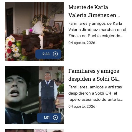
unidades sin aire
Muerte de Karla
acondicionado.
Valeria Jiménez en
Puebla: familiares
Familiares y amigos de Karla
Valeria Jiménez marchan en el
denuncian violencia y
Zócalo de Puebla exigiendo
tráfico de influencias
justicia. Denuncian signos de
04 agosto, 2026
en Fiscalía
violencia, tráfico de influencias
2:33
en la Fiscalía y el paradero
desconocido de su hijo de 4
años.
Familiares y amigos
despiden a Soldi C4
tras su asesinato en
Familiares, amigos y artistas
despidieron a Soldi C4, el
Guadalajara
rapero asesinado durante la
grabación de un video musical
04 agosto, 2026
en Guadalajara; autoridades
1:01
continúan la investigación.