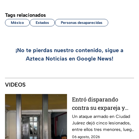
Tags relacionados
México
Estados
Personas desaparecidas
¡No te pierdas nuestro contenido, sigue a
Azteca Noticias en Google News!
VIDEOS
Entró disparando
contra su expareja y
sus hijos: Ataque
Un ataque armado en Ciudad
Juárez dejó cinco lesionados,
armado conmociona a
entre ellos tres menores, luego
Ciudad Juárez
de que un exesposo
06 agosto, 2026