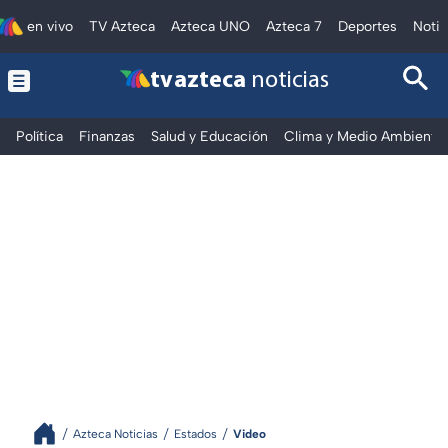
en vivo
TV Azteca
Azteca UNO
Azteca 7
Deportes
Notic
tv azteca
noticias
Política
Finanzas
Salud y Educación
Clima y Medio Ambiente
Azteca Noticias
Estados
Video