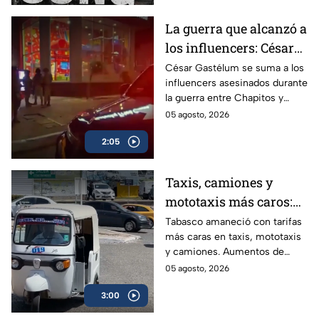
La guerra que alcanzó a
los influencers: César
Gastélum se suma a
César Gastélum se suma a los
influencers asesinados durante
lista de asesinados
la guerra entre Chapitos y
entre guerra de
Mayiza; conoce los casos
05 agosto, 2026
Chapitos-Mayiza
ligados a la disputa del Cártel
2:05
de Sinaloa.
Taxis, camiones y
mototaxis más caros:
Tabasco eleva hasta
Tabasco amaneció con tarifas
más caras en taxis, mototaxis
20% las tarifas del
y camiones. Aumentos de
transporte público
hasta 20% golpean el bolsillo
05 agosto, 2026
de usuarios que ya enfrentan
3:00
salarios bajos, informalidad
laboral superior al 60% y