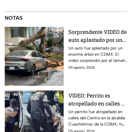
NOTAS
Sorprendente VIDEO de
auto aplastado por un
árbol en CDMX: así fue
Un auto fue aplastado por un
enorme árbol en CDMX. El
el momento exacto
video sorprendió por el tamaño
del árbol que dejó destruido el
05 agosto, 2026
vehículo en la alcaldía Benito
Juárez.
VIDEO: Perrito es
atropellado en calles de
la alcaldía
Un perrito fue atropellado en
calles del Centro en la alcaldía
Cuauhtémoc; policías
Cuauhtémoc de la CDMX; fue
lo rescatan y entregan
rescatado y resguardado por
05 agosto, 2026