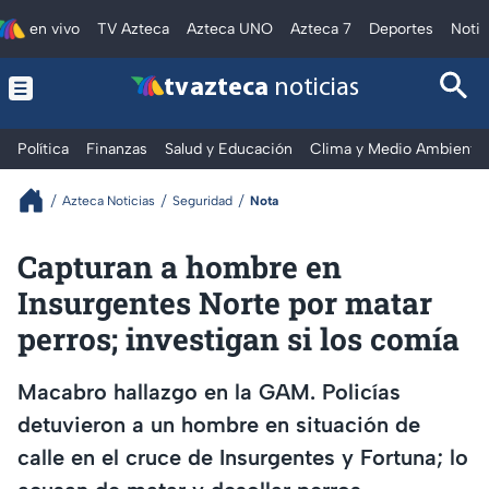
en vivo
TV Azteca
Azteca UNO
Azteca 7
Deportes
Notic
tv azteca
noticias
Política
Finanzas
Salud y Educación
Clima y Medio Ambiente
Azteca Noticias
Seguridad
Nota
Capturan a hombre en
Insurgentes Norte por matar
perros; investigan si los comía
Macabro hallazgo en la GAM. Policías
detuvieron a un hombre en situación de
calle en el cruce de Insurgentes y Fortuna; lo