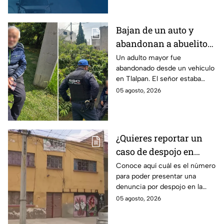
Bajan de un auto y
abandonan a abuelito
de 83 años en CDMX
Un adulto mayor fue
abandonado desde un vehículo
con demencia senil
en Tlalpan. El señor estaba
desorientado y la ayuda de
05 agosto, 2026
vecinos permitió que fuera
rescatado por la policía de
CDMX.
¿Quieres reportar un
caso de despojo en
CDMX? El número que
Conoce aquí cuál es el número
para poder presentar una
tienes que marcar y lo
denuncia por despojo en la
que tienes que hacer
CDMX y qué hacer si eres
05 agosto, 2026
víctima de este delito que se
castiga con cárcel.