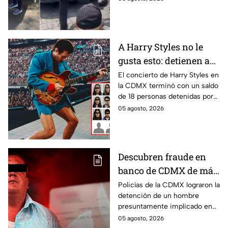
a su dueña
policías de tránsito y
entregado a su dueña.
A Harry Styles no le
gusta esto: detienen a
18 tras concierto en
El concierto de Harry Styles en
la CDMX terminó con un saldo
CDMX
de 18 personas detenidas por
policías, quienes los esposaron
05 agosto, 2026
y presentaron ante las
autoridades.
Descubren fraude en
banco de CDMX de más
de 400 mil pesos con
Policías de la CDMX lograron la
detención de un hombre
un cheque falso
presuntamente implicado en
un intento de fraude para
05 agosto, 2026
conseguir el dinero con un