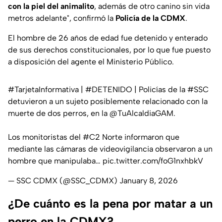
con la piel del animalito
, además de otro canino sin vida
metros adelante", confirmó la
Policía de la CDMX
.
El hombre de 26 años de edad fue detenido y enterado
de sus derechos constitucionales, por lo que fue puesto
a disposición del agente el Ministerio Público.
#TarjetaInformativa
|
#DETENIDO
| Policías de la
#SSC
detuvieron a un sujeto posiblemente relacionado con la
muerte de dos perros, en la
@TuAlcaldiaGAM
.
Los monitoristas del
#C2
Norte informaron que
mediante las cámaras de videovigilancia observaron a un
hombre que manipulaba…
pic.twitter.com/foG1nxhbkV
— SSC CDMX (@SSC_CDMX)
January 8, 2026
¿De cuánto es la pena por matar a un
perro en la CDMX?