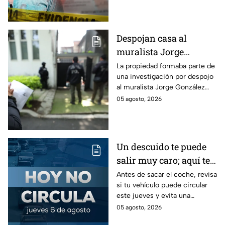
cheque falso.
Despojan casa al
muralista Jorge
González Camarena en
La propiedad formaba parte de
una investigación por despojo
la Del Valle y la
al muralista Jorge González
recupera| FOTOS
Camarena por un predio en la
05 agosto, 2026
colonia del Valle, alcaldía
Benito Juárez.
Un descuido te puede
salir muy caro; aquí te
contamos cómo queda
Antes de sacar el coche, revisa
si tu vehículo puede circular
el Hoy No Circula para
este jueves y evita una
este jueves
sanción que puede afectar tu
05 agosto, 2026
bolsillo.