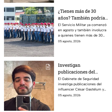
¿Tienes más de 30
años? También podrías
tener que hacer el
El Servicio Militar ya comenzó
en agosto y también involucra
Servicio Militar 2026 si
a quienes tienen más de 30
saliste sorteado en
años. Conoce quiénes deben
05 agosto, 2026
agosto
presentarse y en qué casos
aplica esta obligación.
Investigan
publicaciones del
influencer César
El Gabinete de Seguridad
investiga publicaciones del
Gastélum por alusión a
influencer César Gastélum y
"La Mayiza"
analiza videos tras su
05 agosto, 2026
asesinato durante una
transmisión en vivo en
Culiacán.