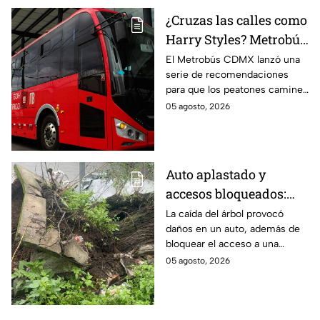
¿Cruzas las calles como
Harry Styles? Metrobús
lanza
El Metrobús CDMX lanzó una
serie de recomendaciones
recomendaciones de
para que los peatones caminen
seguridad para
y crucen las calles con
05 agosto, 2026
peatones en CDMX
seguridad; te compartimos los
consejos.
Auto aplastado y
accesos bloqueados:
Cae gigantesco árbol en
La caída del árbol provocó
daños en un auto, además de
calles de la GAM y deja
bloquear el acceso a una
graves daños
unidad habitacional en la
05 agosto, 2026
Gustavo A. Madero (GAM); así
fue el accidente.