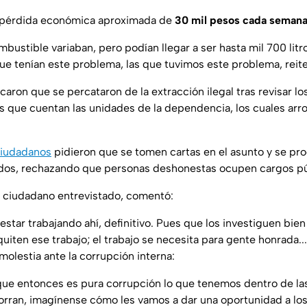
a pérdida económica aproximada de
30 mil pesos cada seman
bustible variaban, pero podían llegar a ser hasta mil 700 lit
ue tenían este problema, las que tuvimos este problema
, rei
caron que se percataron de la extracción ilegal tras revisar lo
s que cuentan las unidades de la dependencia, los cuales arro
ciudadanos
pidieron que se tomen cartas en el asunto y se pr
rados, rechazando que personas deshonestas ocupen cargos pú
, ciudadano entrevistado, comentó:
star trabajando ahí, definitivo. Pues que los investiguen bien 
quiten ese trabajo; el trabajo se necesita para gente honrada...
olestia ante la corrupción interna:
que entonces es pura corrupción lo que tenemos dentro de l
orran, imagínense cómo les vamos a dar una oportunidad a los 