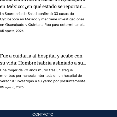
en México: ¿en qué estado se reportan
los brotes de diarrea explosiva?
La Secretaría de Salud confirmó 33 casos de
Cyclospora en México y mantiene investigaciones
en Guanajuato y Quintana Roo para determinar el
origen de los contagios.
05 agosto, 2026
Fue a cuidarla al hospital y acabó con
su vida: Hombre habría asfixiado a su
suegra mientras estaba internada en
Una mujer de 78 años murió tras un ataque
mientras permanecía internada en un hospital de
Veracruz
Veracruz; investigan a su yerno por presuntamente
haberla asfixiado.
05 agosto, 2026
CONTACTO