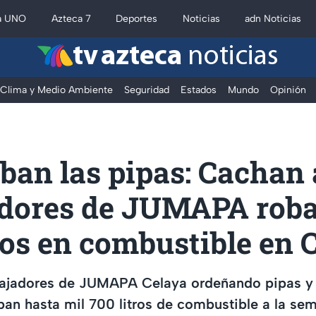
a UNO
Azteca 7
Deportes
Noticias
adn Noticias
tv azteca
noticias
Clima y Medio Ambiente
Seguridad
Estados
Mundo
Opinión
ban las pipas: Cachan 
adores de JUMAPA rob
os en combustible en 
bajadores de JUMAPA Celaya ordeñando pipas y
ban hasta mil 700 litros de combustible a la se