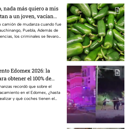
o, nada más quiero a mis
ltan a un joven, vacían
le roban a sus mascotas
un camión de mudanza cuando fue
uchinango, Puebla, Además de
ngo, Puebla
encias, los criminales se llevaron
nto Edomex 2026: la
ara obtener el 100% de
inanzas recordó que sobre el
lacamiento en el Edomex, ¿hasta
alizar y qué coches tienen el
o?