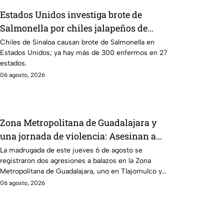
Estados Unidos investiga brote de
Salmonella por chiles jalapeños de
Sinaloa
Chiles de Sinaloa causan brote de Salmonella en
Estados Unidos; ya hay más de 300 enfermos en 27
estados.
06 agosto, 2026
Zona Metropolitana de Guadalajara y
una jornada de violencia: Asesinan a
balazos a dos hombres en Tlajomulco y
La madrugada de este jueves 6 de agosto se
registraron dos agresiones a balazos en la Zona
El Salto
Metropolitana de Guadalajara, uno en Tlajomulco y
otro en El Salto.
06 agosto, 2026