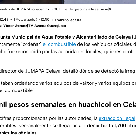
eados de JUMAPA robaban mil 700 litros de gasolina a la semana|X.
12:49
| Actualizado 🕑 12:50
1 minuto lectura
z
,
Víctor Gómez|TV Azteca Guanajuato
unta Municipal de Agua Potable y Alcantarillado de Celaya
ntamente "ordeñar"
el combustible
de los vehículos oficiales d
ho fue reconocido por las autoridades locales, quienes confi
 director de JUMAPA Celaya, detalló dónde se detectó la irreg
aban ordeñando varios equipos de vaktor y varios equipos d
el combustible".
il pesos semanales en huachicol en Cel
cifras proporcionadas por las autoridades, la
extracción ilegal
erables: semanalmente se llegaban a ordeñar hasta
1,700 lit
hículos oficiales
.