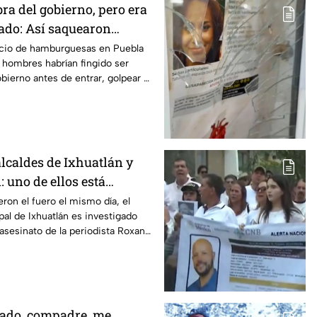
ra del gobierno, pero era
ado: Así saquearon
amburguesas en Puebla
cio de hamburguesas en Puebla
 hombres habrían fingido ser
bierno antes de entrar, golpear al
lcaldes de Ixhuatlán y
 uno de ellos está
l asesinato de la
eron el fuero el mismo día, el
al de Ixhuatlán es investigado
oxana Guzmán
 asesinato de la periodista Roxana
uz.
zado, compadre, me