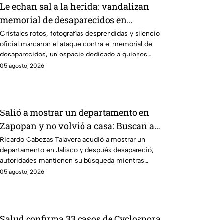
Le echan sal a la herida: vandalizan
memorial de desaparecidos en
Veracruz en medio de crisis
Cristales rotos, fotografías desprendidas y silencio
oficial marcaron el ataque contra el memorial de
desaparecidos, un espacio dedicado a quienes
siguen sin ser localizados.
05 agosto, 2026
Salió a mostrar un departamento en
Zapopan y no volvió a casa: Buscan a
Ricardo Cabezas Talavera en Jalisco
Ricardo Cabezas Talavera acudió a mostrar un
departamento en Jalisco y después desapareció;
autoridades mantienen su búsqueda mientras
colegas refuerzan su seguridad.
05 agosto, 2026
Salud confirma 33 casos de Cyclospora