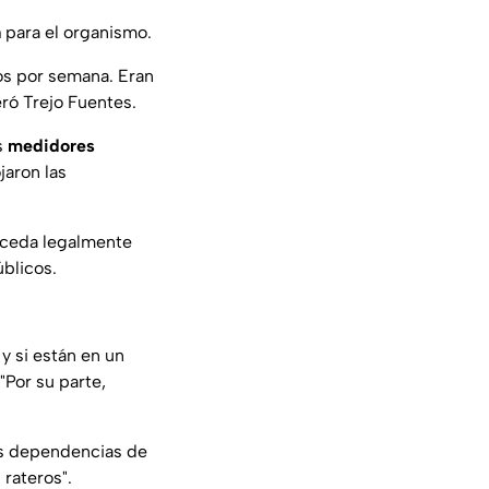
a
para el organismo.
ros por semana. Eran
teró Trejo Fuentes.
s
medidores
jaron las
oceda legalmente
blicos.
y si están en un
"
Por su parte,
as dependencias de
rateros".