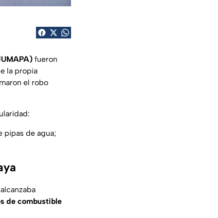
 (JUMAPA)
fueron
e la propia
rmaron el robo
ularidad:
e pipas de agua;
aya
alcanzaba
ros de combustible