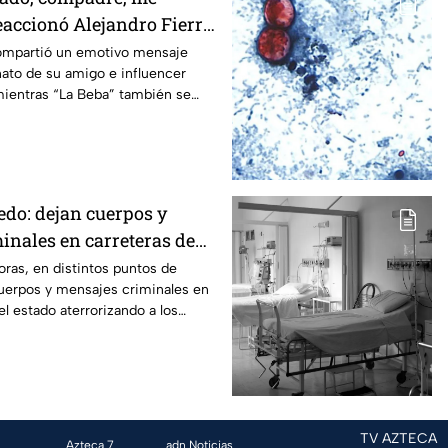
reaccionó Alejandro Fierro
el influencer César
compartió un emotivo mensaje
ato de su amigo e influencer
ientras “La Beba” también se
iento en un live de TikTok.
edo: dejan cuerpos y
inales en carreteras de
 solo día
ras, en distintos puntos de
uerpos y mensajes criminales en
el estado aterrorizando a los
erno no puede controlar la crisis
TV AZTECA
Azteca 7
adn Noticias