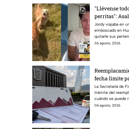
"Llévense tod
perritas": Asa
sus cuentas y 
Jordy viajaba en 
emboscado en Hua
en Huauchina
quitarle sus perten
a sus perritas.
06 agosto, 2026
Reemplacamie
fecha límite p
descuento
La Secretaría de F
trámite del reemp
cuándo se puede re
100% de descuent
06 agosto, 2026