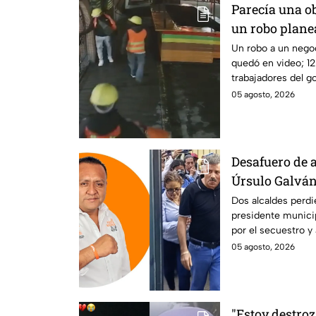
Parecía una ob
un robo plane
negocio de h
Un robo a un nego
quedó en video; 12
trabajadores del go
dueño y saquearlo.
05 agosto, 2026
Desafuero de a
Úrsulo Galván:
implicado en e
Dos alcaldes perdi
presidente municip
periodista R
por el secuestro y
Guzmán en Veracr
05 agosto, 2026
"Estoy destro