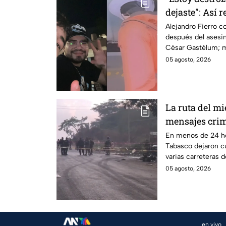
dejaste": Así 
al asesinato d
Alejandro Fierro 
después del asesin
Gastélum
César Gastélum; m
enteró del fallecim
05 agosto, 2026
La ruta del mi
mensajes crim
Tabasco en un
En menos de 24 ho
Tabasco dejaron c
varias carreteras d
habitantes. El gobi
05 agosto, 2026
de violencia.
en vivo