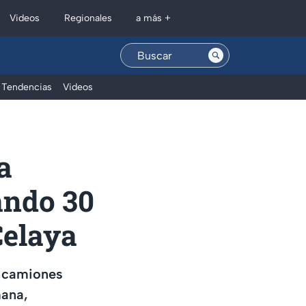
Regionales
Videos
a más +
Tendencias
Videos
a
ando 30
Celaya
 camiones
mana,