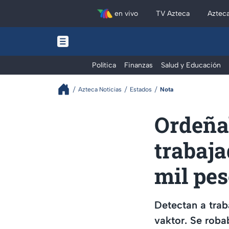
en vivo
TV Azteca
Aztec
Política
Finanzas
Salud y Educación
Azteca Noticias
Estados
Nota
Ordeña
trabaj
mil pes
Detectan a tra
vaktor. Se roba