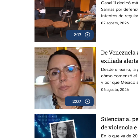
por defender l
Canal 11 dedicó má
Salinas por defende
intentos de regula
07 agosto, 2026
2:17
De Venezuela 
exiliada alert
censurar a la
Desde el exilio, la
cómo comenzó el 
y por qué México 
06 agosto, 2026
2:07
Silenciar al p
de violencia 
En lo que va de 202