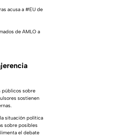
tras acusa a
#EU
de
llamados de AMLO a
njerencia
s públicos sobre
pulsores sostienen
ernas.
a situación política
as sobre posibles
alimenta el debate