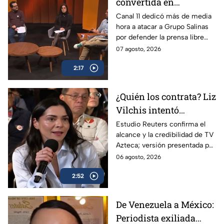
convertida en
propaganda: Canal 11
Canal 11 dedicó más de media
hora a atacar a Grupo Salinas
ataca a TV Azteca por
por defender la prensa libre
defender libertad de
frente a los intentos de
07 agosto, 2026
expresión
regulación del régimen.
2:17
¿Quién los contrata? Liz
Vilchis intentó
desvirtuar estudio de
Estudio Reuters confirma el
alcance y la credibilidad de TV
Reuters sobre la
Azteca; versión presentada por
credibilidad de TV
Liz Vilchis fue cuestionada al
06 agosto, 2026
Azteca
contrastarla con el informe.
2:52
De Venezuela a México:
Periodista exiliada