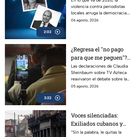
En lo que va de 2026, la
violencia contra periodistas
e impunidad rumbo a
locales arruga la democracia.
2027
Entérate de cómo los
06 agosto, 2026
crímenes en provincia ponen
2:02
en jaque las elecciones de
2027.
¿Regresa el "no pago
para que me peguen"?
Reviven frase de López
Las declaraciones de Claudia
Sheinbaum sobre TV Azteca
Portillo tras dichos del
reavivaron el debate sobre la
gobierno de México
publicidad oficial y recordaron
05 agosto, 2026
la histórica frase de José
3:22
López Portillo de 1982.
Voces silenciadas:
Exiliados cubanos y
venezolanos alertan
“Sin la palabra, le quitas la