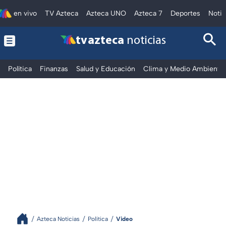
en vivo
TV Azteca
Azteca UNO
Azteca 7
Deportes
Notic
tv azteca
noticias
Política
Finanzas
Salud y Educación
Clima y Medio Ambiente
Azteca Noticias
Política
Video