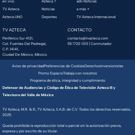
en vivo
Azteca 7
adn Noticias
TV Azteca
Noticias
a más +
Azteca UNO
Deportes
TV Azteca Internacional
TV AZTECA
CONTACTO
Periférico Sur 4121,
contacto@tvazteca.com
Col. Fuentes Del Pedregal,
55 1720 1313
| Conmutador
C.P. 14141,
Ciudad De México, México.
Aviso de privacidad
Preferencias de Cookies
Derechos
Inversionistas
Promo Espacio
Trabaja con nosotros
Programa de ética, integridad y cumplimiento
Defensor de Audiencias y Código de Ética de Televisión Azteca III y
Televisora del Valle de México
TV Azteca, M.R. & ©, TV Azteca, S.A.B. de C.V. Todos los derechos reservados,
2025.
Queda prohibida la reproducción total o parcial sin la autorización previa,
expresa y por escrito de su titular.