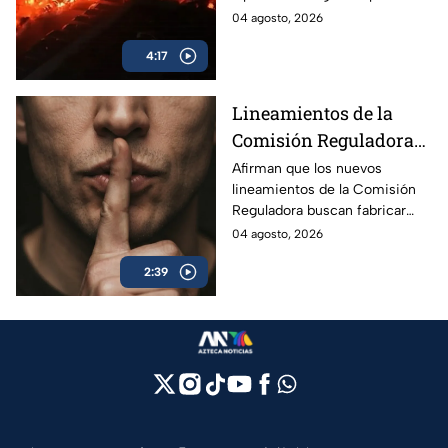
camiones incendiados y la
04 agosto, 2026
promoción de la beca Rita
4:17
Cetina.
Lineamientos de la
Comisión Reguladora
buscan silenciar a TV
Afirman que los nuevos
lineamientos de la Comisión
Azteca
Reguladora buscan fabricar
autocensura y controlar los
04 agosto, 2026
contenidos informativos bajo
2:39
el poder estatal.