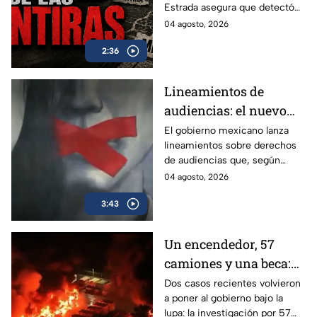
Estrada asegura que detectó
mañaneras de AMLO
más de 100 mil afirmaciones
04 agosto, 2026
falsas, engañosas o sin
2:36
comprobar durante su sexenio.
Lineamientos de
audiencias: el nuevo
mecanismo del
El gobierno mexicano lanza
lineamientos sobre derechos
gobierno para censurar
de audiencias que, según
medios y blindar la
críticos, no protegen al
04 agosto, 2026
corrupción en México
ciudadano sino que blindan al
3:43
morenismo y censuran
denuncias de corrupción,
ineptitud y vínculos con el
Un encendedor, 57
crimen organizado.
camiones y una beca:
las polémicas que
Dos casos recientes volvieron
a poner al gobierno bajo la
persiguen al gobierno
lupa: la investigación por 57