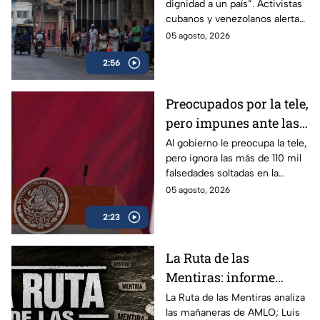
dignidad a un país”. Activistas
sobre la pérdida de
cubanos y venezolanos alertan
libertades en México
sobre el avance del
05 agosto, 2026
autoritarismo en México.
2:56
Preocupados por la tele,
pero impunes ante las
mentiras: El doble
Al gobierno le preocupa la tele,
pero ignora las más de 110 mil
rasero del gobierno
falsedades soltadas en la
federal
mañanera. Recordamos las
05 agosto, 2026
más descaradas.
2:23
La Ruta de las
Mentiras: informe
acusa más de 100 mil
La Ruta de las Mentiras analiza
las mañaneras de AMLO; Luis
falsedades en las