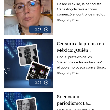
alerta sobre los
Desde el exilio, la periodista
Carla Angola revela cómo
peligros de censurar a
comenzó el control de medios
la prensa
en Venezuela y por qué México
06 agosto, 2026
sigue el mismo camino.
2:07
Censura a la prensa en
México: ¿Quién
sancionará las
Con el pretexto de los
“derechos de las audiencias”,
mentiras oficiales del
el gobierno busca convertirse
gobierno?
en el árbitro supremo de la
06 agosto, 2026
verdad. No te pierdas el
2:05
análisis en Casilla 27.
Silenciar al
periodismo: La
estrategia de violencia