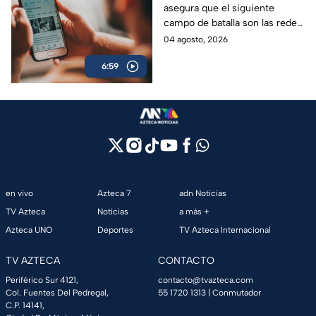
asegura que el siguiente
lineamiento para
campo de batalla son las redes
medios de
sociales, pues lo que se quiere
04 agosto, 2026
comunicación en
es el control de la narrativa
México
6:59
pública de México.
en vivo
Azteca 7
adn Noticias
TV Azteca
Noticias
a más +
Azteca UNO
Deportes
TV Azteca Internacional
TV AZTECA
CONTACTO
Periférico Sur 4121,
contacto@tvazteca.com
Col. Fuentes Del Pedregal,
55 1720 1313
| Conmutador
C.P. 14141,