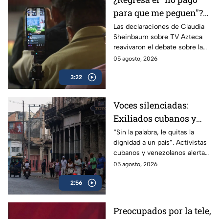
para que me peguen"?
Reviven frase de López
Las declaraciones de Claudia
Sheinbaum sobre TV Azteca
Portillo tras dichos del
reavivaron el debate sobre la
gobierno de México
publicidad oficial y recordaron
05 agosto, 2026
la histórica frase de José
3:22
López Portillo de 1982.
Voces silenciadas:
Exiliados cubanos y
venezolanos alertan
“Sin la palabra, le quitas la
dignidad a un país”. Activistas
sobre la pérdida de
cubanos y venezolanos alertan
libertades en México
sobre el avance del
05 agosto, 2026
autoritarismo en México.
2:56
Preocupados por la tele,