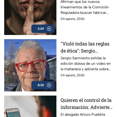
buscan silenciar a TV
Afirman que los nuevos
lineamientos de la Comisión
Azteca
Reguladora buscan fabricar
autocensura y controlar los
04 agosto, 2026
contenidos informativos bajo
2:39
el poder estatal.
"Violó todas las reglas
de ética": Sergio
Sarmiento responde a
Sergio Sarmiento exhibe la
edición dolosa de un video en
la mañanera tras video
la mañanera y advierte sobre
editado
los peligros de la censura
04 agosto, 2026
oficial.
8:35
Quieren el control de la
información: Advierten
riesgos por nuevos
El abogado Arturo Pueblita