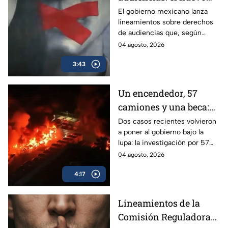
mecanismo del
El gobierno mexicano lanza
lineamientos sobre derechos
gobierno para censurar
de audiencias que, según
medios y blindar la
críticos, no protegen al
04 agosto, 2026
corrupción en México
ciudadano sino que blindan al
3:43
morenismo y censuran
denuncias de corrupción,
ineptitud y vínculos con el
Un encendedor, 57
crimen organizado.
camiones y una beca:
las polémicas que
Dos casos recientes volvieron
a poner al gobierno bajo la
persiguen al gobierno
lupa: la investigación por 57
camiones incendiados y la
04 agosto, 2026
promoción de la beca Rita
4:17
Cetina.
Lineamientos de la
Comisión Reguladora