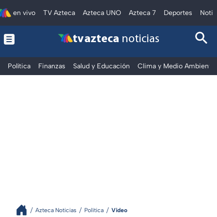
en vivo
TV Azteca
Azteca UNO
Azteca 7
Deportes
Notic
tv azteca
noticias
Política
Finanzas
Salud y Educación
Clima y Medio Ambiente
Azteca Noticias
Política
Video