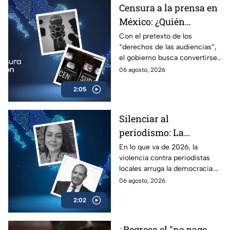
Censura a la prensa en
México: ¿Quién
sancionará las
Con el pretexto de los
“derechos de las audiencias”,
mentiras oficiales del
el gobierno busca convertirse
gobierno?
en el árbitro supremo de la
06 agosto, 2026
verdad. No te pierdas el
2:05
análisis en Casilla 27.
Silenciar al
periodismo: La
estrategia de violencia
En lo que va de 2026, la
violencia contra periodistas
e impunidad rumbo a
locales arruga la democracia.
2027
Entérate de cómo los
06 agosto, 2026
crímenes en provincia ponen
2:02
en jaque las elecciones de
2027.
¿Regresa el "no pago