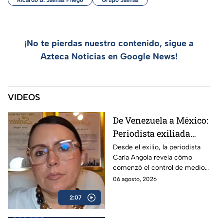
Ricardo B. Salinas Pliego
Grupo Salinas
¡No te pierdas nuestro contenido, sigue a
Azteca Noticias en Google News!
VIDEOS
De Venezuela a México:
Periodista exiliada
alerta sobre los
Desde el exilio, la periodista
Carla Angola revela cómo
peligros de censurar a
comenzó el control de medios
la prensa
en Venezuela y por qué México
06 agosto, 2026
sigue el mismo camino.
2:07