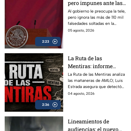
pero impunes ante las
mentiras: El doble
Al gobierno le preocupa la tele,
pero ignora las más de 110 mil
rasero del gobierno
falsedades soltadas en la
federal
mañanera. Recordamos las
05 agosto, 2026
más descaradas.
2:23
La Ruta de las
Mentiras: informe
acusa más de 100 mil
La Ruta de las Mentiras analiza
las mañaneras de AMLO; Luis
falsedades en las
Estrada asegura que detectó
mañaneras de AMLO
más de 100 mil afirmaciones
04 agosto, 2026
falsas, engañosas o sin
2:36
comprobar durante su sexenio.
Lineamientos de
audiencias: el nuevo