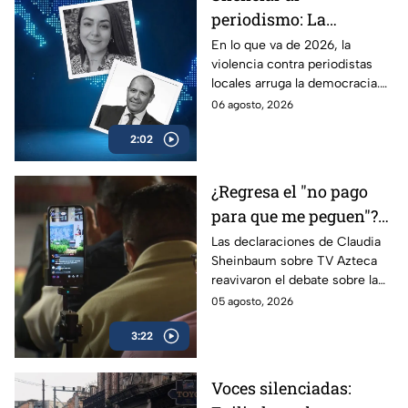
periodismo: La
estrategia de violencia
En lo que va de 2026, la
violencia contra periodistas
e impunidad rumbo a
locales arruga la democracia.
2027
Entérate de cómo los
06 agosto, 2026
crímenes en provincia ponen
2:02
en jaque las elecciones de
2027.
¿Regresa el "no pago
para que me peguen"?
Reviven frase de López
Las declaraciones de Claudia
Sheinbaum sobre TV Azteca
Portillo tras dichos del
reavivaron el debate sobre la
gobierno de México
publicidad oficial y recordaron
05 agosto, 2026
la histórica frase de José
3:22
López Portillo de 1982.
Voces silenciadas: