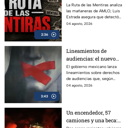
acusa más de 100 mil
La Ruta de las Mentiras analiza
las mañaneras de AMLO; Luis
falsedades en las
Estrada asegura que detectó
mañaneras de AMLO
más de 100 mil afirmaciones
04 agosto, 2026
falsas, engañosas o sin
2:36
comprobar durante su sexenio.
Lineamientos de
audiencias: el nuevo
mecanismo del
El gobierno mexicano lanza
lineamientos sobre derechos
gobierno para censurar
de audiencias que, según
medios y blindar la
críticos, no protegen al
04 agosto, 2026
corrupción en México
ciudadano sino que blindan al
3:43
morenismo y censuran
denuncias de corrupción,
ineptitud y vínculos con el
Un encendedor, 57
crimen organizado.
camiones y una beca: