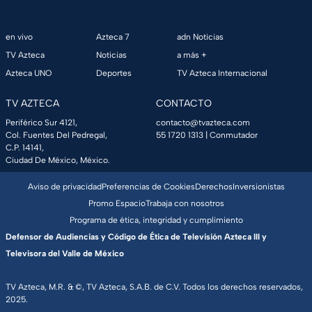
en vivo
Azteca 7
adn Noticias
TV Azteca
Noticias
a más +
Azteca UNO
Deportes
TV Azteca Internacional
TV AZTECA
CONTACTO
Periférico Sur 4121,
contacto@tvazteca.com
Col. Fuentes Del Pedregal,
55 1720 1313
| Conmutador
C.P. 14141,
Ciudad De México, México.
Aviso de privacidad
Preferencias de Cookies
Derechos
Inversionistas
Promo Espacio
Trabaja con nosotros
Programa de ética, integridad y cumplimiento
Defensor de Audiencias y Código de Ética de Televisión Azteca III y
Televisora del Valle de México
TV Azteca, M.R. & ©, TV Azteca, S.A.B. de C.V. Todos los derechos reservados,
2025.