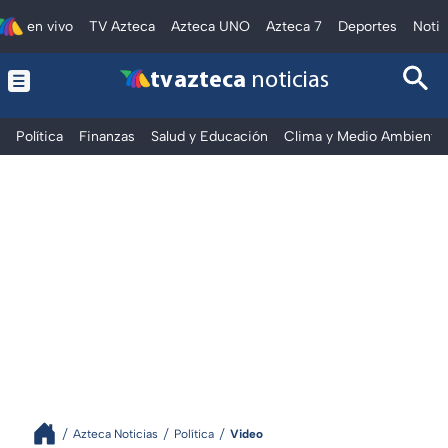
en vivo
TV Azteca
Azteca UNO
Azteca 7
Deportes
Notic
tv azteca
noticias
Política
Finanzas
Salud y Educación
Clima y Medio Ambiente
Azteca Noticias
Política
Video