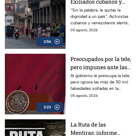
Exiliados cubanos y
venezolanos alertan
“Sin la palabra, le quitas la
dignidad a un país”. Activistas
sobre la pérdida de
cubanos y venezolanos alertan
libertades en México
sobre el avance del
05 agosto, 2026
autoritarismo en México.
2:56
Preocupados por la tele,
pero impunes ante las
mentiras: El doble
Al gobierno le preocupa la tele,
pero ignora las más de 110 mil
rasero del gobierno
falsedades soltadas en la
federal
mañanera. Recordamos las
05 agosto, 2026
más descaradas.
2:23
La Ruta de las
Mentiras: informe