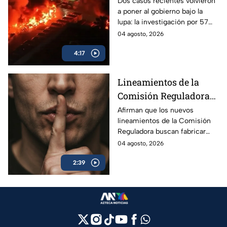
las polémicas que
Dos casos recientes volvieron
a poner al gobierno bajo la
persiguen al gobierno
lupa: la investigación por 57
camiones incendiados y la
04 agosto, 2026
promoción de la beca Rita
4:17
Cetina.
Lineamientos de la
Comisión Reguladora
buscan silenciar a TV
Afirman que los nuevos
lineamientos de la Comisión
Azteca
Reguladora buscan fabricar
autocensura y controlar los
04 agosto, 2026
contenidos informativos bajo
2:39
el poder estatal.