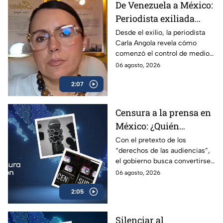
De Venezuela a México:
Periodista exiliada
alerta sobre los
Desde el exilio, la periodista
Carla Angola revela cómo
peligros de censurar a
comenzó el control de medios
la prensa
en Venezuela y por qué México
06 agosto, 2026
sigue el mismo camino.
2:07
Censura a la prensa en
México: ¿Quién
sancionará las
Con el pretexto de los
“derechos de las audiencias”,
mentiras oficiales del
el gobierno busca convertirse
gobierno?
en el árbitro supremo de la
06 agosto, 2026
verdad. No te pierdas el
2:05
análisis en Casilla 27.
Silenciar al