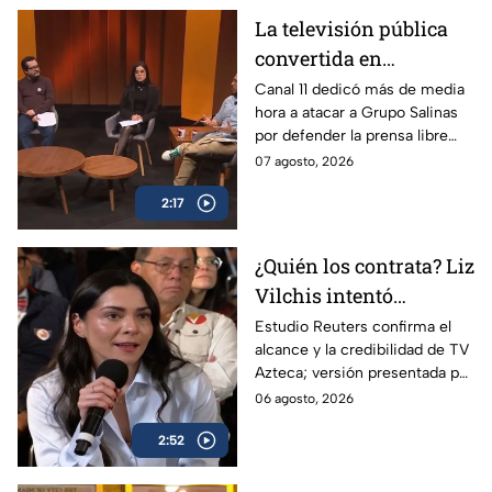
La televisión pública
convertida en
propaganda: Canal 11
Canal 11 dedicó más de media
hora a atacar a Grupo Salinas
ataca a TV Azteca por
por defender la prensa libre
defender libertad de
frente a los intentos de
07 agosto, 2026
expresión
regulación del régimen.
2:17
¿Quién los contrata? Liz
Vilchis intentó
desvirtuar estudio de
Estudio Reuters confirma el
alcance y la credibilidad de TV
Reuters sobre la
Azteca; versión presentada por
credibilidad de TV
Liz Vilchis fue cuestionada al
06 agosto, 2026
Azteca
contrastarla con el informe.
2:52