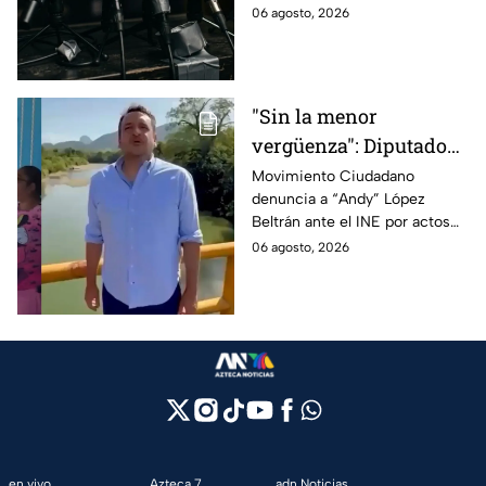
gubernamental supervise,
06 agosto, 2026
revise y hasta castigue el
contenido que transmiten los
medios.
"Sin la menor
vergüenza": Diputado
Juan Zavala denuncia
Movimiento Ciudadano
denuncia a “Andy” López
ante el INE a Andy
Beltrán ante el INE por actos
López Beltrán por
anticipados de campaña en
06 agosto, 2026
campaña anticipada en
Tabasco.
Tabasco
en vivo
Azteca 7
adn Noticias