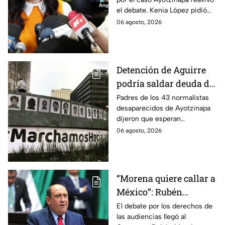
López; exige justicia
el debate. Kenia López pidió
por caso Ayotzinapa
que no sea un distractor
06 agosto, 2026
político, sino justicia para las
familias.
Detención de Aguirre
podría saldar deuda de
justicia: padres de los
Padres de los 43 normalistas
desaparecidos de Ayotzinapa
43 de Ayotzinapa
dijeron que esperan
información oficial sobre la
06 agosto, 2026
detención de Ángel Aguirre,
quien ya está en el penal del
Altiplano.
“Morena quiere callar a
México”: Rubén
Moreira pide frenar
El debate por los derechos de
las audiencias llegó al
discusión de