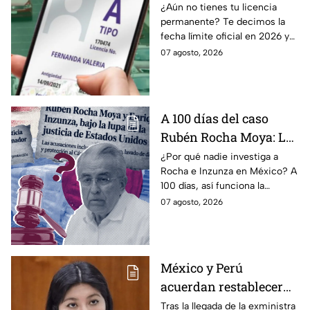
último día para
¿Aún no tienes tu licencia
permanente? Te decimos la
tramitar la licencia
fecha límite oficial en 2026 y
permanente en CDMX y
los requisitos para tramitarla
07 agosto, 2026
Edomex
antes de que termine el
programa.
A 100 días del caso
Rubén Rocha Moya: La
estrategia de Morena
¿Por qué nadie investiga a
Rocha e Inzunza en México? A
para blindar al
100 días, así funciona la
gobernador de Sinaloa
estrategia de Morena para
07 agosto, 2026
intentar enterrar el tema de
sus vínculos con el
narcotráfico.
México y Perú
acuerdan restablecer
relaciones
Tras la llegada de la exministra