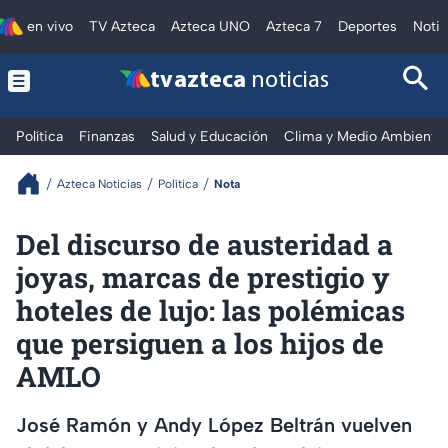
en vivo
TV Azteca
Azteca UNO
Azteca 7
Deportes
Notic
tv azteca
noticias
Política
Finanzas
Salud y Educación
Clima y Medio Ambiente
Azteca Noticias
Política
Nota
Del discurso de austeridad a
joyas, marcas de prestigio y
hoteles de lujo: las polémicas
que persiguen a los hijos de
AMLO
José Ramón y Andy López Beltrán vuelven