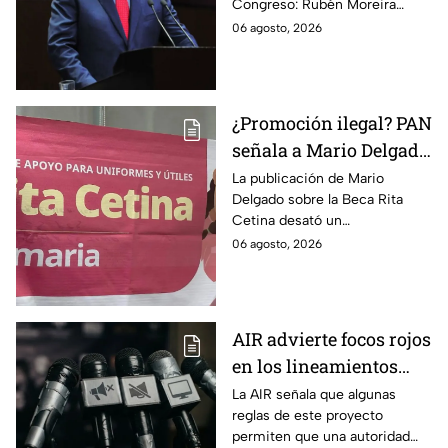
Congreso: Rubén Moreira
lineamientos de
reclama una consulta con
06 agosto, 2026
audiencias hasta
voces del sector de
escuchar a periodistas
comunicación.
y expertos
¿Promoción ilegal? PAN
señala a Mario Delgado
por publicación sobre
La publicación de Mario
Delgado sobre la Beca Rita
la Beca Rita Cetina
Cetina desató un
enfrentamiento entre Morena
06 agosto, 2026
y el PAN, que acusa posible
promoción personalizada y
hasta peculado.
AIR advierte focos rojos
en los lineamientos
para proteger a las
La AIR señala que algunas
reglas de este proyecto
audiencias
permiten que una autoridad