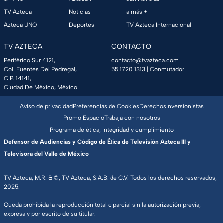
TV Azteca
Noticias
a más +
Azteca UNO
Deportes
TV Azteca Internacional
TV AZTECA
CONTACTO
Periférico Sur 4121,
contacto@tvazteca.com
Col. Fuentes Del Pedregal,
55 1720 1313
| Conmutador
C.P. 14141,
Ciudad De México, México.
Aviso de privacidad
Preferencias de Cookies
Derechos
Inversionistas
Promo Espacio
Trabaja con nosotros
Programa de ética, integridad y cumplimiento
Defensor de Audiencias y Código de Ética de Televisión Azteca III y
Televisora del Valle de México
TV Azteca, M.R. & ©, TV Azteca, S.A.B. de C.V. Todos los derechos reservados,
2025.
Queda prohibida la reproducción total o parcial sin la autorización previa,
expresa y por escrito de su titular.