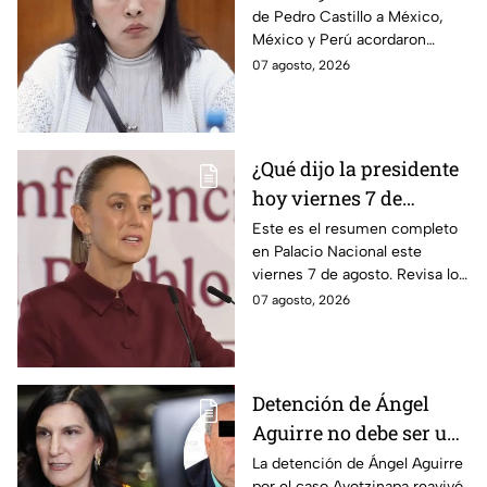
de Pedro Castillo a México,
diplomáticas tras
México y Perú acordaron
llegada de Betssy
reanudar relaciones desde
07 agosto, 2026
Chávez al país
aquella ruptura en noviembre
de 2025.
¿Qué dijo la presidente
hoy viernes 7 de
agosto? Resumen EN
Este es el resumen completo
en Palacio Nacional este
VIVO
viernes 7 de agosto. Revisa los
datos presentados y las
07 agosto, 2026
respuestas de la presidente al
momento.
Detención de Ángel
Aguirre no debe ser un
distractor, pide Kenia
La detención de Ángel Aguirre
por el caso Ayotzinapa reavivó