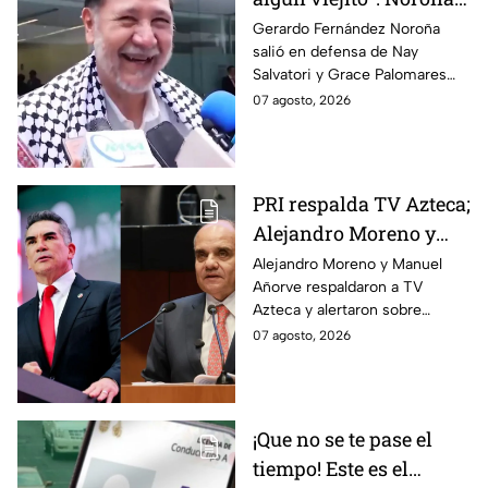
reacciona a polémico
Gerardo Fernández Noroña
salió en defensa de Nay
video de Nay Salvatori
Salvatori y Grace Palomares
y Grace Palomares
tras sus comentarios
07 agosto, 2026
despectivos contra los adultos
mayores.
PRI respalda TV Azteca;
Alejandro Moreno y
Manuel Añorve
Alejandro Moreno y Manuel
Añorve respaldaron a TV
denuncian riesgos para
Azteca y alertaron sobre
la libertad de expresión
riesgos para la libertad de
07 agosto, 2026
expresión y el periodismo
crítico en México.
¡Que no se te pase el
tiempo! Este es el