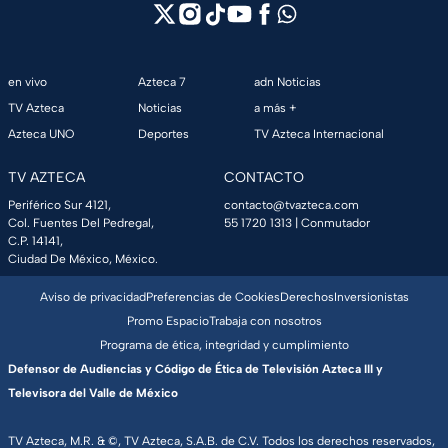
en vivo
Azteca 7
adn Noticias
TV Azteca
Noticias
a más +
Azteca UNO
Deportes
TV Azteca Internacional
TV AZTECA
CONTACTO
Periférico Sur 4121,
contacto@tvazteca.com
Col. Fuentes Del Pedregal,
55 1720 1313
| Conmutador
C.P. 14141,
Ciudad De México, México.
Aviso de privacidad
Preferencias de Cookies
Derechos
Inversionistas
Promo Espacio
Trabaja con nosotros
Programa de ética, integridad y cumplimiento
Defensor de Audiencias y Código de Ética de Televisión Azteca III y
Televisora del Valle de México
TV Azteca, M.R. & ©, TV Azteca, S.A.B. de C.V. Todos los derechos reservados,