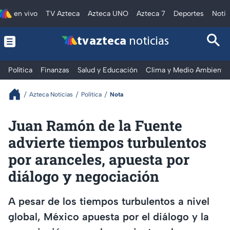
en vivo
TV Azteca
Azteca UNO
Azteca 7
Deportes
Notic
tv azteca
noticias
Política
Finanzas
Salud y Educación
Clima y Medio Ambiente
Azteca Noticias
Política
Nota
Juan Ramón de la Fuente
advierte tiempos turbulentos
por aranceles, apuesta por
diálogo y negociación
A pesar de los tiempos turbulentos a nivel
global, México apuesta por el diálogo y la