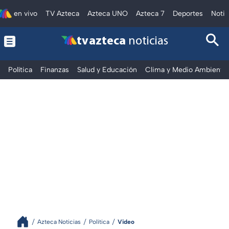
en vivo
TV Azteca
Azteca UNO
Azteca 7
Deportes
Notic
tv azteca
noticias
Política
Finanzas
Salud y Educación
Clima y Medio Ambiente
Azteca Noticias
Política
Video