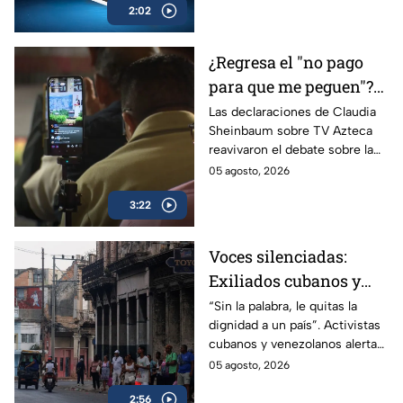
2:02
en jaque las elecciones de
2027.
¿Regresa el "no pago
para que me peguen"?
Reviven frase de López
Las declaraciones de Claudia
Sheinbaum sobre TV Azteca
Portillo tras dichos del
reavivaron el debate sobre la
gobierno de México
publicidad oficial y recordaron
05 agosto, 2026
la histórica frase de José
3:22
López Portillo de 1982.
Voces silenciadas:
Exiliados cubanos y
venezolanos alertan
“Sin la palabra, le quitas la
dignidad a un país”. Activistas
sobre la pérdida de
cubanos y venezolanos alertan
libertades en México
sobre el avance del
05 agosto, 2026
autoritarismo en México.
2:56