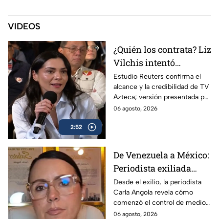
VIDEOS
¿Quién los contrata? Liz
Vilchis intentó
desvirtuar estudio de
Estudio Reuters confirma el
alcance y la credibilidad de TV
Reuters sobre la
Azteca; versión presentada por
credibilidad de TV
Liz Vilchis fue cuestionada al
06 agosto, 2026
Azteca
contrastarla con el informe.
2:52
De Venezuela a México:
Periodista exiliada
alerta sobre los
Desde el exilio, la periodista
Carla Angola revela cómo
peligros de censurar a
comenzó el control de medios
la prensa
en Venezuela y por qué México
06 agosto, 2026