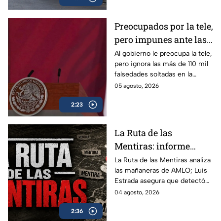
Preocupados por la tele,
pero impunes ante las
mentiras: El doble
Al gobierno le preocupa la tele,
pero ignora las más de 110 mil
rasero del gobierno
falsedades soltadas en la
federal
mañanera. Recordamos las
05 agosto, 2026
más descaradas.
2:23
La Ruta de las
Mentiras: informe
acusa más de 100 mil
La Ruta de las Mentiras analiza
las mañaneras de AMLO; Luis
falsedades en las
Estrada asegura que detectó
mañaneras de AMLO
más de 100 mil afirmaciones
04 agosto, 2026
falsas, engañosas o sin
2:36
comprobar durante su sexenio.