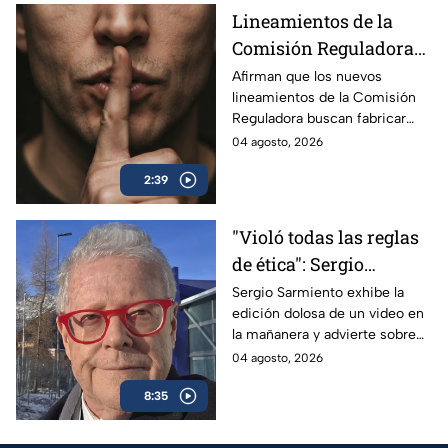
Lineamientos de la
Comisión Reguladora
buscan silenciar a TV
Afirman que los nuevos
lineamientos de la Comisión
Azteca
Reguladora buscan fabricar
autocensura y controlar los
04 agosto, 2026
contenidos informativos bajo
2:39
el poder estatal.
"Violó todas las reglas
de ética": Sergio
Sarmiento responde a
Sergio Sarmiento exhibe la
edición dolosa de un video en
la mañanera tras video
la mañanera y advierte sobre
editado
los peligros de la censura
04 agosto, 2026
oficial.
8:35