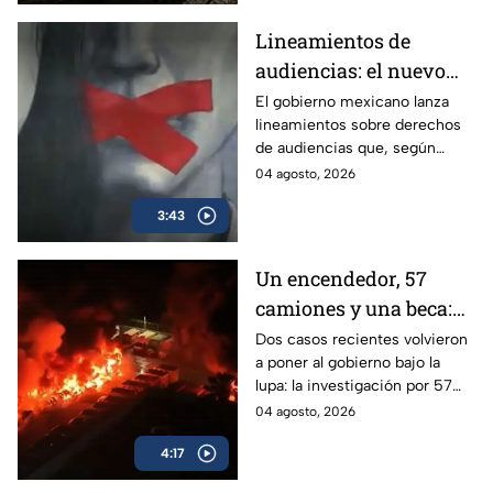
Lineamientos de
audiencias: el nuevo
mecanismo del
El gobierno mexicano lanza
lineamientos sobre derechos
gobierno para censurar
de audiencias que, según
medios y blindar la
críticos, no protegen al
04 agosto, 2026
corrupción en México
ciudadano sino que blindan al
3:43
morenismo y censuran
denuncias de corrupción,
ineptitud y vínculos con el
Un encendedor, 57
crimen organizado.
camiones y una beca:
las polémicas que
Dos casos recientes volvieron
a poner al gobierno bajo la
persiguen al gobierno
lupa: la investigación por 57
camiones incendiados y la
04 agosto, 2026
promoción de la beca Rita
4:17
Cetina.