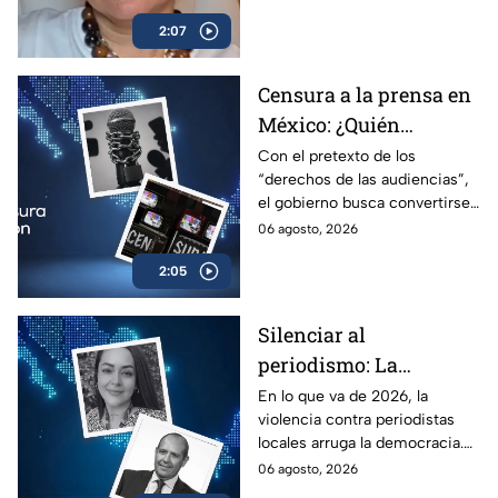
sigue el mismo camino.
2:07
Censura a la prensa en
México: ¿Quién
sancionará las
Con el pretexto de los
“derechos de las audiencias”,
mentiras oficiales del
el gobierno busca convertirse
gobierno?
en el árbitro supremo de la
06 agosto, 2026
verdad. No te pierdas el
2:05
análisis en Casilla 27.
Silenciar al
periodismo: La
estrategia de violencia
En lo que va de 2026, la
violencia contra periodistas
e impunidad rumbo a
locales arruga la democracia.
2027
Entérate de cómo los
06 agosto, 2026
crímenes en provincia ponen