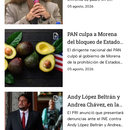
salga del penal
Altiplano y anunció que
05 agosto, 2026
buscarán un amparo para que
continúe su proceso en prisión
domiciliaria.
PAN culpa a Morena
del bloqueo de Estados
Unidos al aguacate de
El dirigente nacional del PAN
culpó al gobierno de Morena
Michoacán
de la prohibición de Estados
Unidos para exportar aguacate
05 agosto, 2026
de Michoacán.
Andy López Beltrán y
Andrea Chávez, en la
mira del PRI por
El PRI anunció que presentará
denuncias ante el INE contra
presuntos actos
Andy López Beltrán y Andrea
anticipados de