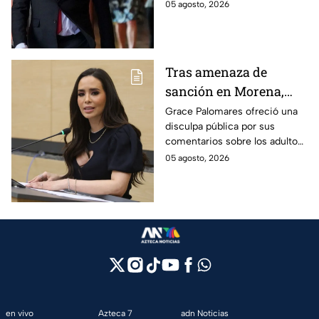
Chávez, al acusarlos de realizar
05 agosto, 2026
campaña
presuntos actos anticipados
de campaña.
Tras amenaza de
sanción en Morena,
Grace Palomares pide
Grace Palomares ofreció una
disculpa pública por sus
perdón a adultos
comentarios sobre los adultos
mayores
mayores y aseguró que acatará
05 agosto, 2026
la resolución de Morena sobre
su futuro político.
en vivo
Azteca 7
adn Noticias