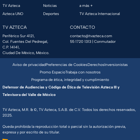
TV Azteca
Noticias
a más +
Azteca UNO
Deportes
TV Azteca Internacional
TV AZTECA
CONTACTO
Periférico Sur 4121,
contacto@tvazteca.com
Col. Fuentes Del Pedregal,
55 1720 1313
| Conmutador
C.P. 14141,
Ciudad De México, México.
Aviso de privacidad
Preferencias de Cookies
Derechos
Inversionistas
Promo Espacio
Trabaja con nosotros
Programa de ética, integridad y cumplimiento
Defensor de Audiencias y Código de Ética de Televisión Azteca III y
Televisora del Valle de México
TV Azteca, M.R. & ©, TV Azteca, S.A.B. de C.V. Todos los derechos reservados,
2025.
Queda prohibida la reproducción total o parcial sin la autorización previa,
expresa y por escrito de su titular.