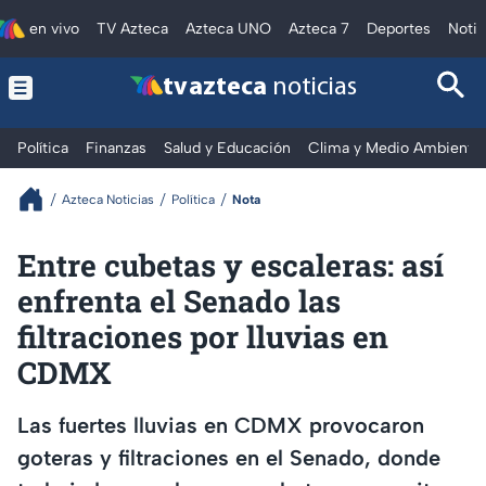
en vivo
TV Azteca
Azteca UNO
Azteca 7
Deportes
Notic
tv azteca
noticias
Política
Finanzas
Salud y Educación
Clima y Medio Ambiente
Azteca Noticias
Política
Nota
Entre cubetas y escaleras: así
enfrenta el Senado las
filtraciones por lluvias en
CDMX
Las fuertes lluvias en CDMX provocaron
goteras y filtraciones en el Senado, donde