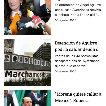
distractor, pide Kenia
La detención de Ángel Aguirre
por el caso Ayotzinapa reavivó
López; exige justicia
el debate. Kenia López pidió
por caso Ayotzinapa
que no sea un distractor
06 agosto, 2026
político, sino justicia para las
familias.
Detención de Aguirre
podría saldar deuda de
justicia: padres de los
Padres de los 43 normalistas
desaparecidos de Ayotzinapa
43 de Ayotzinapa
dijeron que esperan
información oficial sobre la
06 agosto, 2026
detención de Ángel Aguirre,
quien ya está en el penal del
Altiplano.
“Morena quiere callar a
México”: Rubén