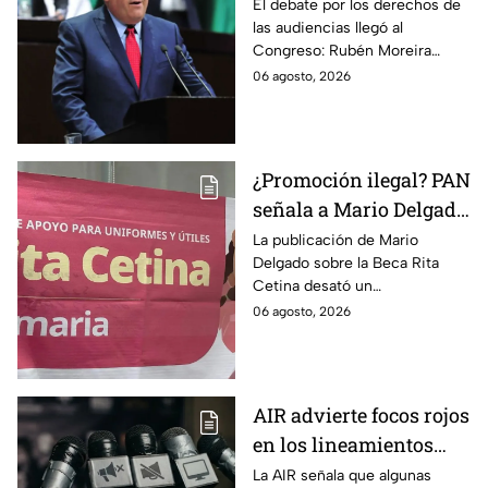
Moreira pide frenar
El debate por los derechos de
las audiencias llegó al
discusión de
Congreso: Rubén Moreira
lineamientos de
reclama una consulta con
06 agosto, 2026
audiencias hasta
voces del sector de
escuchar a periodistas
comunicación.
y expertos
¿Promoción ilegal? PAN
señala a Mario Delgado
por publicación sobre
La publicación de Mario
Delgado sobre la Beca Rita
la Beca Rita Cetina
Cetina desató un
enfrentamiento entre Morena
06 agosto, 2026
y el PAN, que acusa posible
promoción personalizada y
hasta peculado.
AIR advierte focos rojos
en los lineamientos
para proteger a las
La AIR señala que algunas