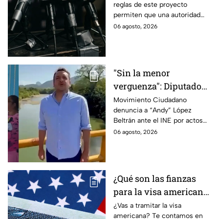
reglas de este proyecto
audiencias
permiten que una autoridad
gubernamental supervise,
06 agosto, 2026
revise y hasta castigue el
contenido que transmiten los
medios.
"Sin la menor
verguenza": Diputado
Juan Zavala denuncia
Movimiento Ciudadano
denuncia a “Andy” López
ante el INE a Andy
Beltrán ante el INE por actos
López Beltrán por
anticipados de campaña en
06 agosto, 2026
campaña anticipada en
Tabasco.
Tabasco
¿Qué son las fianzas
para la visa americana
y por qué causan tanta
¿Vas a tramitar la visa
americana? Te contamos en
controversia?