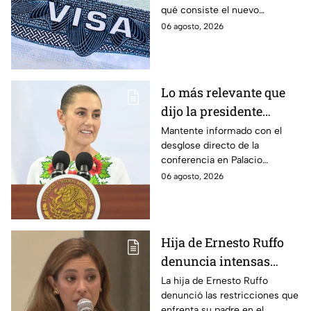
qué consiste el nuevo
programa de fianzas
06 agosto, 2026
reembolsables de hasta 15 mil
dólares y a qué países aplica.
Lo más relevante que
dijo la presidente
Claudia Sheinbaum
Mantente informado con el
desglose directo de la
hoy jueves 6 de agosto
conferencia en Palacio
en la mañanera
Nacional este jueves 6 de
06 agosto, 2026
agosto. Descubre las medidas
anunciadas por la presidente
en tiempo real.
Hija de Ernesto Ruffo
denuncia intensas
restricciones en el
La hija de Ernesto Ruffo
denunció las restricciones que
Altiplano; buscan que
enfrenta su padre en el