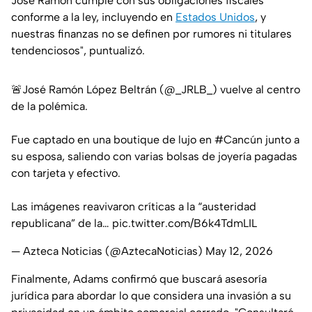
José Ramón cumple con sus obligaciones fiscales
conforme a la ley, incluyendo en
Estados Unidos
, y
nuestras finanzas no se definen por rumores ni titulares
tendenciosos"
, puntualizó.
🚨José Ramón López Beltrán (
@_JRLB_
) vuelve al centro
de la polémica.
Fue captado en una boutique de lujo en
#Cancún
junto a
su esposa, saliendo con varias bolsas de joyería pagadas
con tarjeta y efectivo.
Las imágenes reavivaron críticas a la “austeridad
republicana” de la…
pic.twitter.com/B6k4TdmLIL
— Azteca Noticias (@AztecaNoticias)
May 12, 2026
Finalmente, Adams confirmó que buscará asesoría
jurídica para abordar lo que considera una invasión a su