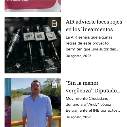
promoción personalizada y
hasta peculado.
AIR advierte focos rojos
en los lineamientos
para proteger a las
La AIR señala que algunas
reglas de este proyecto
audiencias
permiten que una autoridad
gubernamental supervise,
06 agosto, 2026
revise y hasta castigue el
contenido que transmiten los
medios.
"Sin la menor
vergüenza": Diputado
Juan Zavala denuncia
Movimiento Ciudadano
denuncia a “Andy” López
ante el INE a Andy
Beltrán ante el INE por actos
López Beltrán por
anticipados de campaña en
06 agosto, 2026
campaña anticipada en
Tabasco.