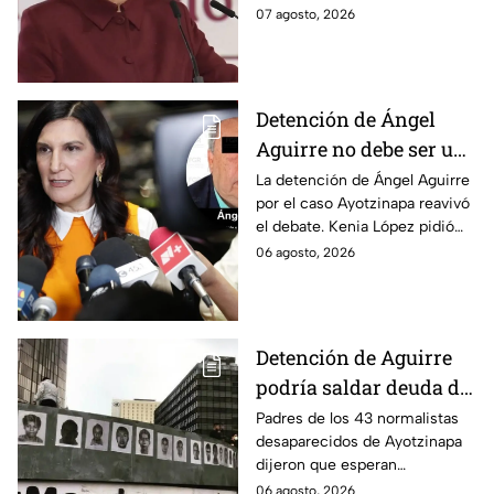
datos presentados y las
07 agosto, 2026
respuestas de la presidente al
momento.
Detención de Ángel
Aguirre no debe ser un
distractor, pide Kenia
La detención de Ángel Aguirre
por el caso Ayotzinapa reavivó
López; exige justicia
el debate. Kenia López pidió
por caso Ayotzinapa
que no sea un distractor
06 agosto, 2026
político, sino justicia para las
familias.
Detención de Aguirre
podría saldar deuda de
justicia: padres de los
Padres de los 43 normalistas
desaparecidos de Ayotzinapa
43 de Ayotzinapa
dijeron que esperan
información oficial sobre la
06 agosto, 2026