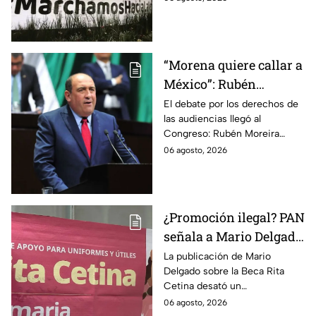
detención de Ángel Aguirre,
quien ya está en el penal del
Altiplano.
“Morena quiere callar a
México”: Rubén
Moreira pide frenar
El debate por los derechos de
las audiencias llegó al
discusión de
Congreso: Rubén Moreira
lineamientos de
reclama una consulta con
06 agosto, 2026
audiencias hasta
voces del sector de
escuchar a periodistas
comunicación.
y expertos
¿Promoción ilegal? PAN
señala a Mario Delgado
por publicación sobre
La publicación de Mario
Delgado sobre la Beca Rita
la Beca Rita Cetina
Cetina desató un
enfrentamiento entre Morena
06 agosto, 2026
y el PAN, que acusa posible