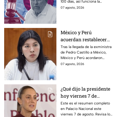
100 días, así funciona la
gobernador de Sinaloa
estrategia de Morena para
07 agosto, 2026
intentar enterrar el tema de
sus vínculos con el
narcotráfico.
México y Perú
acuerdan restablecer
relaciones
Tras la llegada de la exministra
de Pedro Castillo a México,
diplomáticas tras
México y Perú acordaron
llegada de Betssy
reanudar relaciones desde
07 agosto, 2026
Chávez al país
aquella ruptura en noviembre
de 2025.
¿Qué dijo la presidente
hoy viernes 7 de
agosto? Resumen EN
Este es el resumen completo
en Palacio Nacional este
VIVO
viernes 7 de agosto. Revisa los