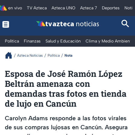
en vivo
TV Azteca
Azteca UNO
Azteca 7
Deportes
Notic
tv azteca
noticias
Política
Finanzas
Salud y Educación
Clima y Medio Ambiente
Azteca Noticias
Política
Nota
Esposa de José Ramón López
Beltrán amenaza con
demandas tras fotos en tienda
de lujo en Cancún
Carolyn Adams responde a las fotos virales
de sus compras lujosas en Cancún. Asegura