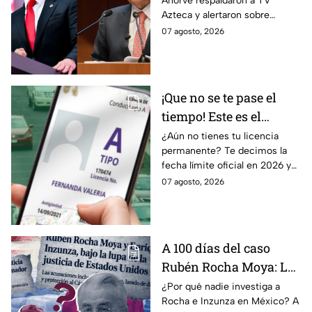
Añorve respaldaron a TV
denuncian riesgos para
Azteca y alertaron sobre
la libertad de expresión
riesgos para la libertad de
07 agosto, 2026
expresión y el periodismo
crítico en México.
¡Que no se te pase el
tiempo! Este es el
último día para
¿Aún no tienes tu licencia
permanente? Te decimos la
tramitar la licencia
fecha límite oficial en 2026 y
permanente en CDMX y
los requisitos para tramitarla
07 agosto, 2026
Edomex
antes de que termine el
programa.
A 100 días del caso
Rubén Rocha Moya: La
estrategia de Morena
¿Por qué nadie investiga a
Rocha e Inzunza en México? A
para blindar al