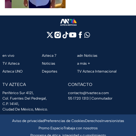
Tabasco
en vivo
Azteca 7
adn Noticias
TV Azteca
Noticias
a más +
Azteca UNO
Deportes
TV Azteca Internacional
TV AZTECA
CONTACTO
Periférico Sur 4121,
contacto@tvazteca.com
Col. Fuentes Del Pedregal,
55 1720 1313
| Conmutador
C.P. 14141,
Ciudad De México, México.
Aviso de privacidad
Preferencias de Cookies
Derechos
Inversionistas
Promo Espacio
Trabaja con nosotros
Programa de ética, integridad y cumplimiento