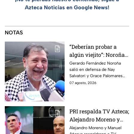
Azteca Noticias en Google News!
NOTAS
“Deberían probar a
algún viejito”: Noroña
reacciona a polémico
Gerardo Fernández Noroña
salió en defensa de Nay
video de Nay Salvatori
Salvatori y Grace Palomares
y Grace Palomares
tras sus comentarios
07 agosto, 2026
despectivos contra los adultos
mayores.
PRI respalda TV Azteca;
Alejandro Moreno y
Manuel Añorve
Alejandro Moreno y Manuel