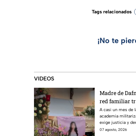
Tags relacionados
¡No te pie
VIDEOS
Madre de Daf
red familiar t
Tamaulipas
A casi un mes de 
academia militari
exige justicia y de
caso.
07 agosto, 2026