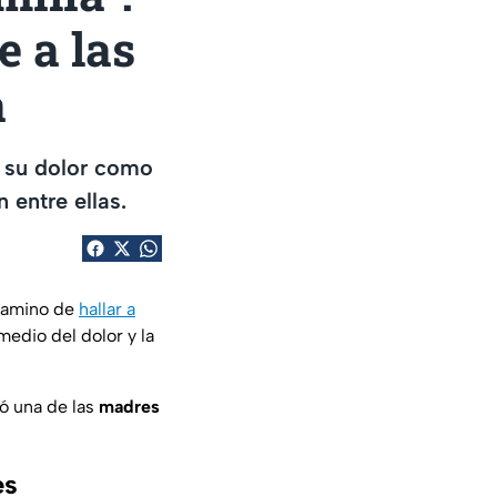
e a las
a
 su dolor como
 entre ellas.
camino de
hallar a
edio del dolor y la
ró una de las
madres
es