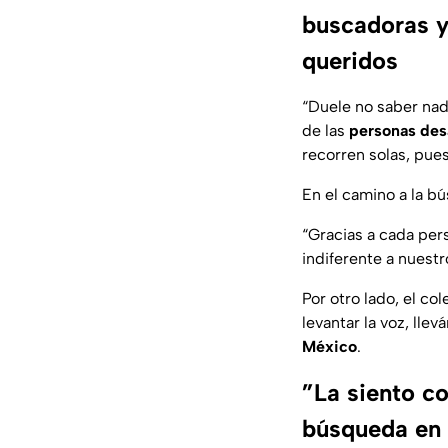
buscadoras y 
queridos
“
Duele no saber nada
de las
personas des
recorren solas, pue
En el camino a la b
“
Gracias a cada per
indiferente a nuestr
Por otro lado, el co
levantar la voz, llev
México
.
”La siento c
búsqueda en 