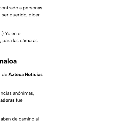
contrado a personas
 ser querido, dicen
.) Yo en el
, para las cámaras
inaloa
s de
Azteca Noticias
uncias anónimas,
cadoras
fue
ezaban de camino al