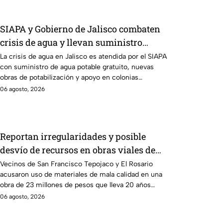
SIAPA y Gobierno de Jalisco combaten
crisis de agua y llevan suministro
potable gratuito a colonias afectadas
La crisis de agua en Jalisco es atendida por el SIAPA
con suministro de agua potable gratuito, nuevas
obras de potabilización y apoyo en colonias
afectadas.
06 agosto, 2026
Reportan irregularidades y posible
desvío de recursos en obras viales de
Cuautitlán Izcalli, Edomex
Vecinos de San Francisco Tepojaco y El Rosario
acusaron uso de materiales de mala calidad en una
obra de 23 millones de pesos que lleva 20 años
inconclusa en Cuautitlán Izcalli, Edomex.
06 agosto, 2026