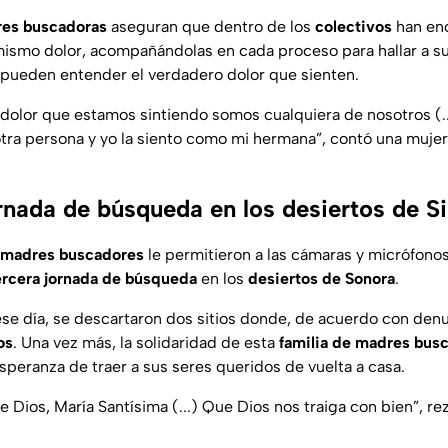
es buscadoras
aseguran que dentro de los
colectivos
han en
smo dolor, acompañándolas en cada proceso para hallar a su
s pueden entender el verdadero dolor que sienten.
l dolor que estamos sintiendo somos cualquiera de nosotros (..
tra persona y yo la siento como mi hermana
”, contó una mujer
ornada de búsqueda en los desiertos de S
madres buscadores
le permitieron a las cámaras y micrófono
ercera jornada de búsqueda
en los
desiertos de Sonora
.
se día, se descartaron dos sitios donde, de acuerdo con den
os
. Una vez más, la solidaridad de esta
familia de madres bus
peranza de traer a sus seres queridos de vuelta a casa.
 Dios, María Santísima (...) Que Dios nos traiga con bien
”, r