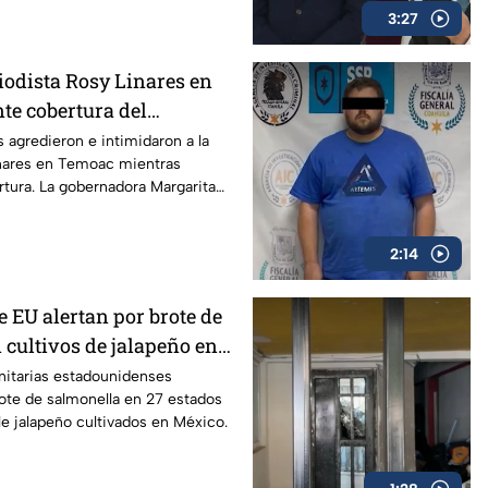
3:27
iodista Rosy Linares en
te cobertura del
 alcalde de Temoac
s agredieron e intimidaron a la
inares en Temoac mientras
rtura. La gobernadora Margarita
el silencio.
2:14
 EU alertan por brote de
 cultivos de jalapeño en
nitarias estadounidenses
rote de salmonella en 27 estados
ile jalapeño cultivados en México.