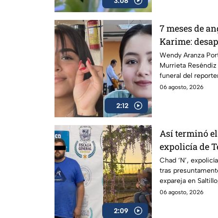
3:08
7 meses de an
Karime: desap
funeral de rep
Wendy Aranza Port
Murrieta Reséndiz 
funeral del report
Poza Rica, Veracru
06 agosto, 2026
2:12
Así terminó el
expolicía de 
por multihomic
Chad ‘N’, expolic
tras presuntamente
expareja en Saltill
06 agosto, 2026
2:09