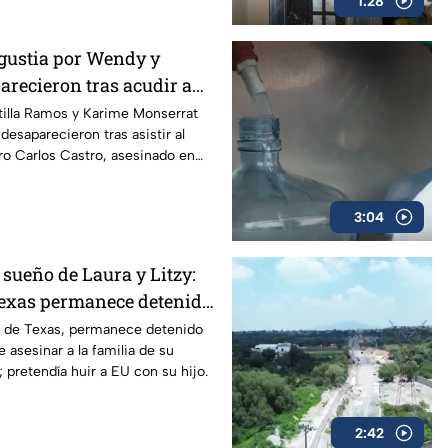
1:28
gustia por Wendy y
arecieron tras acudir a
ortero en Veracruz
illa Ramos y Karime Monserrat
desaparecieron tras asistir al
ero Carlos Castro, asesinado en
z.
3:04
 sueño de Laura y Litzy:
Texas permanece detenido
idio en Saltillo
ía de Texas, permanece detenido
 asesinar a la familia de su
o; pretendía huir a EU con su hijo.
2:42