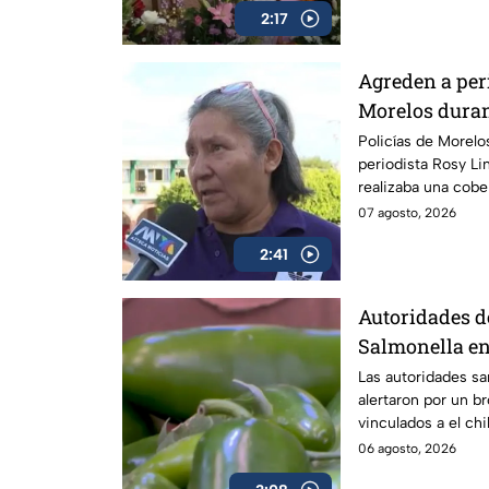
2:17
Agreden a per
Morelos duran
asesinato del
Policías de Morelo
periodista Rosy L
realizaba una cobe
González mantiene 
07 agosto, 2026
2:41
Autoridades de
Salmonella en
México
Las autoridades sa
alertaron por un b
vinculados a el ch
06 agosto, 2026