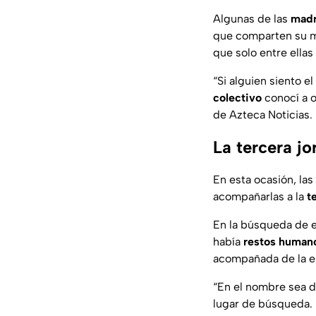
Algunas de las
madr
que comparten su mi
que solo entre ella
“
Si alguien siento e
colectivo
conocí a o
de Azteca Noticias.
La tercera j
En esta ocasión, las
acompañarlas a la
t
En la búsqueda de e
había
restos human
acompañada de la es
“
En el nombre sea de
lugar de búsqueda.