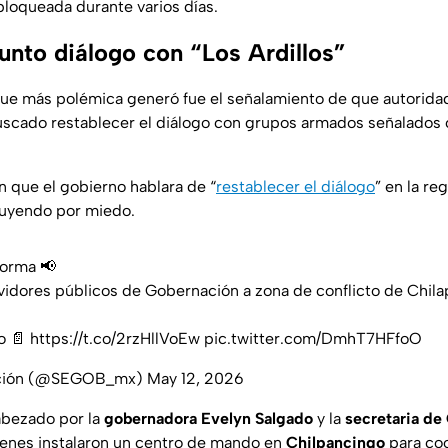
bloqueada durante varios días.
unto diálogo con “Los Ardillos”
ue más polémica generó fue el señalamiento de que autoridad
buscado restablecer el diálogo con grupos armados señalado
n que el gobierno hablara de “
restablecer el diálogo
” en la re
huyendo por miedo.
orma
📢
idores públicos de Gobernación a zona de conflicto de Chila
o 📄
https://t.co/2rzHllVoEw
pic.twitter.com/DmhT7HFfoO
ción (@SEGOB_mx)
May 12, 2026
abezado por la
gobernadora Evelyn Salgado
y la
secretaria de
ienes instalaron un centro de mando en
Chilpancingo
para coo