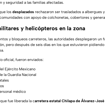
 y seguridad a las familias afectadas.
que los
desplazados
rechazaron ser trasladados a albergues y 
comunidades con apoyo de colchonetas, cobertores y generad
litares y helicópteros en la zona
entos y bloqueos carreteros, las autoridades desplegaron un f
ión, pero después de seis días en los que estuvieron pidiendo
pa.
 oficial, fueron enviados:
el Ejército Mexicano
e la Guardia Nacional
atales
ros
ersonal médico
que fue liberada la c
arretera estatal Chilapa de Álvarez-José