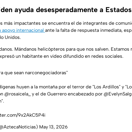
iden ayuda desesperadamente a Estados
os más impactantes se encuentra el de integrantes de comun
n apoyo internacional
ante la falta de respuesta inmediata, es
do Unidos.
údanos. Mándanos helicópteros para que nos salven. Estamos 
 expresó un habitante en video difundido en redes sociales.
ra que sean narconegociadoras"
dígenas huyen a la montaña por el terror de "Los Ardillos" y "Lo
on
@rosaicela_
y el de Guerrero encabezado por
@EvelynSal
".
itter.com/9x2AkC5P4i
(@AztecaNoticias)
May 13, 2026