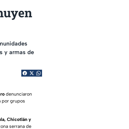
 huyen
omunidades
es y armas de
ero
denunciaron
a por grupos
la, Chicotlán y
zona serrana de