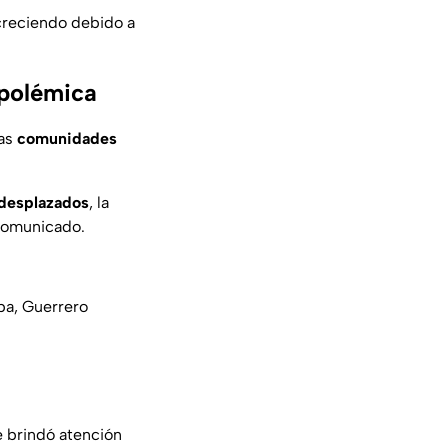
creciendo debido a
 polémica
las
comunidades
 desplazados
, la
comunicado.
pa, Guerrero
 brindó atención