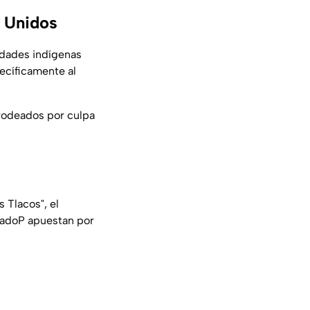
 Unidos
idades indígenas
pecíficamente al
rodeados por culpa
s Tlacos", el
gadoP
apuestan por