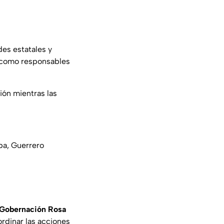
es estatales y
s como responsables
gión mientras las
pa, Guerrero
 Gobernación Rosa
rdinar las acciones