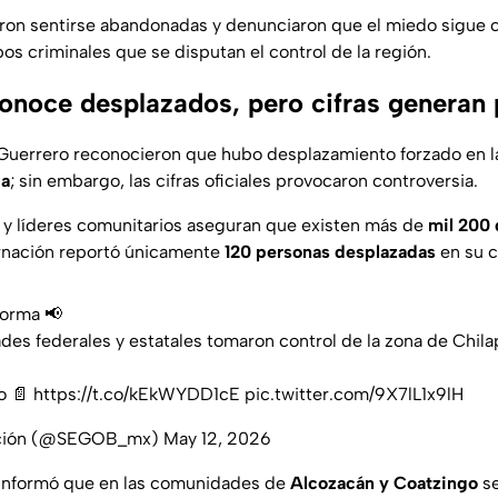
aron sentirse abandonadas y denunciaron que el miedo sigue 
os criminales que se disputan el control de la región.
onoce desplazados, pero cifras generan
 Guerrero reconocieron que hubo desplazamiento forzado en 
pa
; sin embargo, las cifras oficiales provocaron controversia.
 y líderes comunitarios aseguran que existen más de
mil 200
rnación reportó únicamente
120 personas desplazadas
en su 
orma
📢
ades federales y estatales tomaron control de la zona de Chila
o 📄
https://t.co/kEkWYDD1cE
pic.twitter.com/9X7lL1x9lH
ción (@SEGOB_mx)
May 12, 2026
 informó que en las comunidades de
Alcozacán y Coatzingo
se