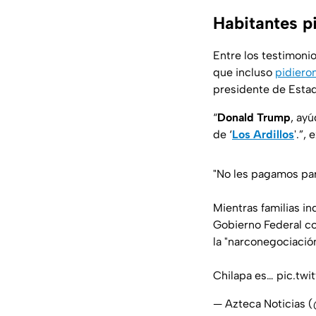
Habitantes p
Entre los testimoni
que incluso
pidiero
presidente de Esta
“
Donald Trump
, ay
de ‘
Los Ardillos
'.”,
"No les pagamos pa
Mientras familias in
Gobierno Federal c
la "narconegociación
Chilapa es…
pic.tw
— Azteca Noticias 