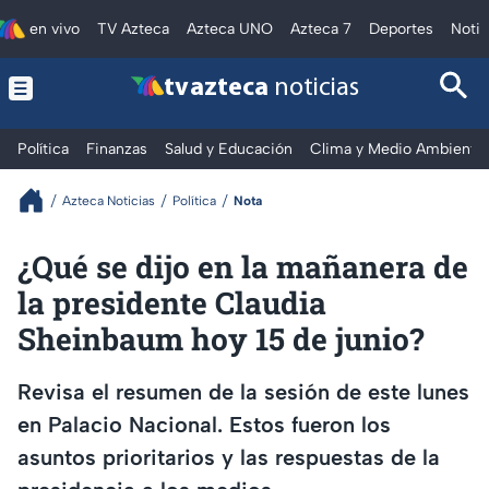
en vivo
TV Azteca
Azteca UNO
Azteca 7
Deportes
Notic
tv azteca
noticias
Política
Finanzas
Salud y Educación
Clima y Medio Ambiente
Azteca Noticias
Política
Nota
¿Qué se dijo en la mañanera de
la presidente Claudia
Sheinbaum hoy 15 de junio?
Revisa el resumen de la sesión de este lunes
en Palacio Nacional. Estos fueron los
asuntos prioritarios y las respuestas de la