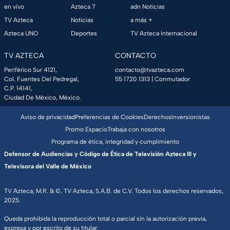
en vivo
Azteca 7
adn Noticias
TV Azteca
Noticias
a más +
Azteca UNO
Deportes
TV Azteca Internacional
TV AZTECA
CONTACTO
Periférico Sur 4121,
contacto@tvazteca.com
Col. Fuentes Del Pedregal,
55 1720 1313
| Conmutador
C.P. 14141,
Ciudad De México, México.
Aviso de privacidad
Preferencias de Cookies
Derechos
Inversionistas
Promo Espacio
Trabaja con nosotros
Programa de ética, integridad y cumplimiento
Defensor de Audiencias y Código de Ética de Televisión Azteca III y
Televisora del Valle de México
TV Azteca, M.R. & ©, TV Azteca, S.A.B. de C.V. Todos los derechos reservados,
2025.
Queda prohibida la reproducción total o parcial sin la autorización previa,
expresa y por escrito de su titular.