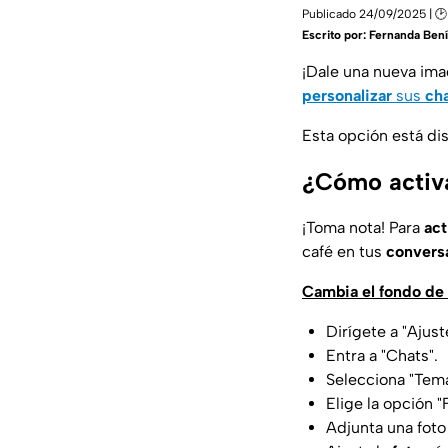
Publicado 24/09/2025 | 🕑 
Escrito por:
Fernanda Bení
¡Dale una nueva imag
personalizar
sus
cha
Esta opción está di
¿Cómo activ
¡Toma nota! Para
act
café en tus
convers
Cambia el fondo de
Dirígete a "Ajust
Entra a "Chats".
Selecciona "Tem
Elige la opción "
Adjunta una foto 