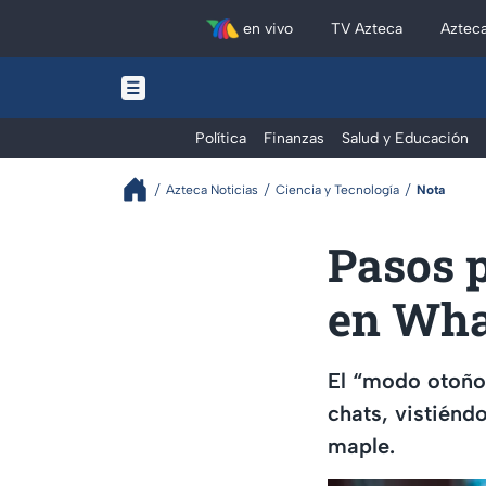
en vivo
TV Azteca
Aztec
Política
Finanzas
Salud y Educación
Azteca Noticias
Ciencia y Tecnología
Nota
Pasos p
en Wh
El “modo otoño”
chats, vistiénd
maple.