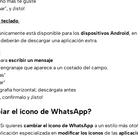
o más te guste
", y ¡listo!
 teclado
.
nicamente está disponible para los
dispositivos Android
, en
s deberán de descargar una aplicación extra.
t
para
escribir un mensaje
e engranaje que aparece a un costado del campo.
as"
ar"
grafía horizontal; descárgala antes
 confírmalo y ¡listo!
ar el ícono de WhatsApp?
 Si quieres
cambiar el ícono de WhatsApp
a un estilo más oto
licación especializada en
modificar los íconos
de las
aplicaci