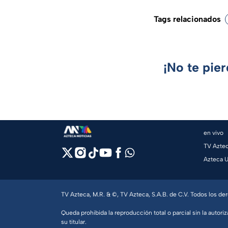
Tags relacionados
¡No te pie
en vivo
TV Azte
Azteca 
TV Azteca, M.R. & ©, TV Azteca, S.A.B. de C.V. Todos los d
Queda prohibida la reproducción total o parcial sin la autoriz
su titular.