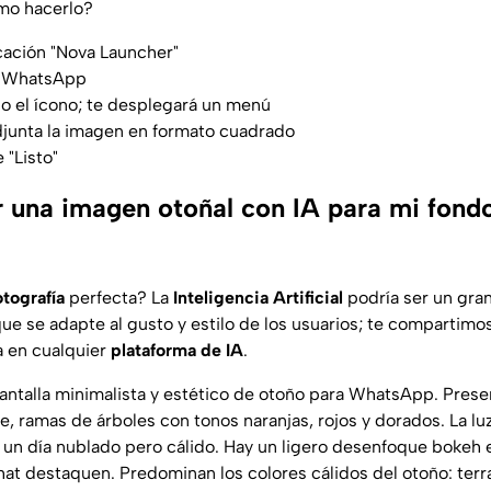
ómo hacerlo?
cación "Nova Launcher"
e WhatsApp
o el ícono; te desplegará un menú
adjunta la imagen en formato cuadrado
 "Listo"
una imagen otoñal con IA para mi fond
otografía
perfecta? La
Inteligencia Artificial
podría ser un gran
ue se adapte al gusto y estilo de los usuarios; te compartimo
a en cualquier
plataforma de IA
.
antalla minimalista y estético de otoño para WhatsApp. Prese
 ramas de árboles con tonos naranjas, rojos y dorados. La luz
 un día nublado pero cálido. Hay un ligero desenfoque bokeh 
hat destaquen. Predominan los colores cálidos del otoño: terr