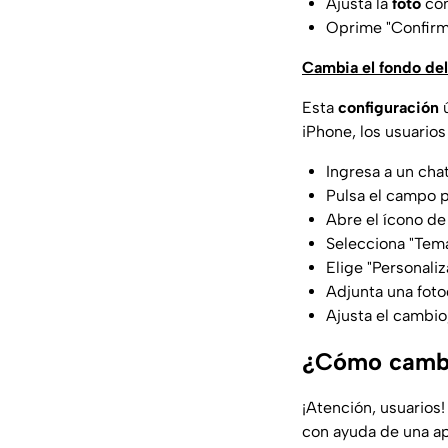
Ajusta la
foto
cóm
Oprime "Confirmar
Cambia el fondo del
Esta
configuración
ú
iPhone, los usuario
Ingresa a un cha
Pulsa el campo 
Abre el ícono d
Selecciona "Tem
Elige "Personaliz
Adjunta una foto
Ajusta el cambio,
¿Cómo cambi
¡Atención, usuarios!
con ayuda de una ap