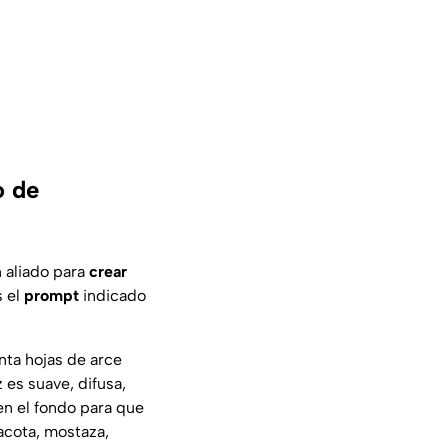
o de
 aliado para
crear
s el
prompt
indicado
nta hojas de arce
 es suave, difusa,
en el fondo para que
acota, mostaza,