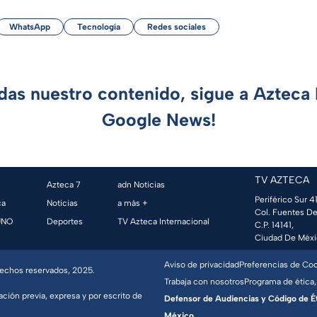
WhatsApp
Tecnología
Redes sociales
rdas nuestro contenido, sigue a Azteca 
Google News!
TV AZTECA
Azteca 7
adn Noticias
Periférico Sur 41
ca
Noticias
a más +
Col. Fuentes De
UNO
Deportes
TV Azteca Internacional
C.P. 14141,
Ciudad De Méxi
Aviso de privacidad
Preferencias de Co
erechos reservados, 2025.
Trabaja con nosotros
Programa de ética,
ación previa, expresa y por escrito de
Defensor de Audiencias y Código de Étic
México