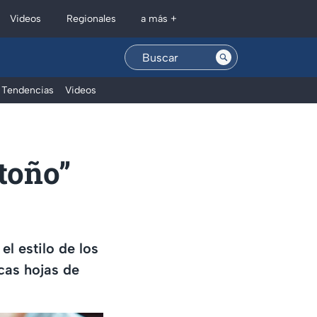
Regionales
Videos
a más +
Tendencias
Videos
toño”
l estilo de los
cas hojas de