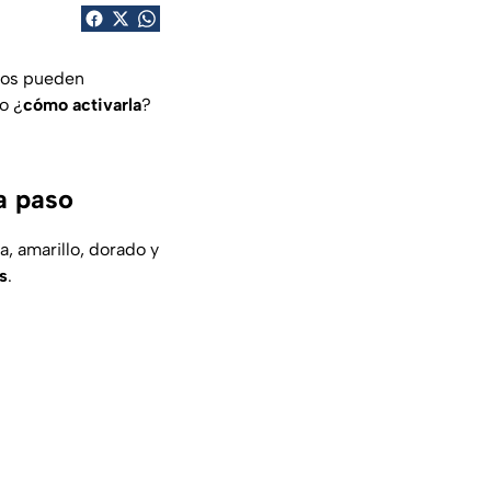
ios pueden
o ¿
cómo activarla
?
a paso
a, amarillo, dorado y
s
.