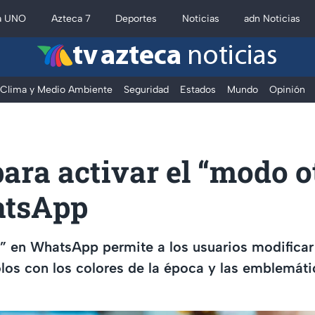
a UNO
Azteca 7
Deportes
Noticias
adn Noticias
tv azteca
noticias
Clima y Medio Ambiente
Seguridad
Estados
Mundo
Opinión
ara activar el “modo o
atsApp
 en WhatsApp permite a los usuarios modificar e
olos con los colores de la época y las emblemáti