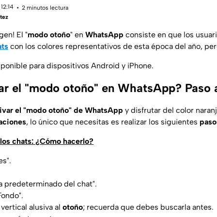
12:14
2 minutos lectura
tez
en! El "
modo otoño
" en
WhatsApp
consiste en que los usuar
ts
con los colores representativos de esta época del año, per
sponible para dispositivos Android y iPhone.
ar el "modo otoño" en WhatsApp? Paso 
ivar el "modo otoño" de WhatsApp
y disfrutar del color naranj
aciones
, lo único que necesitas es realizar los siguientes
paso
 los chats: ¿Cómo hacerlo?
es".
a predeterminado del chat".
Fondo".
vertical alusiva al
otoño
; recuerda que debes buscarla antes.