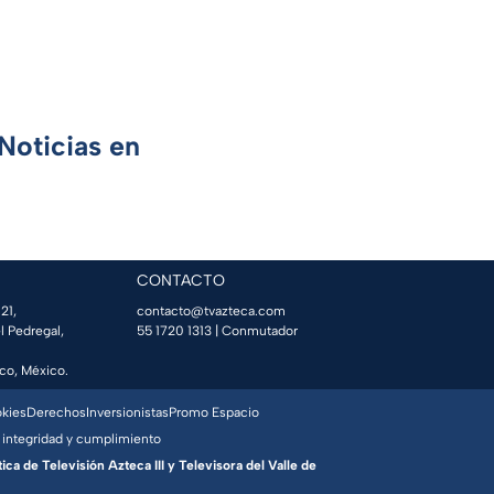
Noticias en
CONTACTO
21,
contacto@tvazteca.com
l Pedregal,
55 1720 1313
| Conmutador
co, México.
okies
Derechos
Inversionistas
Promo Espacio
 integridad y cumplimiento
a de Televisión Azteca III y Televisora del Valle de