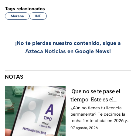
Tags relacionados
Morena
INE
¡No te pierdas nuestro contenido, sigue a
Azteca Noticias en Google News!
NOTAS
¡Que no se te pase el
tiempo! Este es el
último día para
¿Aún no tienes tu licencia
permanente? Te decimos la
tramitar la licencia
fecha límite oficial en 2026 y
permanente en CDMX y
los requisitos para tramitarla
07 agosto, 2026
Edomex
antes de que termine el