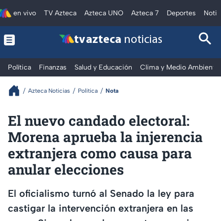
en vivo
TV Azteca
Azteca UNO
Azteca 7
Deportes
Notic
tv azteca
noticias
Política
Finanzas
Salud y Educación
Clima y Medio Ambiente
Azteca Noticias
Política
Nota
El nuevo candado electoral:
Morena aprueba la injerencia
extranjera como causa para
anular elecciones
El oficialismo turnó al Senado la ley para
castigar la intervención extranjera en las