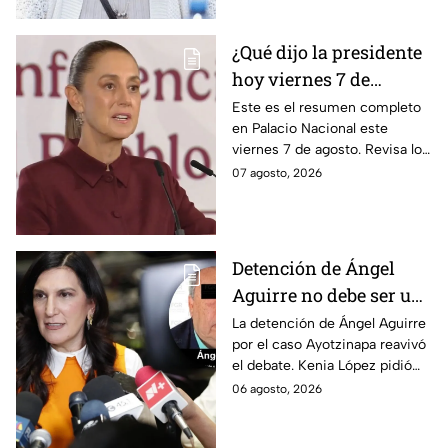
¿Qué dijo la presidente
hoy viernes 7 de
agosto? Resumen EN
Este es el resumen completo
en Palacio Nacional este
VIVO
viernes 7 de agosto. Revisa los
datos presentados y las
07 agosto, 2026
respuestas de la presidente al
momento.
Detención de Ángel
Aguirre no debe ser un
distractor, pide Kenia
La detención de Ángel Aguirre
por el caso Ayotzinapa reavivó
López; exige justicia
el debate. Kenia López pidió
por caso Ayotzinapa
que no sea un distractor
06 agosto, 2026
político, sino justicia para las
familias.