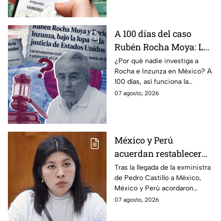
programa.
A 100 días del caso
Rubén Rocha Moya: La
estrategia de Morena
¿Por qué nadie investiga a
Rocha e Inzunza en México? A
para blindar al
100 días, así funciona la
gobernador de Sinaloa
estrategia de Morena para
07 agosto, 2026
intentar enterrar el tema de
sus vínculos con el
narcotráfico.
México y Perú
acuerdan restablecer
relaciones
Tras la llegada de la exministra
de Pedro Castillo a México,
diplomáticas tras
México y Perú acordaron
llegada de Betssy
reanudar relaciones desde
07 agosto, 2026
Chávez al país
aquella ruptura en noviembre
de 2025.