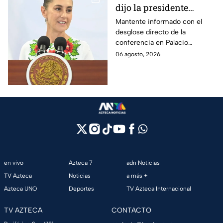
dijo la presidente
Claudia Sheinbaum
Mantente informado con el
desglose directo de la
hoy jueves 6 de agosto
conferencia en Palacio
en la mañanera
Nacional este jueves 6 de
06 agosto, 2026
agosto. Descubre las medidas
anunciadas por la presidente
en tiempo real.
en vivo
Azteca 7
adn Noticias
TV Azteca
Noticias
a más +
Azteca UNO
Deportes
TV Azteca Internacional
TV AZTECA
CONTACTO