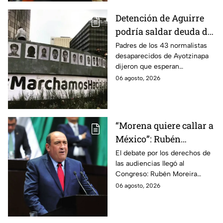
Detención de Aguirre
podría saldar deuda de
justicia: padres de los
Padres de los 43 normalistas
desaparecidos de Ayotzinapa
43 de Ayotzinapa
dijeron que esperan
información oficial sobre la
06 agosto, 2026
detención de Ángel Aguirre,
quien ya está en el penal del
Altiplano.
“Morena quiere callar a
México”: Rubén
Moreira pide frenar
El debate por los derechos de
las audiencias llegó al
discusión de
Congreso: Rubén Moreira
lineamientos de
reclama una consulta con
06 agosto, 2026
audiencias hasta
voces del sector de
escuchar a periodistas
comunicación.
y expertos