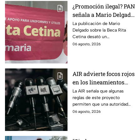
¿Promoción ilegal? PAN
señala a Mario Delgado
por publicación sobre
La publicación de Mario
Delgado sobre la Beca Rita
la Beca Rita Cetina
Cetina desató un
enfrentamiento entre Morena
06 agosto, 2026
y el PAN, que acusa posible
promoción personalizada y
hasta peculado.
AIR advierte focos rojos
en los lineamientos
para proteger a las
La AIR señala que algunas
reglas de este proyecto
audiencias
permiten que una autoridad
gubernamental supervise,
06 agosto, 2026
revise y hasta castigue el
contenido que transmiten los
medios.