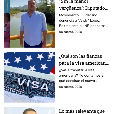
"Sin la menor
vergüenza": Diputado
Juan Zavala denuncia
Movimiento Ciudadano
denuncia a “Andy” López
ante el INE a Andy
Beltrán ante el INE por actos
López Beltrán por
anticipados de campaña en
06 agosto, 2026
campaña anticipada en
Tabasco.
Tabasco
¿Qué son las fianzas
para la visa americana
y por qué causan tanta
¿Vas a tramitar la visa
americana? Te contamos en
controversia?
qué consiste el nuevo
programa de fianzas
06 agosto, 2026
reembolsables de hasta 15 mil
dólares y a qué países aplica.
Lo más relevante que