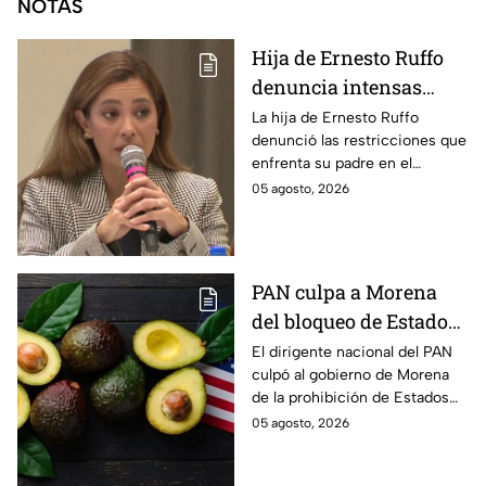
NOTAS
Hija de Ernesto Ruffo
denuncia intensas
restricciones en el
La hija de Ernesto Ruffo
denunció las restricciones que
Altiplano; buscan que
enfrenta su padre en el
salga del penal
Altiplano y anunció que
05 agosto, 2026
buscarán un amparo para que
continúe su proceso en prisión
domiciliaria.
PAN culpa a Morena
del bloqueo de Estados
Unidos al aguacate de
El dirigente nacional del PAN
culpó al gobierno de Morena
Michoacán
de la prohibición de Estados
Unidos para exportar aguacate
05 agosto, 2026
de Michoacán.