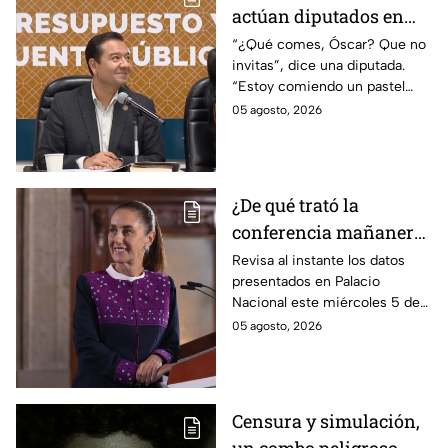
actúan diputados en
Comisión de
“¿Qué comes, Óscar? Que no
invitas”, dice una diputada.
Presupuesto
“Estoy comiendo un pastel
muy rico”, responde Óscar
05 agosto, 2026
Bautista del PVEM. Así el
actuar de los legisladores en
plena Comisión de
Presupuesto.
¿De qué trató la
conferencia mañanera
este miércoles 5 de
Revisa al instante los datos
presentados en Palacio
agosto? Resumen EN
Nacional este miércoles 5 de
VIVO
agosto. Entérate de los
05 agosto, 2026
acuerdos del gobierno y las
respuestas de la presidente en
vivo.
Censura y simulación,