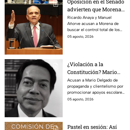
Oposición en el Senado
advierten que Morena
busca silenciar a la
Ricardo Anaya y Manuel
Añorve acusan a Morena de
prensa como en
buscar el control total de los
Venezuela, Cuba y
medios con nuevos
05 agosto, 2026
Nicaragua
lineamientos de censura.
¿Violación a la
Constitución? Mario
Delgado usa la beca
Acusan a Mario Delgado de
propaganda y clientelismo por
Rita Cetina para hacer
promocionar apoyos escolares
propaganda
como un “favor” del gobierno.
05 agosto, 2026
Pastel en sesión: Así