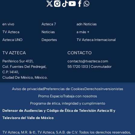
en vivo
Azteca 7
adn Noticias
TV Azteca
Noticias
a más +
Azteca UNO
Deportes
TV Azteca Internacional
TV AZTECA
CONTACTO
Periférico Sur 4121,
contacto@tvazteca.com
Col. Fuentes Del Pedregal,
55 1720 1313
| Conmutador
C.P. 14141,
Ciudad De México, México.
Aviso de privacidad
Preferencias de Cookies
Derechos
Inversionistas
Promo Espacio
Trabaja con nosotros
Programa de ética, integridad y cumplimiento
Defensor de Audiencias y Código de Ética de Televisión Azteca III y
Televisora del Valle de México
TV Azteca, M.R. & ©, TV Azteca, S.A.B. de C.V. Todos los derechos reservados,