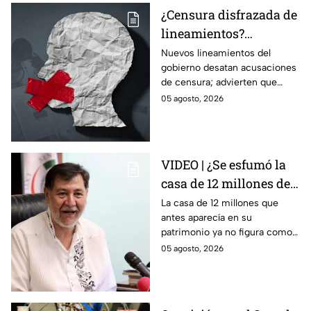
¿Censura disfrazada de
lineamientos?
Gobierno podría
Nuevos lineamientos del
gobierno desatan acusaciones
decidir qué es verdad y
de censura; advierten que
qué mentira; advierte
permitirían decidir qué es
05 agosto, 2026
Maru Campos
verdad o mentira y sancionar a
medios críticos.
VIDEO | ¿Se esfumó la
casa de 12 millones de
Noroña? Esto
La casa de 12 millones que
antes aparecía en su
respondió sobre su
patrimonio ya no figura como
declaración
inmueble en su declaración.
05 agosto, 2026
patrimonial 2026
Noroña asegura que todo se
explica por el crédito.