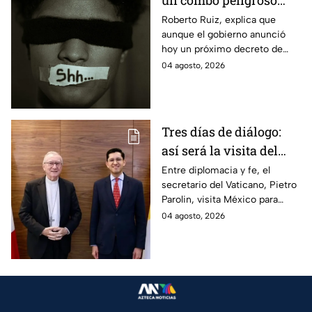
un combo peligroso
desde el poder a la
Roberto Ruiz, explica que
aunque el gobierno anunció
sociedad
hoy un próximo decreto de
transparencia, en los hechos
04 agosto, 2026
se trata de solapar la opacidad
y vaticina censura.
Tres días de diálogo:
así será la visita del
secretario del Vaticano
Entre diplomacia y fe, el
secretario del Vaticano, Pietro
a México
Parolin, visita México para
reunirse con autoridades y
04 agosto, 2026
abordar temas de la relación
bilateral.