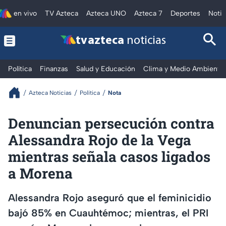
en vivo
TV Azteca
Azteca UNO
Azteca 7
Deportes
Notic
tv azteca
noticias
Política
Finanzas
Salud y Educación
Clima y Medio Ambiente
Azteca Noticias
Política
Nota
Denuncian persecución contra
Alessandra Rojo de la Vega
mientras señala casos ligados
a Morena
Alessandra Rojo aseguró que el feminicidio
bajó 85% en Cuauhtémoc; mientras, el PRI