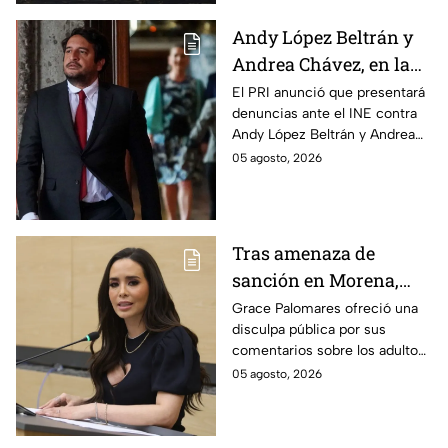
Andy López Beltrán y
Andrea Chávez, en la
mira del PRI por
El PRI anunció que presentará
denuncias ante el INE contra
presuntos actos
Andy López Beltrán y Andrea
anticipados de
Chávez, al acusarlos de realizar
05 agosto, 2026
campaña
presuntos actos anticipados
de campaña.
Tras amenaza de
sanción en Morena,
Grace Palomares pide
Grace Palomares ofreció una
disculpa pública por sus
perdón a adultos
comentarios sobre los adultos
mayores
mayores y aseguró que acatará
05 agosto, 2026
la resolución de Morena sobre
su futuro político.