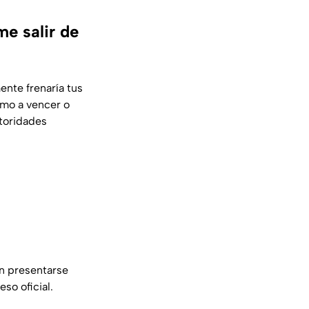
e salir de
nte frenaría tus
imo a vencer o
utoridades
n presentarse
so oficial.