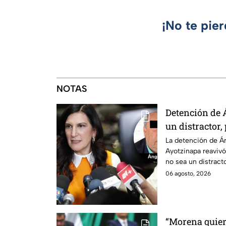
¡No te pie
NOTAS
Detención de 
un distractor,
justicia por c
La detención de Án
Ayotzinapa reavivó
no sea un distractor
familias.
06 agosto, 2026
“Morena quier