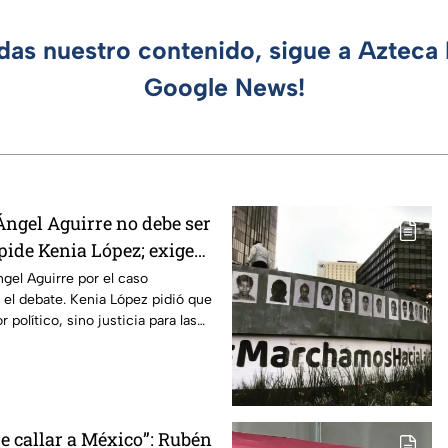
rdas nuestro contenido, sigue a Azteca 
Google News!
Ángel Aguirre no debe ser
 pide Kenia López; exige
aso Ayotzinapa
gel Aguirre por el caso
 el debate. Kenia López pidió que
 político, sino justicia para las
e callar a México”: Rubén