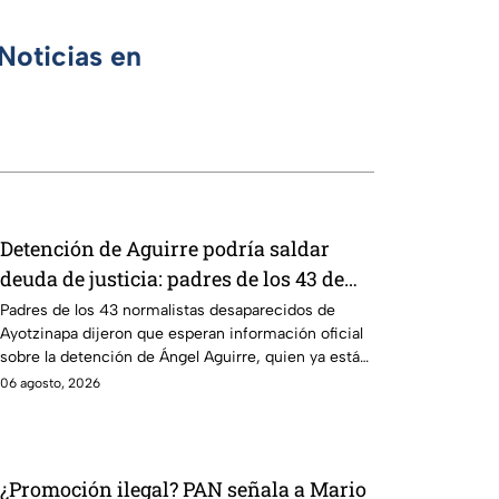
Noticias en
Detención de Aguirre podría saldar
deuda de justicia: padres de los 43 de
Ayotzinapa
Padres de los 43 normalistas desaparecidos de
Ayotzinapa dijeron que esperan información oficial
sobre la detención de Ángel Aguirre, quien ya está
en el penal del Altiplano.
06 agosto, 2026
¿Promoción ilegal? PAN señala a Mario