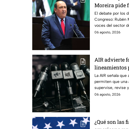
Moreira pide 
lineamientos 
El debate por los d
Congreso: Rubén M
escuchar a per
voces del sector 
06 agosto, 2026
AIR advierte f
lineamientos p
audiencias
La AIR señala que 
permiten que una 
supervise, revise 
transmiten los me
06 agosto, 2026
¿Qué son las f