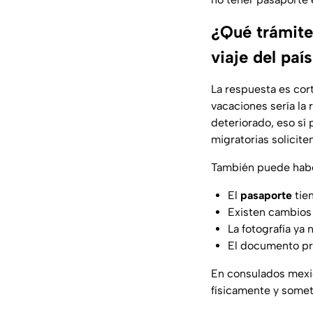
¿Qué trámite
viaje del paí
La respuesta es cor
vacaciones sería la
deteriorado, eso sí
migratorias solicite
También puede habe
El
pasaporte
tien
Existen cambios 
La fotografía ya 
El documento pre
En consulados mexi
físicamente y somet