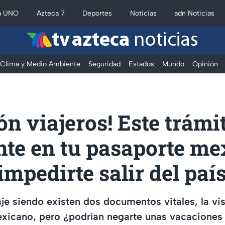
a UNO
Azteca 7
Deportes
Noticias
adn Noticias
tv azteca
noticias
Clima y Medio Ambiente
Seguridad
Estados
Mundo
Opinión
ón viajeros! Este trámi
nte en tu pasaporte m
impedirte salir del paí
iaje siendo existen dos documentos vitales, la v
xicano, pero ¿podrían negarte unas vacaciones 