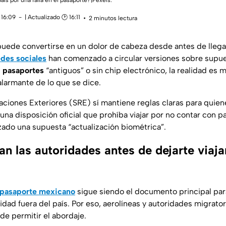
país por una falla en el pasaporte?|Pexels.
 16:09
| Actualizado 🕑 16:11
2 minutos lectura
 puede convertirse en un dolor de cabeza desde antes de llega
edes sociales
han comenzado a circular versiones sobre supue
n
pasaportes
“antiguos” o sin chip electrónico, la realidad es 
larmante de lo que se dice.
aciones Exteriores (SRE) sí mantiene reglas claras para quiene
 una disposición oficial que prohíba viajar por no contar con 
izado una supuesta “actualización biométrica”.
an las autoridades antes de dejarte viaja
pasaporte mexicano
sigue siendo el documento principal par
idad fuera del país. Por eso, aerolíneas y autoridades migrator
de permitir el abordaje.