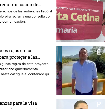
frenar discusión de
de audiencias hasta
erechos de las audiencias llegó al
oreira reclama una consulta con
iodistas y expertos
de comunicación.
ocos rojos en los
ara proteger a las
algunas reglas de este proyecto
autoridad gubernamental
y hasta castigue el contenido que
dios.
ianzas para la visa