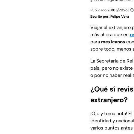
¿Podrían negarte salir del 
Publicado 28/05/2026 | 🕑
Escrito por:
Felipe Vera
Viajar al extranjero
más ahora que en
r
para
mexicanos
co
sobre todo, menos a
La Secretaría de Rel
país, pero no existe
o por no haber real
¿Qué sí revis
extranjero?
¡Ojo y toma nota! El
identidad y nacional
varios puntos antes 