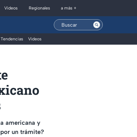
Regionales
Videos
a más +
Tendencias
Videos
te
exicano
s
isa americana y
por un trámite?