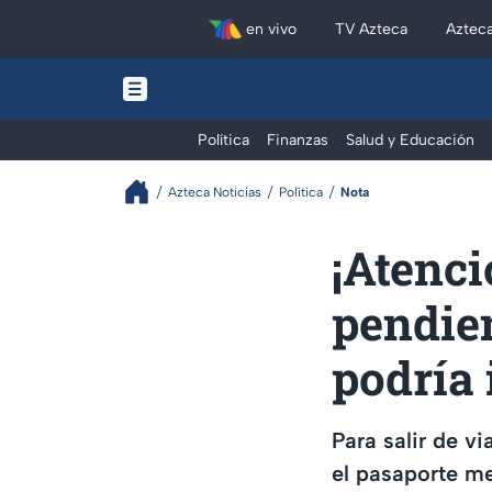
en vivo
TV Azteca
Aztec
Política
Finanzas
Salud y Educación
Azteca Noticias
Política
Nota
¡Atenci
pendie
podría 
Para salir de v
el pasaporte me