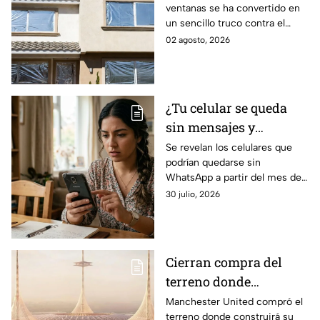
ventanas se ha convertido en
con papel aluminio y lo
un sencillo truco contra el
que dicen los
calor, pero ¿realmente
02 agosto, 2026
científicos sobre su
funciona? Esto explica la
efectividad
ciencia sobre su efectividad.
¿Tu celular se queda
sin mensajes y
llamadas? Por esta
Se revelan los celulares que
podrían quedarse sin
razón podrías perder
WhatsApp a partir del mes de
WhatsApp en agosto;
agosto 2026 debido a ciertos
30 julio, 2026
lista de dispositivos
cambios en la plataforma de
afectados
mensajería de Meta.
Cierran compra del
terreno donde
construirán nuevo
Manchester United compró el
terreno donde construirá su