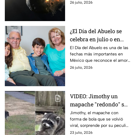
2030. Conoce los detalles de
26 julio, 2026
este proyecto de defensa
planetaria.
¿El Día del Abuelo se
celebra en julio o en
agosto? La fecha en la
El Día del Abuelo es una de las
fechas más importantes en
que se celebra en
México que reconoce el amor,
México y por qué hay
respeto y el valor de los
26 julio, 2026
dos fechas
adultos mayores, pero ¿en qué
mes se celebra?
VIDEO: Jimothy un
mapache "redondo" se
vuelve viral: La
Jimothy, el mapache con
forma de bola que se volvió
explicación detrás de
viral, sorprende por su peculiar
su peculiar aspecto
apariencia. Su singular aspecto
23 julio, 2026