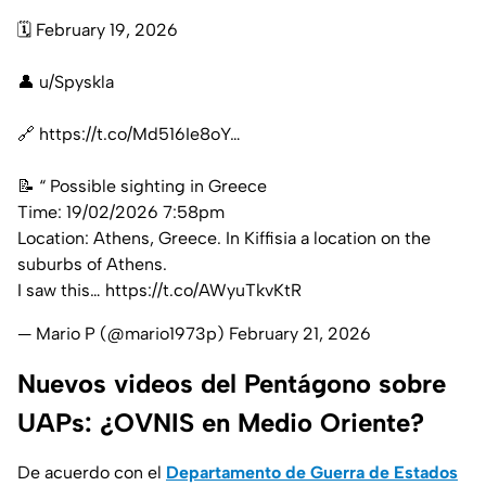
🗓️ February 19, 2026
👤 u/Spyskla
🔗
https://t.co/Md516Ie8oY
…
📝 “ Possible sighting in Greece
Time: 19/02/2026 7:58pm
Location: Athens, Greece. In Kiffisia a location on the
suburbs of Athens.
I saw this…
https://t.co/AWyuTkvKtR
— Mario P (@mario1973p)
February 21, 2026
Nuevos videos del Pentágono sobre
UAPs: ¿OVNIS en Medio Oriente?
De acuerdo con el
Departamento de Guerra de Estados