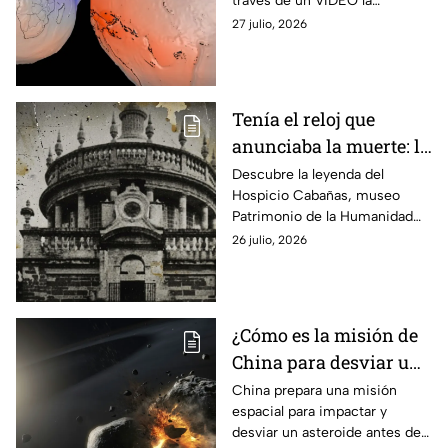
través de un VIDEO la
verdadera forma
verdadera forma del planeta
27 julio, 2026
mediante su modelo geoide.
Tenía el reloj que
anunciaba la muerte: la
leyenda que esconde el
Descubre la leyenda del
Hospicio Cabañas, museo
museo patrimonio de la
Patrimonio de la Humanidad
humanidad en México
en Jalisco, donde un antiguo
26 julio, 2026
reloj ‘anunciaba’ la muerte de
los niños que vivían ahí.
¿Cómo es la misión de
China para desviar un
asteroide antes de
China prepara una misión
espacial para impactar y
2030?
desviar un asteroide antes de