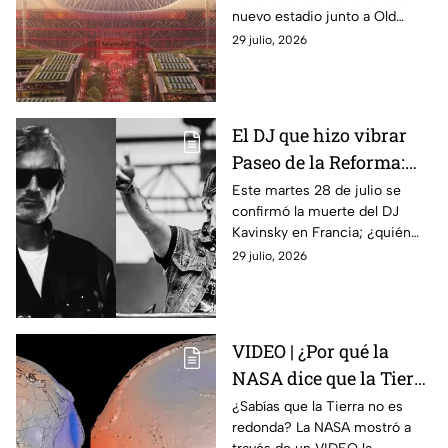
estadio de equipo de
nuevo estadio junto a Old
Primera División con
Trafford; el recinto tendrá
29 julio, 2026
techo estilo carpa de
capacidad para 100 mil
circo
personas y un techo estilo
carpa de circo.
El DJ que hizo vibrar
Paseo de la Reforma:
¿Quién era Kavinsky y
Este martes 28 de julio se
confirmó la muerte del DJ
cuáles fueron sus
Kavinsky en Francia; ¿quién
canciones más
era, cuáles son sus canciones
29 julio, 2026
famosas?
más famosas y cuándo estuvo
en México?
VIDEO | ¿Por qué la
NASA dice que la Tierra
no es una esfera
¿Sabías que la Tierra no es
redonda? La NASA mostró a
perfecta? Esta es su