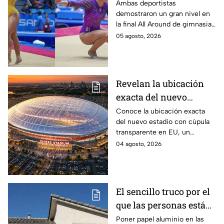
son las gimnastas
Ambas deportistas
demostraron un gran nivel en
mexicanas que
la final All Around de gimnasia
dominaron el podio en
artística, poniendo en alto el
05 agosto, 2026
gimnasia artística
nombre de México en los
Juegos de Santo Domingo
2026.
Revelan la ubicación
exacta del nuevo
estadio de cúpula
Conoce la ubicación exacta
del nuevo estadio con cúpula
transparente que
transparente en EU, un
generó polémica por
proyecto que generó polémica
04 agosto, 2026
tener demasiados
por contemplar un exceso de
lugares de
lugares de estacionamiento.
estacionamiento
El sencillo truco por el
que las personas están
tapando sus ventanas
Poner papel aluminio en las