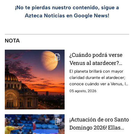
¡No te pierdas nuestro contenido, sigue a
Azteca Noticias en Google News!
NOTA
¿Cuándo podrá verse
Venus al atardecer?
Esta es la fecha y la
El planeta brillará con mayor
claridad durante el atardecer;
mejor hora para
conoce cuándo ver a Venus, la
observarlo
mejor hora y hacia dónde
05 agosto, 2026
mirar para encontrarlo en el
cielo.
¡Actuación de oro Santo
Domingo 2026! Ellas