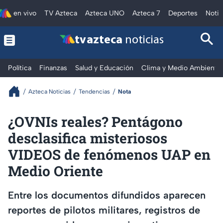
en vivo
TV Azteca
Azteca UNO
Azteca 7
Deportes
Notic
tv azteca
noticias
Política
Finanzas
Salud y Educación
Clima y Medio Ambiente
Azteca Noticias
Tendencias
Nota
¿OVNIs reales? Pentágono
desclasifica misteriosos
VIDEOS de fenómenos UAP en
Medio Oriente
Entre los documentos difundidos aparecen
reportes de pilotos militares, registros de