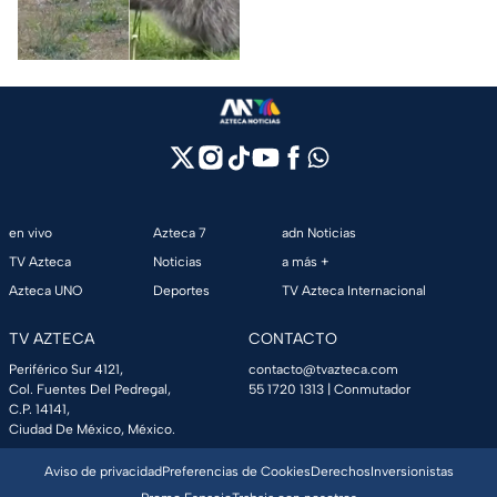
tiene una explicación; esto es
lo que le pasó.
en vivo
Azteca 7
adn Noticias
TV Azteca
Noticias
a más +
Azteca UNO
Deportes
TV Azteca Internacional
TV AZTECA
CONTACTO
Periférico Sur 4121,
contacto@tvazteca.com
Col. Fuentes Del Pedregal,
55 1720 1313
| Conmutador
C.P. 14141,
Ciudad De México, México.
Aviso de privacidad
Preferencias de Cookies
Derechos
Inversionistas