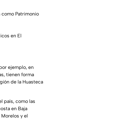
a como Patrimonio
icos en El
 por ejemplo, en
as, tienen forma
región de la Huasteca
el país, como las
gosta en Baja
 Morelos y el