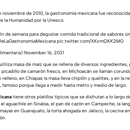
e noviembre de 2010, la gastronomía mexicana fue reconocid
 de la Humanidad por la Unesco.
in de semana para degustar comida tradicional de sabores ún
DeLaGastronomíaMexicana
pic.twitter.com/XKcmQKK2MG
limentaria)
November 16, 2021
e utiliza masa de maíz que se rellena de diversos ingredientes,
n picadillo de camarón fresco, en Michoacán se llaman corund
n relleno, en Chiapas la masa lleva chipilín y quelites, y en la 
l, famoso porque llega a medir hasta metro y medio de largo.
icana
tiene otros platillos típicos que se disfrutan a lo largo d
 el aguachile en Sinaloa, el pan de cazón en Campeche, la lan
amayas en Guanajuato, la torta ahogada en Jalisco, la cecina en
ón.