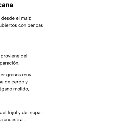
cana
n desde el maíz
cubiertos con pencas
 proviene del
eparación.
ener granos muy
ne de cerdo y
régano molido,
l frijol y del nopal.
ia
ancestral.