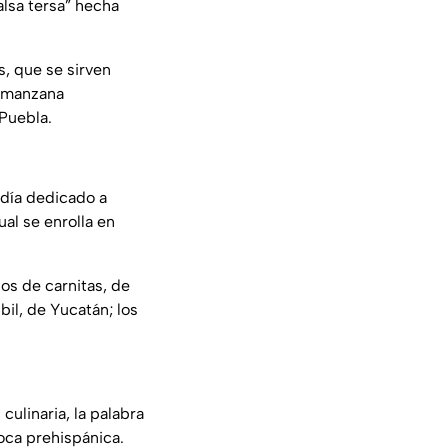
lsa tersa” hecha
s, que se sirven
a manzana
 Puebla.
 día dedicado a
ual se enrolla en
os de carnitas, de
bil, de Yucatán; los
culinaria, la palabra
poca prehispánica.