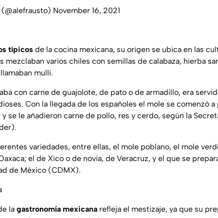
o (@alefrausto)
November 16, 2021
los típicos
de la cocina mexicana, su origen se ubica en las cu
s mezclaban varios chiles con semillas de calabaza, hierba san
e llamaban
mulli
.
a con carne de guajolote, de pato o de armadillo, era servi
dioses. Con la llegada de los españoles el mole se comenzó a
 y se le añadieron carne de pollo, res y cerdo, según la Secret
der).
rentes variedades, entre ellas, el mole poblano, el mole verde
 Oaxaca; el de Xico o de novia, de Veracruz, y el que se prepa
dad de México (CDMX).
a
de la
gastronomía mexicana
refleja el mestizaje, ya que su pr