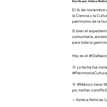
Escrito por:
Azteca Notici
El 16 de noviembre 
la Ciencia y la Cult
patrimonio de la hu
Si bien el expedient
comunitaria, ancest
para toda la gastron
Hoy es el
#DíaNaci
💠 La fecha fue inst
#PatrimonioCultur
💠
#México
tiene 1
pic.twitter.com/9
— Azteca Noticias 