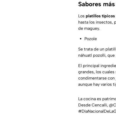
Sabores más 
Los
platillos típicos
hasta los insectos,
de maguey.
Pozole
Se trata de un plati
náhuatl
pozolli
, que
El principal ingredi
grandes, los cuales
condimentarse con j
aunque hay varios t
La cocina es patrimo
Desde Cencalli,
@CC
#DíaNacionalDeLaG