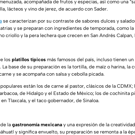
enuzada, acompañada de frutos y especias, así como una “sa
la, lácteos y vino de jerez, de acuerdo con Sader.
a
se caracterizan por su contraste de sabores dulces y salado
 patrias y se preparan con ingredientes de temporada, como l
no criollo y la pera lechera que crecen en San Andrés Calpan,
re los
platillos típicos
más famosos del país, incluso tienen un
. La base de su preparación es la tortilla, de maíz o harina, la c
 carne y se acompaña con salsa y cebolla picada.
populares están los de carne al pastor, clásicos de la CDMX; l
rbacoa, de Hidalgo y el Estado de México; los de cochinita pi
en Tlaxcala, y el taco gobernador, de Sinaloa.
 de la
gastronomía mexicana
y una expresión de la creatividad 
áhuatl y significa envuelto, su preparación se remonta a la é