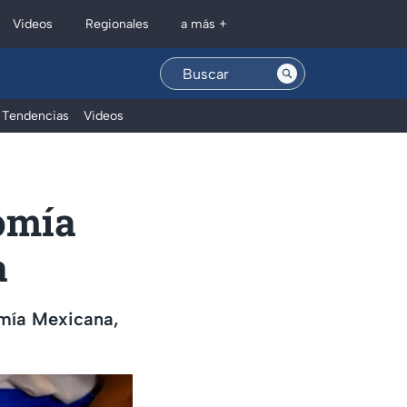
Regionales
Videos
a más +
Tendencias
Videos
nomía
a
omía Mexicana,