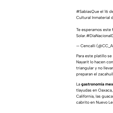
#SabíasQue
el 16 d
Cultural Inmaterial
Te esperamos este f
Solar.
#DíaNacional
— Cencalli (@CC_A
Para este platillo s
Nayarit lo hacen co
triangular y no lleva
preparan el zacahui
La
gastronomía mex
tlayudas en Oaxaca,
California, las guac
cabrito en Nuevo Le