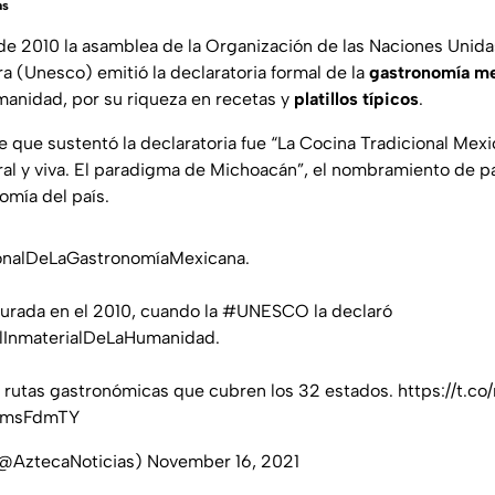
as
de 2010 la asamblea de la Organización de las Naciones Unida
ura (Unesco) emitió la declaratoria formal de la
gastronomía m
manidad, por su riqueza en recetas y
platillos típicos
.
e que sustentó la declaratoria fue “La Cocina Tradicional Mexi
ral y viva. El paradigma de Michoacán”, el nombramiento de pa
omía del país.
onalDeLaGastronomíaMexicana
.
aurada en el 2010, cuando la
#UNESCO
la declaró
alInmaterialDeLaHumanidad
.
8 rutas gastronómicas que cubren los 32 estados.
https://t.c
s3msFdmTY
(@AztecaNoticias)
November 16, 2021