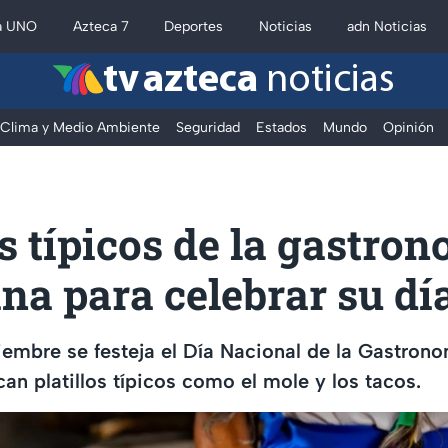
a UNO
Azteca 7
Deportes
Noticias
adn Noticias
tv azteca
noticias
Clima y Medio Ambiente
Seguridad
Estados
Mundo
Opinión
os típicos de la gastro
a para celebrar su dí
embre se festeja el Día Nacional de la Gastron
can platillos típicos como el mole y los tacos.