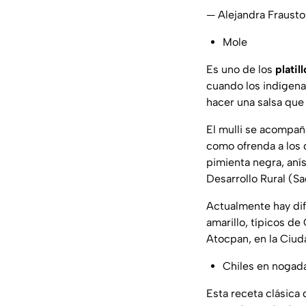
— Alejandra Fraust
Mole
Es uno de los
platil
cuando los indígena
hacer una salsa qu
El
mulli
se acompañab
como ofrenda a los 
pimienta negra, anís
Desarrollo Rural (Sa
Actualmente hay dife
amarillo, típicos de
Atocpan, en la Ciu
Chiles en nogad
Esta receta clásica 