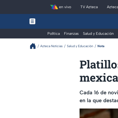
en vivo
TV Azteca
Aztec
Política
Finanzas
Salud y Educación
Azteca Noticias
Salud y Educación
Nota
Platill
mexican
Cada 16 de novi
en la que desta