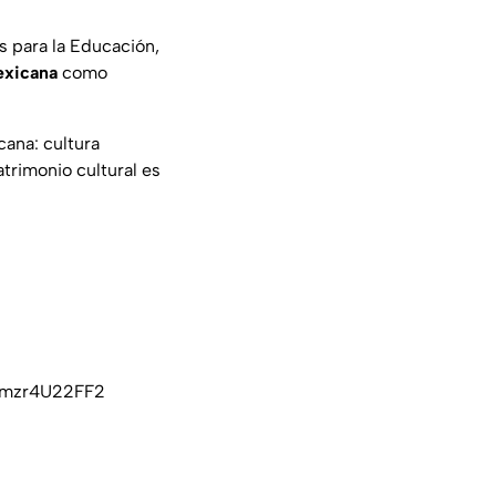
s para la Educación,
exicana
como
cana: cultura
trimonio cultural es
o/mzr4U22FF2