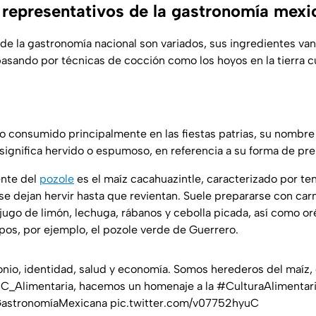
representativos de la gastronomía mexi
de la gastronomía nacional son variados, sus ingredientes va
 pasando por técnicas de cocción como los hoyos en la tierra 
llo consumido principalmente en las fiestas patrias, su nombre
 significa hervido o espumoso, en referencia a su forma de pr
ente del
pozole
es el maíz cacahuazintle, caracterizado por t
 se dejan hervir hasta que revientan. Suele prepararse con car
ugo de limón, lechuga, rábanos y cebolla picada, así como o
ipos, por ejemplo, el pozole verde de Guerrero.
nio, identidad, salud y economía. Somos herederos del maíz, de
_Alimentaria
, hacemos un homenaje a la
#CulturaAlimentar
astronomíaMexicana
pic.twitter.com/v07752hyuC