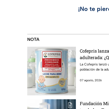
¡No te pie
NOTA
Cofepris lanza
adulterada: ¿
identificarla?
La Cofepris lanzó 
población de la ad
07 agosto, 2026
Fundación Mi