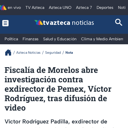
en vivo
TV Azteca
Azteca UNO
Azteca 7
Deportes
Notic
tv azteca
noticias
Política
Finanzas
Salud y Educación
Clima y Medio Ambiente
Azteca Noticias
Seguridad
Nota
Fiscalía de Morelos abre
investigación contra
exdirector de Pemex, Víctor
Rodríguez, tras difusión de
video
Víctor Rodríguez Padilla, exdirector de