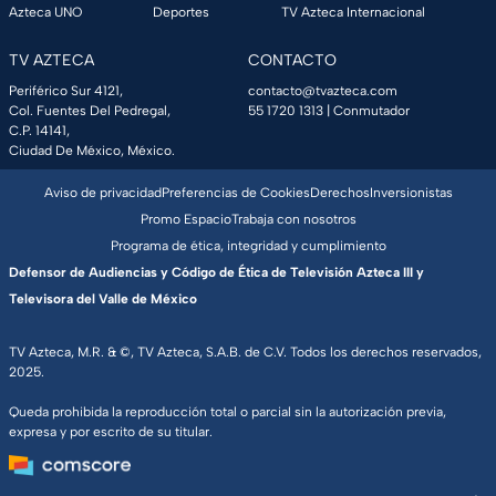
Azteca UNO
Deportes
TV Azteca Internacional
TV AZTECA
CONTACTO
Periférico Sur 4121,
contacto@tvazteca.com
Col. Fuentes Del Pedregal,
55 1720 1313
| Conmutador
C.P. 14141,
Ciudad De México, México.
Aviso de privacidad
Preferencias de Cookies
Derechos
Inversionistas
Promo Espacio
Trabaja con nosotros
Programa de ética, integridad y cumplimiento
Defensor de Audiencias y Código de Ética de Televisión Azteca III y
Televisora del Valle de México
TV Azteca, M.R. & ©, TV Azteca, S.A.B. de C.V. Todos los derechos reservados,
2025.
Queda prohibida la reproducción total o parcial sin la autorización previa,
expresa y por escrito de su titular.