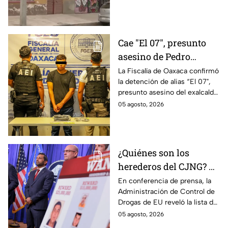
víctima de este delito que se
castiga con cárcel.
Cae "El 07", presunto
asesino de Pedro
Martínez, exalcalde de
La Fiscalía de Oaxaca confirmó
la detención de alias “El 07",
Oaxaca, ligado a "Los
presunto asesino del exalcalde
Rusos"
de San Juan Cacahuatepec e
05 agosto, 2026
integrante del grupo Los
Rusos.
¿Quiénes son los
herederos del CJNG? La
lista negra los líderes
En conferencia de prensa, la
Administración de Control de
por la que EU ofrece 100
Drogas de EU reveló la lista de
mdd; perfiles, alias y
los líderes del CJNG y al
05 agosto, 2026
delitos
sucesor de Nemesio