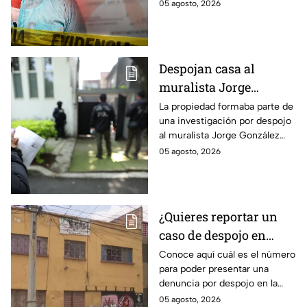
un intento de fraude para
05 agosto, 2026
conseguir el dinero con un
cheque falso.
Despojan casa al
muralista Jorge
González Camarena en
La propiedad formaba parte de
una investigación por despojo
la Del Valle y la
al muralista Jorge González
recupera| FOTOS
Camarena por un predio en la
05 agosto, 2026
colonia del Valle, alcaldía
Benito Juárez.
¿Quieres reportar un
caso de despojo en
CDMX? El número que
Conoce aquí cuál es el número
para poder presentar una
tienes que marcar y lo
denuncia por despojo en la
que tienes que hacer
CDMX y qué hacer si eres
05 agosto, 2026