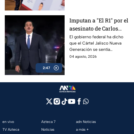
Oseguera, “El Mencho”.
Imputan a "El R1" por el
asesinato de Carlos
Manzo
El gobierno federal ha dicho
que el Cártel Jalisco Nueva
Generación se sentía
provocado por Carlos Manzo,
04 agosto, 2026
alcalde de Uruapan, y por eso
2:47
lo mataron.
en vivo
Azteca 7
adn Noticias
TV Azteca
Noticias
a más +