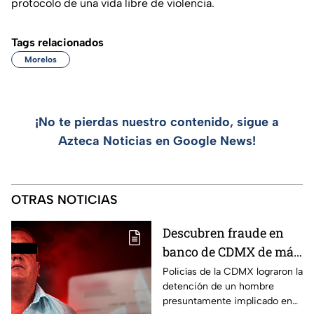
protocolo de una vida libre de violencia.
Tags relacionados
Morelos
¡No te pierdas nuestro contenido, sigue a
Azteca Noticias en Google News!
OTRAS NOTICIAS
Descubren fraude en
banco de CDMX de más
de 400 mil pesos con
Policías de la CDMX lograron la
detención de un hombre
un cheque falso
presuntamente implicado en