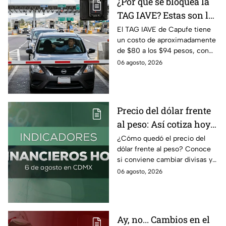
¿Por qué se bloquea la
TAG IAVE? Estas son las
razones por las que no
El TAG IAVE de Capufe tiene
un costo de aproximadamente
pasa en la caseta
de $80 a los $94 pesos, con
IVA incluido; te compartimos
06 agosto, 2026
las razones por las que podría
bloquearse.
Precio del dólar frente
al peso: Así cotiza hoy 6
de agosto 2026
¿Cómo quedó el precio del
dólar frente al peso? Conoce
si conviene cambiar divisas y
cómo el flujo en el estrecho de
06 agosto, 2026
Ormuz afecta al precio del
petróleo.
Ay, no... Cambios en el