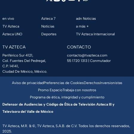
en vivo
Azteca 7
adn Noticias
TV Azteca
Noticias
a más +
Azteca UNO
Deportes
TV Azteca Internacional
TV AZTECA
CONTACTO
Periférico Sur 4121,
contacto@tvazteca.com
Col. Fuentes Del Pedregal,
55 1720 1313
| Conmutador
C.P. 14141,
Ciudad De México, México.
Aviso de privacidad
Preferencias de Cookies
Derechos
Inversionistas
Promo Espacio
Trabaja con nosotros
Programa de ética, integridad y cumplimiento
Defensor de Audiencias y Código de Ética de Televisión Azteca III y
Televisora del Valle de México
TV Azteca, M.R. & ©, TV Azteca, S.A.B. de C.V. Todos los derechos reservados,
2025.