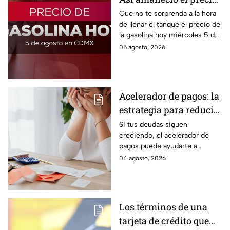
de la gasolina HOY
Que no te sorprenda a la hora
de llenar el tanque el precio de
la gasolina hoy miércoles 5 de
agosto 2026; aquí te dejamos
05 agosto, 2026
la lista de costos estado por
estado.
Acelerador de pagos: la
estrategia para reducir
tus deudas más rápido
Si tus deudas siguen
creciendo, el acelerador de
y recuperar el control
pagos puede ayudarte a
de tus finanzas
ordenar tus finanzas, priorizar
04 agosto, 2026
pagos y avanzar hacia una
mayor tranquilidad económica.
Los términos de una
tarjeta de crédito que