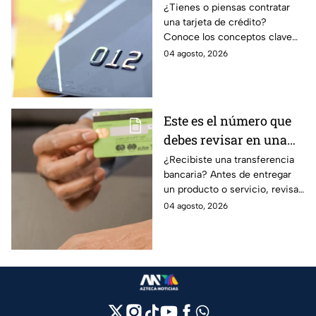
debes entender para
¿Tienes o piensas contratar
una tarjeta de crédito?
evitar deudas
Conoce los conceptos clave
como CAT, fecha de corte,
04 agosto, 2026
pago mínimo e intereses para
evitar dudas.
Este es el número que
debes revisar en una
transferencia bancaria
¿Recibiste una transferencia
bancaria? Antes de entregar
para evitar fraudes
un producto o servicio, revisa
este número clave para
04 agosto, 2026
verificar si la operación es real
y evitar fraudes.