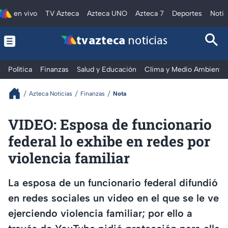
en vivo
TV Azteca
Azteca UNO
Azteca 7
Deportes
Notic
tv azteca
noticias
Política
Finanzas
Salud y Educación
Clima y Medio Ambiente
Azteca Noticias
Finanzas
Nota
VIDEO: Esposa de funcionario
federal lo exhibe en redes por
violencia familiar
La esposa de un funcionario federal difundió
en redes sociales un video en el que se le ve
ejerciendo violencia familiar; por ello a