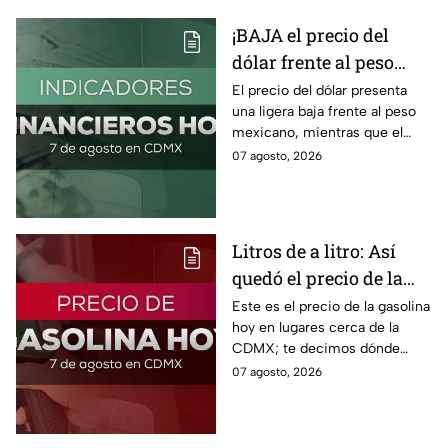
¡BAJA el precio del
dólar frente al peso
hoy! Así quedó este
El precio del dólar presenta
una ligera baja frente al peso
viernes 7 de agosto
mexicano, mientras que el
2026
petróleo también presenta una
07 agosto, 2026
caída este viernes 7 de agosto
2026.
Litros de a litro: Así
quedó el precio de la
gasolina HOY
Este es el precio de la gasolina
hoy en lugares cerca de la
CDMX; te decimos dónde
encontrarla más barata este
07 agosto, 2026
viernes 7 de agosto 2026,
estado por estado.