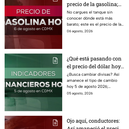
precio de la gasolina;
así quedó HOY
No cargues el tanque sin
conocer dónde está más
barato; este es el precio de la
gasolina para hoy jueves 6 de
06 agosto, 2026
agosto 2026 sin afectar tu
bolsillo.
¿Qué está pasando con
el precio del dólar hoy
miércoles 5 de agosto
¿Busca cambiar divisas? Así
amanece el tipo de cambio
2026?
hoy 5 de agosto 2026;
consulta el precio del dólar
05 agosto, 2026
este miércoles y conoce si es
conveniente comprar.
Ojo aquí, conductores:
Así amaneció el precio