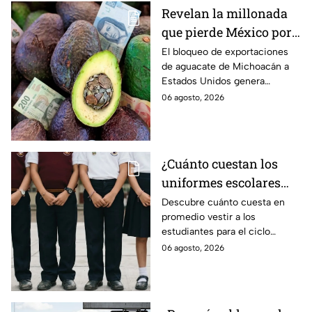
Revelan la millonada
que pierde México por
el bloqueo de Estados
El bloqueo de exportaciones
de aguacate de Michoacán a
Unidos al aguate de
Estados Unidos genera
Michoacán
pérdidas millonarias.
06 agosto, 2026
¿Cuánto cuestan los
uniformes escolares
para el regreso a clases
Descubre cuánto cuesta en
promedio vestir a los
2026, según su grado?
estudiantes para el ciclo
escolar 2026-2027 y consejos
06 agosto, 2026
prácticos para ahorrar en los
uniformes escolares.