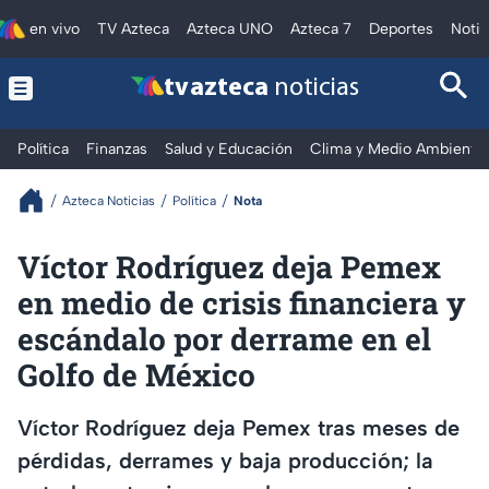
en vivo
TV Azteca
Azteca UNO
Azteca 7
Deportes
Notic
tv azteca
noticias
Política
Finanzas
Salud y Educación
Clima y Medio Ambiente
Azteca Noticias
Política
Nota
Víctor Rodríguez deja Pemex
en medio de crisis financiera y
escándalo por derrame en el
Golfo de México
Víctor Rodríguez deja Pemex tras meses de
pérdidas, derrames y baja producción; la