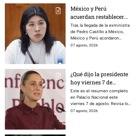
México y Perú
acuerdan restablecer
relaciones
Tras la llegada de la exministra
de Pedro Castillo a México,
diplomáticas tras
México y Perú acordaron
llegada de Betssy
reanudar relaciones desde
07 agosto, 2026
Chávez al país
aquella ruptura en noviembre
de 2025.
¿Qué dijo la presidente
hoy viernes 7 de
agosto? Resumen EN
Este es el resumen completo
en Palacio Nacional este
VIVO
viernes 7 de agosto. Revisa los
datos presentados y las
07 agosto, 2026
respuestas de la presidente al
momento.