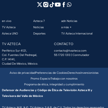
en vivo
Azteca 7
adn Noticias
TV Azteca
Noticias
a más +
Azteca UNO
Deportes
TV Azteca Internacional
TV AZTECA
CONTACTO
Periférico Sur 4121,
contacto@tvazteca.com
Col. Fuentes Del Pedregal,
55 1720 1313
| Conmutador
C.P. 14141,
Ciudad De México, México.
Aviso de privacidad
Preferencias de Cookies
Derechos
Inversionistas
Promo Espacio
Trabaja con nosotros
Programa de ética, integridad y cumplimiento
Defensor de Audiencias y Código de Ética de Televisión Azteca III y
Televisora del Valle de México
TV Azteca, M.R. & ©, TV Azteca, S.A.B. de C.V. Todos los derechos reservados,