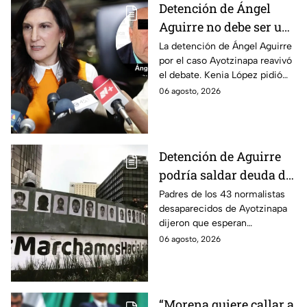
Detención de Ángel
Aguirre no debe ser un
distractor, pide Kenia
La detención de Ángel Aguirre
por el caso Ayotzinapa reavivó
López; exige justicia
el debate. Kenia López pidió
por caso Ayotzinapa
que no sea un distractor
06 agosto, 2026
político, sino justicia para las
familias.
Detención de Aguirre
podría saldar deuda de
justicia: padres de los
Padres de los 43 normalistas
desaparecidos de Ayotzinapa
43 de Ayotzinapa
dijeron que esperan
información oficial sobre la
06 agosto, 2026
detención de Ángel Aguirre,
quien ya está en el penal del
Altiplano.
“Morena quiere callar a