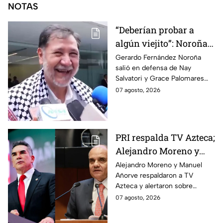
NOTAS
“Deberían probar a
algún viejito”: Noroña
reacciona a polémico
Gerardo Fernández Noroña
salió en defensa de Nay
video de Nay Salvatori
Salvatori y Grace Palomares
y Grace Palomares
tras sus comentarios
07 agosto, 2026
despectivos contra los adultos
mayores.
PRI respalda TV Azteca;
Alejandro Moreno y
Manuel Añorve
Alejandro Moreno y Manuel
Añorve respaldaron a TV
denuncian riesgos para
Azteca y alertaron sobre
la libertad de expresión
riesgos para la libertad de
07 agosto, 2026
expresión y el periodismo
crítico en México.