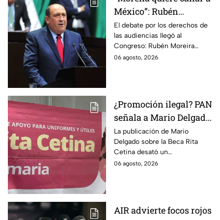
México”: Rubén
Moreira pide frenar
El debate por los derechos de
las audiencias llegó al
discusión de
Congreso: Rubén Moreira
lineamientos de
reclama una consulta con
06 agosto, 2026
audiencias hasta
voces del sector de
escuchar a periodistas
comunicación.
y expertos
¿Promoción ilegal? PAN
señala a Mario Delgado
por publicación sobre
La publicación de Mario
Delgado sobre la Beca Rita
la Beca Rita Cetina
Cetina desató un
enfrentamiento entre Morena
06 agosto, 2026
y el PAN, que acusa posible
promoción personalizada y
hasta peculado.
AIR advierte focos rojos