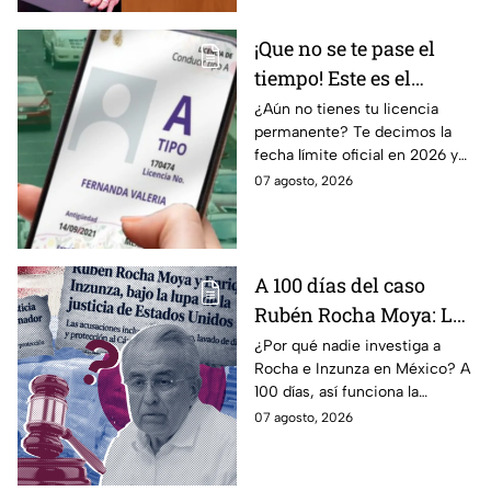
¡Que no se te pase el
tiempo! Este es el
último día para
¿Aún no tienes tu licencia
permanente? Te decimos la
tramitar la licencia
fecha límite oficial en 2026 y
permanente en CDMX y
los requisitos para tramitarla
07 agosto, 2026
Edomex
antes de que termine el
programa.
A 100 días del caso
Rubén Rocha Moya: La
estrategia de Morena
¿Por qué nadie investiga a
Rocha e Inzunza en México? A
para blindar al
100 días, así funciona la
gobernador de Sinaloa
estrategia de Morena para
07 agosto, 2026
intentar enterrar el tema de
sus vínculos con el
narcotráfico.