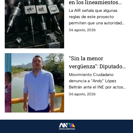
en los lineamientos
para proteger a las
La AIR señala que algunas
reglas de este proyecto
audiencias
permiten que una autoridad
gubernamental supervise,
06 agosto, 2026
revise y hasta castigue el
contenido que transmiten los
medios.
"Sin la menor
vergüenza": Diputado
Juan Zavala denuncia
Movimiento Ciudadano
denuncia a “Andy” López
ante el INE a Andy
Beltrán ante el INE por actos
López Beltrán por
anticipados de campaña en
06 agosto, 2026
campaña anticipada en
Tabasco.
Tabasco