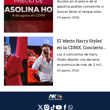
hoy: ¿en cuánto quedó?
Ajustes en el precio de la
gasolina podrían convenirte si
buscas llenar el tanque este
martes 4 de agosto 2026; aquí
04 agosto, 2026
la lista de precios por estado.
El ‘efecto Harry Styles’
en la CDMX: Conciertos
dejarán derrama de
Los 6 conciertos de Harry
Styles dejarán una derrama
más de 2 mil millones
económica de más de 2 mil
de pesos
millones de pesos en CDMX,
03 agosto, 2026
beneficiando al sector
turístico.