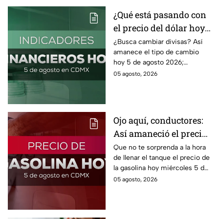
¿Qué está pasando con
el precio del dólar hoy
miércoles 5 de agosto
¿Busca cambiar divisas? Así
amanece el tipo de cambio
2026?
hoy 5 de agosto 2026;
consulta el precio del dólar
05 agosto, 2026
este miércoles y conoce si es
conveniente comprar.
Ojo aquí, conductores:
Así amaneció el precio
de la gasolina HOY
Que no te sorprenda a la hora
de llenar el tanque el precio de
la gasolina hoy miércoles 5 de
agosto 2026; aquí te dejamos
05 agosto, 2026
la lista de costos estado por
estado.