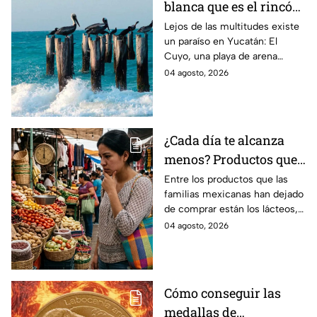
blanca que es el rincón
escondido en la Costa
Lejos de las multitudes existe
un paraíso en Yucatán: El
Esmeralda de Yucatán
Cuyo, una playa de arena
y es ideal para las
blanca en la Costa Esmeralda
04 agosto, 2026
vacaciones de verano
que promete tranquilidad y
paisajes inolvidables.
¿Cada día te alcanza
menos? Productos que
la gente deja de
Entre los productos que las
familias mexicanas han dejado
comprar para cubrir la
de comprar están los lácteos,
canasta básica en
comida enlatada, pan de caja,
04 agosto, 2026
México, según Anpec
entre otros artículos.
Cómo conseguir las
medallas de