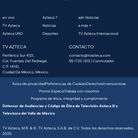
en vivo
Azteca 7
adn Noticias
TV Azteca
Noticias
a más +
Azteca UNO
Deportes
TV Azteca Internacional
TV AZTECA
CONTACTO
Periférico Sur 4121,
contacto@tvazteca.com
Col. Fuentes Del Pedregal,
55 1720 1313
| Conmutador
C.P. 14141,
Ciudad De México, México.
Aviso de privacidad
Preferencias de Cookies
Derechos
Inversionistas
Promo Espacio
Trabaja con nosotros
Programa de ética, integridad y cumplimiento
Defensor de Audiencias y Código de Ética de Televisión Azteca III y
Televisora del Valle de México
TV Azteca, M.R. & ©, TV Azteca, S.A.B. de C.V. Todos los derechos reservados,
2025.