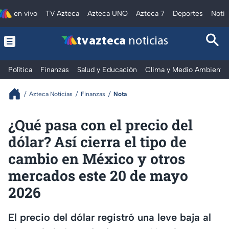
en vivo
TV Azteca
Azteca UNO
Azteca 7
Deportes
Notic
tv azteca
noticias
Política
Finanzas
Salud y Educación
Clima y Medio Ambiente
Azteca Noticias
Finanzas
Nota
¿Qué pasa con el precio del
dólar? Así cierra el tipo de
cambio en México y otros
mercados este 20 de mayo
2026
El precio del dólar registró una leve baja al