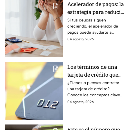
Acelerador de pagos: la
estrategia para reducir
tus deudas más rápido
Si tus deudas siguen
creciendo, el acelerador de
y recuperar el control
pagos puede ayudarte a
de tus finanzas
ordenar tus finanzas, priorizar
04 agosto, 2026
pagos y avanzar hacia una
mayor tranquilidad económica.
Los términos de una
tarjeta de crédito que
debes entender para
¿Tienes o piensas contratar
una tarjeta de crédito?
evitar deudas
Conoce los conceptos clave
como CAT, fecha de corte,
04 agosto, 2026
pago mínimo e intereses para
evitar dudas.
Este es el número que