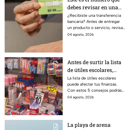
debes revisar en una
transferencia bancaria
¿Recibiste una transferencia
bancaria? Antes de entregar
para evitar fraudes
un producto o servicio, revisa
este número clave para
04 agosto, 2026
verificar si la operación es real
y evitar fraudes.
Antes de surtir la lista
de útiles escolares,
sigue estos 5 consejos
La lista de útiles escolares
puede afectar tus finanzas.
que pueden ahorrar
Con estos 5 consejos podrás
miles de pesos
organizar tus compras, ahorrar
04 agosto, 2026
dinero este ciclo escolar
2026-2027.
La playa de arena