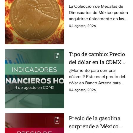
Dinosaurios de México
La Colección de Medallas de
Dinosaurios de México pueden
adquirirse únicamente en las
tiendas físicas de la Casa de la
04 agosto, 2026
Moneda, pero ¿cuánto
cuestan?
Tipo de cambio: Precio
del dólar en la CDMX
hoy 4 de agosto 2026
¿Momento para comprar
dólares? Este es el precio del
dólar en Banco Azteca para
hoy martes 4 de agosto 2026:
04 agosto, 2026
Compra y venta de divisas en
México.
Precio de la gasolina
sorprende a México